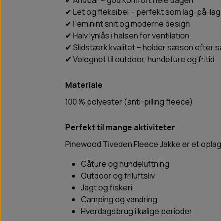
✔ Åndbar – god komfort hele dagen
✔ Let og fleksibel – perfekt som lag-på-lag
✔ Feminint snit og moderne design
✔ Halv lynlås i halsen for ventilation
✔ Slidstærk kvalitet – holder sæson efter
✔ Velegnet til outdoor, hundeture og fritid
Materiale
100 % polyester (anti-pilling fleece)
Perfekt til mange aktiviteter
Pinewood Tiveden Fleece Jakke er et oplagt 
Gåture og hundeluftning
Outdoor og friluftsliv
Jagt og fiskeri
Camping og vandring
Hverdagsbrug i kølige perioder