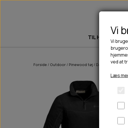
Vi 
TIL HUND
T
Vi bruge
brugerop
hjemmes
ved at t
💧FODER- VANDSKÅLE
DRIKKEFLASKER/TERMOFLASKER
🥩 HUNDEFODER
Forside
Outdoor
Pinewood tøj
Dame
Pinewood 
SLIK- & SNUSEMÅTTER
BELCANDO
HØMHØM POSER & DISPENSER
Læs mer
FODER- & VANDSKÅLE
CARNILOVE
LØB/TRÆNING
CHICOPEE
HUER OG VANTER
EDEN
PINEWOOD SALES
HUNDEFODER UDEN KORN
PINEWOOD TØJ
ISEGRIM
REGNTØJ
HIKE
TASKER
PRIMADOG
TRESPASS