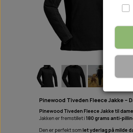
WOOLF ULTIMATE
TIL HJEMMET
WOLFSBLUT
STØVLER
WOLFBLUT VETLINE
VASK OG IMPRÆGNERING
KOSTTILSKUD
VÅDFODER TIL HUNDE
TOPPING TIL TØRFODER
🐕 HUNDETØJ
SVØMMEVESTE
SKO OG STRØMPER
JAKKER TIL HUNDE
Pinewood Tiveden Fleece Jakke – 
Pinewood Tiveden Fleece Jakke til dame
Jakken er fremstillet i
180 grams anti-pilli
Den er perfekt som
let yderlag på milde 