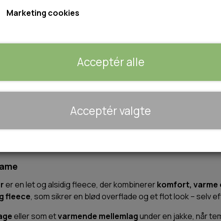
Vejledende pris 349,-
Marketing cookies
Farve: Sort
Størrelse
Acceptér alle
S
M
L
XL
2XL
🐾 UDSTYR & KOMFORT
Acceptér valgte
Tilføj 
−
+
TRANSPORT
SENGE OG TÆPPER
HUNDEGÅRD/GITTER
SOMMERTING
Dame
r
er en let og alsidig fleece, der kombinerer
komfort, varme 
ng fleece
, som sikrer en blød overflade og et flot look – selv 
dage
eller som et
varmende mellemlag
under en jakke, når tem