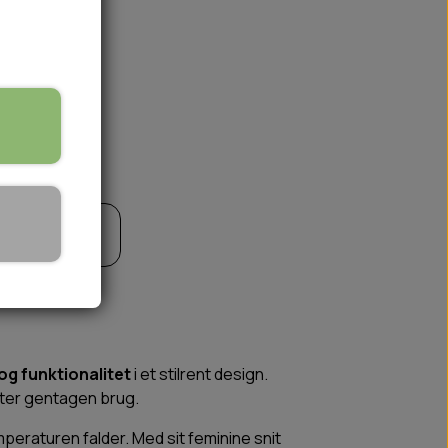
🏕️ TRÆNING & AKTIVITET
til kurv
TRÆNING
AKTIVITETSLEGETØJ
og funktionalitet
i et stilrent design.
efter gentagen brug.
peraturen falder. Med sit feminine snit