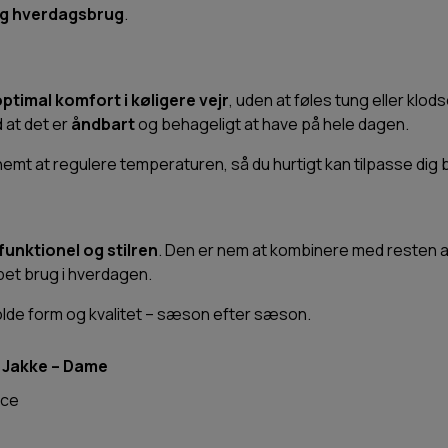
og hverdagsbrug
.
ptimal komfort i køligere vejr
, uden at føles tung eller klod
 at det er
åndbart
og behageligt at have på hele dagen.
emt at regulere temperaturen, så du hurtigt kan tilpasse dig b
funktionel og stilren
. Den er nem at kombinere med resten a
pet brug i hverdagen.
 holde form og kvalitet – sæson efter sæson.
 Jakke – Dame
ece