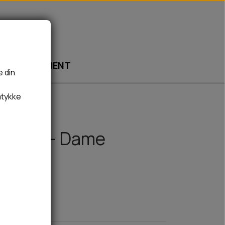
ABONNEMENT
e din
mtykke
🎾 LEGETØJ
🦠 PLEJE & HYGIEJNE
BOLDE
HUNDESHAMPOO & BALSAM
 Jakke - Dame
BAMSER
TÆNDER, ØRE, ØJE, POTER & NÆSE
REBLEGETØJ
HØMHØM POSER & DISPENSER
HVALPE LEGETØJ
FLÅTER & LOPPER
BANDAGE
GROOMING
RENGØRING