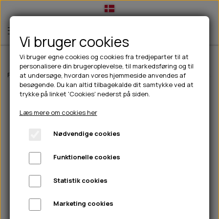
Vi bruger cookies
Vi bruger egne cookies og cookies fra tredjeparter til at
personalisere din brugeroplevelse, til markedsføring og til
TIL HUND
Forside
Til hunde
Hundetøj
Jakker til hunde
Paikka Recovery Vin
at undersøge, hvordan vores hjemmeside anvendes af
besøgende. Du kan altid tilbagekalde dit samtykke ved at
💧FODER- VANDSKÅLE
TIL HUNDEEJER
trykke på linket 'Cookies' nederst på siden.
SLIK- & SNUSEMÅTTER
🥩 HUNDEFODER
DRIKKEFLASKER/TERMOFLASKER
TIL KAT
Læs mere om cookies her
🦺 HALSBÅND, LINER & SELER
FODER- & VANDSKÅLE
BELCANDO
HØMHØM POSER & DISPENSER
TILBUD
Nødvendige cookies
🦴 GODBIDDER & SNACKS
GODBIDSTASKE
CARNILOVE
LØB/TRÆNING
NYHEDER
Funktionelle cookies
🍖 SMAGSVARIANTER
🎾 LEGETØJ
HALSBÅND
CHICOPEE
HUER OG VANTER
🦠 PLEJE & HYGIEJNE
ABONNEMENT
TYGGEBEN
BOLDE
SELER
EDEN
GRIS
PINEWOOD SALES
Statistik cookies
HUNDESHAMPOO & BALSAM
HUNDEFODER UDEN KORN
100% NATURLIG SNACK
🐕 HUNDETØJ
OKSE & KALV
BAMSER
LINER
PINEWOOD TØJ
Marketing cookies
TÆNDER, ØRE, ØJE, POTER & NÆSE
🐾 UDSTYR & KOMFORT
SVØMMEVESTE
REBLEGETØJ
STORKØB
ISEGRIM
LYGTER
HEST
REGNTØJ