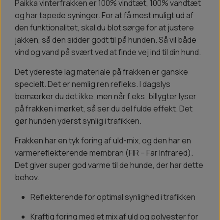
Paikka vinterfrakken er 100% vindtæt, 100% vandtæt
og har tapede syninger. For at få mest muligt ud af
den funktionalitet, skal du blot sørge for at justere
jakken, så den sidder godt til på hunden. Så vil både
vind og vand på svært ved at finde vej ind til din hund.
Det ydereste lag materiale på frakken er ganske
specielt. Det er nemlig ren refleks. I dagslys
bemærker du det ikke, men når f.eks. billygter lyser
på frakken i mørket, så ser du del fulde effekt. Det
gør hunden yderst synlig i trafikken.
Frakken har en tyk foring af uld-mix, og den har en
varmereflekterende membran (FIR – Far Infrared).
Det giver super god varme til de hunde, der har dette
behov.
Reflekterende for optimal synlighed i trafikken
Kraftig foring med et mix af uld og polyester for