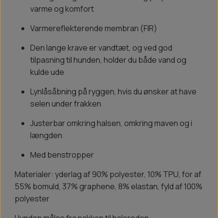
varme og komfort
Varmereflekterende membran (FIR)
Den lange krave er vandtæt, og ved god
tilpasning til hunden, holder du både vand og
kulde ude
Lynlåsåbning på ryggen, hvis du ønsker at have
selen under frakken
Justerbar omkring halsen, omkring maven og i
længden
Med benstropper
Materialer: yderlag af 90% polyester, 10% TPU, for af
55% bomuld, 37% graphene, 8% elastan, fyld af 100%
polyester