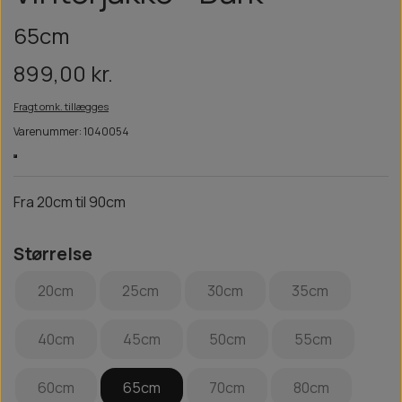
65cm
899,00 kr.
Fragt omk. tillægges
Varenummer: 1040054
Fra 20cm til 90cm
Størrelse
20cm
25cm
30cm
35cm
40cm
45cm
50cm
55cm
60cm
65cm
70cm
80cm