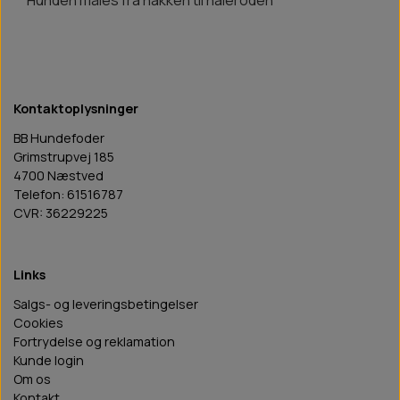
Hunden måles fra nakken til haleroden
Kontaktoplysninger
BB Hundefoder
Grimstrupvej 185
4700 Næstved
Telefon: 61516787
CVR: 36229225
Links
Salgs- og leveringsbetingelser
Cookies
Fortrydelse og reklamation
Kunde login
Om os
Kontakt