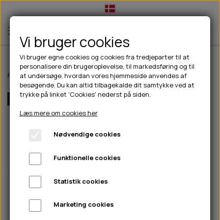
Vi bruger cookies
Vi bruger egne cookies og cookies fra tredjeparter til at
personalisere din brugeroplevelse, til markedsføring og til
TIL HUND
Forside
Til hunde
Halsbånd, liner & seler
Halsbånd
NYC basic hal
at undersøge, hvordan vores hjemmeside anvendes af
besøgende. Du kan altid tilbagekalde dit samtykke ved at
💧FODER- VANDSKÅLE
TIL HUNDEEJER
trykke på linket 'Cookies' nederst på siden.
Flere størrelser
SLIK- & SNUSEMÅTTER
🥩 HUNDEFODER
DRIKKEFLASKER/TERMOFLASKER
TIL KAT
Læs mere om cookies her
🦺 HALSBÅND, LINER & SELER
FODER- & VANDSKÅLE
BELCANDO
HØMHØM POSER & DISPENSER
TILBUD
Nødvendige cookies
🦴 GODBIDDER & SNACKS
GODBIDSTASKE
CARNILOVE
LØB/TRÆNING
NYHEDER
Funktionelle cookies
🍖 SMAGSVARIANTER
🎾 LEGETØJ
HALSBÅND
CHICOPEE
HUER OG VANTER
🦠 PLEJE & HYGIEJNE
ABONNEMENT
TYGGEBEN
BOLDE
SELER
EDEN
GRIS
PINEWOOD SALES
Statistik cookies
HUNDESHAMPOO & BALSAM
HUNDEFODER UDEN KORN
100% NATURLIG SNACK
🐕 HUNDETØJ
OKSE & KALV
BAMSER
LINER
PINEWOOD TØJ
Marketing cookies
TÆNDER, ØRE, ØJE, POTER & NÆSE
🐾 UDSTYR & KOMFORT
SVØMMEVESTE
REBLEGETØJ
STORKØB
ISEGRIM
LYGTER
HEST
REGNTØJ