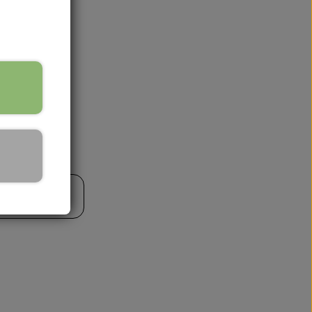
🏕️ TRÆNING & AKTIVITET
TRÆNING
AKTIVITETSLEGETØJ
til kurv