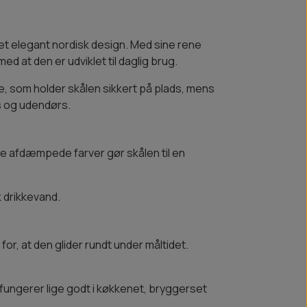
 et elegant nordisk design. Med sine rene
ed at den er udviklet til daglig brug.
, som holder skålen sikkert på plads, mens
rs og udendørs.
e afdæmpede farver gør skålen til en
k drikkevand.
for, at den glider rundt under måltidet.
 fungerer lige godt i køkkenet, bryggerset