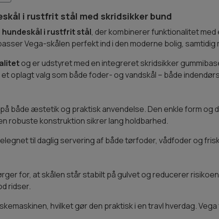
ål i rustfrit stål med skridsikker bund
e
hundeskål i rustfrit stål
, der kombinerer funktionalitet med
k passer Vega-skålen perfekt ind i den moderne bolig, samtidig m
alitet
og er udstyret med en integreret skridsikker gummibase
 til et oplagt valg som både foder- og vandskål – både indendø
 på både æstetik og praktisk anvendelse. Den enkle form og d
en robuste konstruktion sikrer lang holdbarhed.
 velegnet til daglig servering af både tørfoder, vådfoder og fris
rger for, at skålen står stabilt på gulvet og reducerer risikoen 
d ridser.
kemaskinen, hvilket gør den praktisk i en travl hverdag. Vega