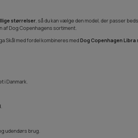
llige størrelser
, så du kan vælge den model, der passer bedst 
ten af Dog Copenhagens sortiment.
ga Skål med fordel kombineres med
Dog Copenhagen Libra 
t i Danmark.
.
og udendørs brug.