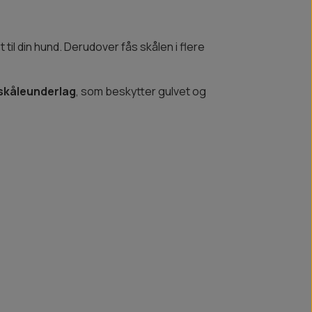
til din hund. Derudover fås skålen i flere
skåleunderlag
, som beskytter gulvet og