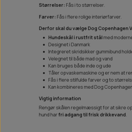
Størrelser:
Fås i to størrelser.
Farver:
Fås i flere rolige interiørfarver.
Derfor skal du vælge Dog Copenhagen V
Hundeskål i rustfrit stål
med moderne 
Designet i Danmark
Integreret skridsikker gummibund hold
Velegnet til både mad og vand
Kan bruges både inde og ude
Tåler opvaskemaskine og er nem at r
Fås i flere stilfulde farver og to størrel
Kan kombineres med Dog Copenhagen 
Vigtig information
Rengør skålen regelmæssigt for at sikre optim
hund har
fri adgang til frisk drikkevand
.