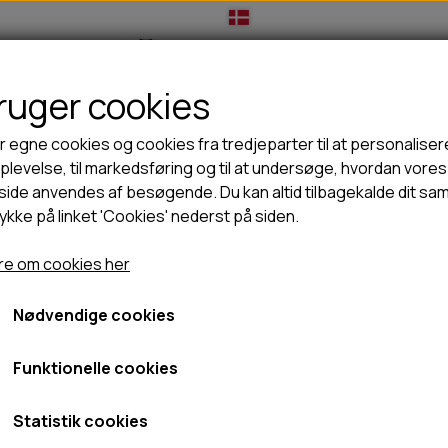
bruger cookies
IL HUNDEEJER
TIL KAT
TILBUD
NYHEDER
r egne cookies og cookies fra tredjeparter til at personaliser
levelse, til markedsføring og til at undersøge, hvordan vores
ide anvendes af besøgende. Du kan altid tilbagekalde dit sa
rykke på linket 'Cookies' nederst på siden.
🦺 HALSBÅND, LINER & SELER
🦴 GODBIDDER & SNACKS
agen Vega skål
GODBIDSTASKE
TYGGEBEN
Dog Copenhagen Vega sk
e om cookies her
HALSBÅND
100% NATURLIG SNACK
SELER
STORKØB
Nødvendige cookies
Fra 199,00 kr.
LINER
HORN & GEVIR
LYGTER
BLØDE GODBIDDER/SNACKS
Fragt omk. tillægges
Funktionelle cookies
TRANSPORT SELE
KORNFRI GODBIDDER TIL HUNDE
Varenummer: 98264
IS
Statistik cookies
PØLSER