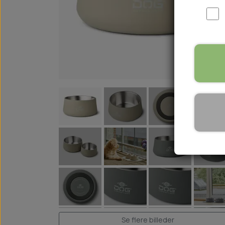
WOOLF ULTIMATE
TIL HJEMMET
WOLFSBLUT
STØVLER
WOLFBLUT VETLINE
VASK OG IMPRÆGNERING
KOSTTILSKUD
VÅDFODER TIL HUNDE
TOPPING TIL TØRFODER
🐕 HUNDETØJ
SVØMMEVESTE
SKO OG STRØMPER
JAKKER TIL HUNDE
Se flere billeder