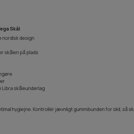
ega Skål
nordisk design
er skålen på plads
engøre
ser
Libra skåleunderlag
al hygiejne. Kontrollér jævnligt gummibunden for slid, så skålen