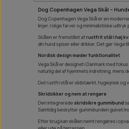
Dog Copenhagen Vega Skål – Hundesk
Dog Copenhagen Vega Skål er en modern
linjer, rolige farver og minimalistiske udtry
Skålen er fremstillet af
rustfrit stål i høj kv
din hund spiser eller drikker. Det gør Vega
Nordisk design møder funktionalitet
Vega Skål er designet i Danmark med fokus
naturlig del af hjemmets indretning, mens d
Det rustfri stål er slidstærkt, hygiejnisk og
Skridsikker og nem at rengøre
Den integrerede
skridsikre gummibund
sø
Samtidig beskytter gummibunden gulvet mo
Efter brug kan skålen nemt rengøres i opvas
eller ude på terrassen.