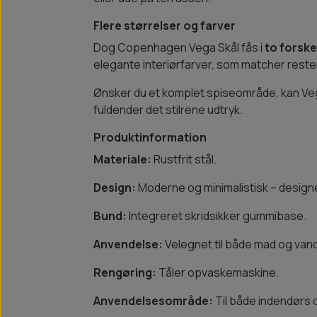
Flere størrelser og farver
Dog Copenhagen Vega Skål fås i
to forske
elegante interiørfarver, som matcher res
Ønsker du et komplet spiseområde, kan Ve
fuldender det stilrene udtryk.
Produktinformation
Materiale:
Rustfrit stål.
Design:
Moderne og minimalistisk – designe
Bund:
Integreret skridsikker gummibase.
Anvendelse:
Velegnet til både mad og vand
Rengøring:
Tåler opvaskemaskine.
Anvendelsesområde:
Til både indendørs 