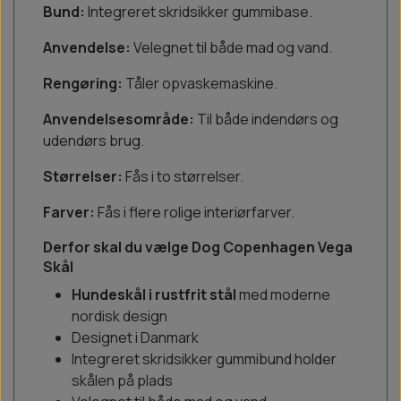
Bund:
Integreret skridsikker gummibase.
Anvendelse:
Velegnet til både mad og vand.
Rengøring:
Tåler opvaskemaskine.
Anvendelsesområde:
Til både indendørs og
udendørs brug.
Størrelser:
Fås i to størrelser.
Farver:
Fås i flere rolige interiørfarver.
Derfor skal du vælge Dog Copenhagen Vega
Skål
Hundeskål i rustfrit stål
med moderne
nordisk design
Designet i Danmark
Integreret skridsikker gummibund holder
skålen på plads