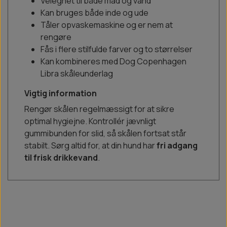
Velegnet til både mad og vand
Kan bruges både inde og ude
Tåler opvaskemaskine og er nem at
rengøre
Fås i flere stilfulde farver og to størrelser
Kan kombineres med Dog Copenhagen
Libra skåleunderlag
Vigtig information
Rengør skålen regelmæssigt for at sikre
optimal hygiejne. Kontrollér jævnligt
gummibunden for slid, så skålen fortsat står
stabilt. Sørg altid for, at din hund har
fri adgang
til frisk drikkevand
.