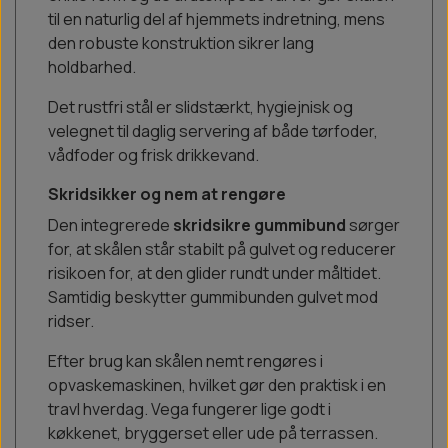
til en naturlig del af hjemmets indretning, mens
den robuste konstruktion sikrer lang
holdbarhed.
Det rustfri stål er slidstærkt, hygiejnisk og
velegnet til daglig servering af både tørfoder,
vådfoder og frisk drikkevand.
Skridsikker og nem at rengøre
Den integrerede
skridsikre gummibund
sørger
for, at skålen står stabilt på gulvet og reducerer
risikoen for, at den glider rundt under måltidet.
Samtidig beskytter gummibunden gulvet mod
ridser.
Efter brug kan skålen nemt rengøres i
opvaskemaskinen, hvilket gør den praktisk i en
travl hverdag. Vega fungerer lige godt i
køkkenet, bryggerset eller ude på terrassen.