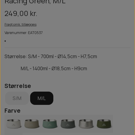
Racing Green, M/L
249,00 kr.
Fragt omk. tillægges
Varenummer: EAT0537
Størrelse: S/M - 700ml - Ø14,5cm - H7,5cm
M/L - 1400ml - Ø18,5cm - H9cm
Størrelse
S/M
M/L
Farve