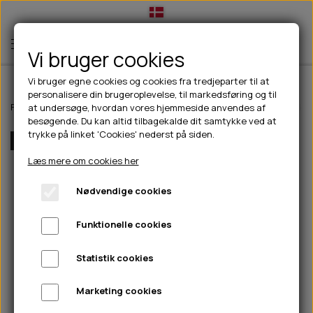
Vi bruger cookies
Vi bruger egne cookies og cookies fra tredjeparter til at
personalisere din brugeroplevelse, til markedsføring og til
TIL HUND
Forside
Til hunde
Foder- & vandskåle
Dog Copenhagen Vega skål
at undersøge, hvordan vores hjemmeside anvendes af
besøgende. Du kan altid tilbagekalde dit samtykke ved at
💧FODER- VANDSKÅLE
TIL HUNDEEJER
trykke på linket 'Cookies' nederst på siden.
Flere Farver
SLIK- & SNUSEMÅTTER
🥩 HUNDEFODER
DRIKKEFLASKER/TERMOFLASKER
TIL KAT
Læs mere om cookies her
🦺 HALSBÅND, LINER & SELER
FODER- & VANDSKÅLE
BELCANDO
HØMHØM POSER & DISPENSER
TILBUD
Nødvendige cookies
🦴 GODBIDDER & SNACKS
GODBIDSTASKE
CARNILOVE
LØB/TRÆNING
NYHEDER
Funktionelle cookies
🍖 SMAGSVARIANTER
🎾 LEGETØJ
HALSBÅND
CHICOPEE
HUER OG VANTER
🦠 PLEJE & HYGIEJNE
ABONNEMENT
TYGGEBEN
BOLDE
SELER
EDEN
GRIS
PINEWOOD SALES
Statistik cookies
HUNDESHAMPOO & BALSAM
HUNDEFODER UDEN KORN
100% NATURLIG SNACK
🐕 HUNDETØJ
OKSE & KALV
BAMSER
LINER
PINEWOOD TØJ
Marketing cookies
TÆNDER, ØRE, ØJE, POTER & NÆSE
🐾 UDSTYR & KOMFORT
SVØMMEVESTE
REBLEGETØJ
STORKØB
ISEGRIM
LYGTER
HEST
REGNTØJ