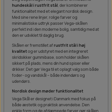
hundeskål i rustfrit stål
, der kombinerer
funktionalitet med et elegant nordisk design.
Med sine rene linjer, rolige farver og
minimalistiske udtryk passer Vega-skålen
perfekt ind i den moderne bolig, samtidig med at
den er udviklet til daglig brug.
Skålen er fremstillet af
rustfrit stål i høj
kvalitet
og er udstyret med en integreret
skridsikker gummibase, som holder skålen
sikkert på plads, mens din hund spiser eller
drikker. Det gør Vega til et oplagt valg som både
foder- og vandskål – både indendørs og
udendørs.
Nordisk design møder funktionalitet
Vega Skål er designet i Danmark med fokus på
både æstetik og praktisk anvendelse. Den
enkle form og de afdæmpede farver gør skålen