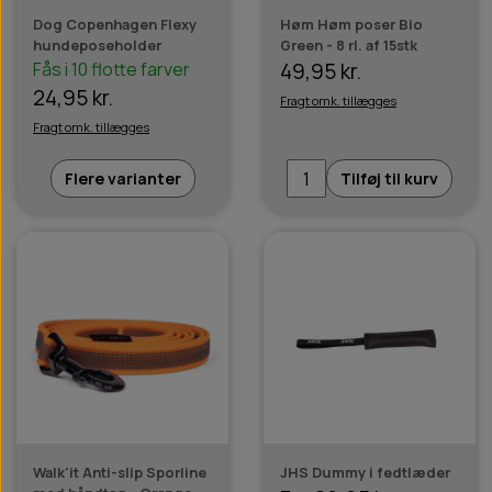
Dog Copenhagen Flexy
Høm Høm poser Bio
hundeposeholder
Green - 8 rl. af 15stk
Fås i 10 flotte farver
49,95 kr.
24,95 kr.
Fragt omk. tillægges
Fragt omk. tillægges
Flere varianter
Tilføj til kurv
Walk'it Anti-slip Sporline
JHS Dummy i fedtlæder