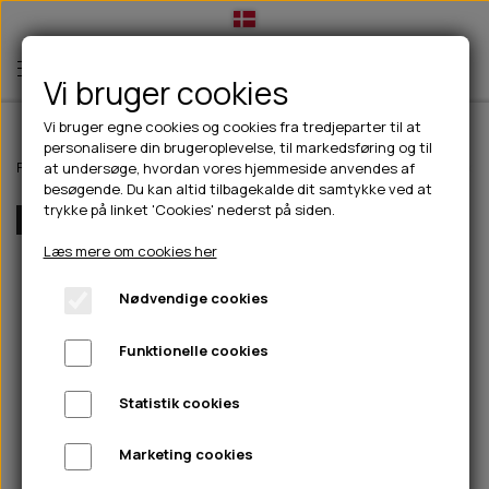
Vi bruger cookies
Vi bruger egne cookies og cookies fra tredjeparter til at
personalisere din brugeroplevelse, til markedsføring og til
TIL HUND
Forside
Til hunde
Halsbånd, liner & seler
Godbidstaske
Dog Cope
at undersøge, hvordan vores hjemmeside anvendes af
besøgende. Du kan altid tilbagekalde dit samtykke ved at
💧FODER- VANDSKÅLE
TIL HUNDEEJER
trykke på linket 'Cookies' nederst på siden.
Flere Farver
SLIK- & SNUSEMÅTTER
🥩 HUNDEFODER
DRIKKEFLASKER/TERMOFLASKER
TIL KAT
Læs mere om cookies her
🦺 HALSBÅND, LINER & SELER
FODER- & VANDSKÅLE
BELCANDO
HØMHØM POSER & DISPENSER
TILBUD
Nødvendige cookies
🦴 GODBIDDER & SNACKS
GODBIDSTASKE
CARNILOVE
LØB/TRÆNING
NYHEDER
Funktionelle cookies
🍖 SMAGSVARIANTER
🎾 LEGETØJ
HALSBÅND
CHICOPEE
HUER OG VANTER
🦠 PLEJE & HYGIEJNE
ABONNEMENT
TYGGEBEN
BOLDE
SELER
EDEN
GRIS
PINEWOOD SALES
Statistik cookies
HUNDESHAMPOO & BALSAM
HUNDEFODER UDEN KORN
100% NATURLIG SNACK
🐕 HUNDETØJ
OKSE & KALV
BAMSER
LINER
PINEWOOD TØJ
Marketing cookies
TÆNDER, ØRE, ØJE, POTER & NÆSE
🐾 UDSTYR & KOMFORT
SVØMMEVESTE
REBLEGETØJ
STORKØB
ISEGRIM
LYGTER
HEST
REGNTØJ