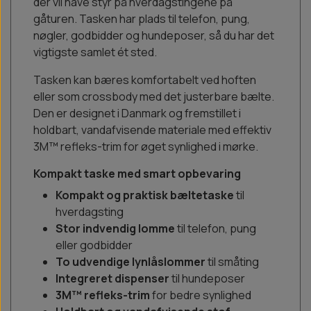
der vil have styr på hverdagstingene på
gåturen. Tasken har plads til telefon, pung,
nøgler, godbidder og hundeposer, så du har det
vigtigste samlet ét sted.
Tasken kan bæres komfortabelt ved hoften
eller som crossbody med det justerbare bælte.
Den er designet i Danmark og fremstillet i
holdbart, vandafvisende materiale med effektiv
3M™ refleks-trim for øget synlighed i mørke.
Kompakt taske med smart opbevaring
Kompakt og praktisk bæltetaske
til
hverdagsting
Stor indvendig lomme
til telefon, pung
eller godbidder
To udvendige lynlåslommer
til småting
Integreret dispenser
til hundeposer
3M™ refleks-trim
for bedre synlighed