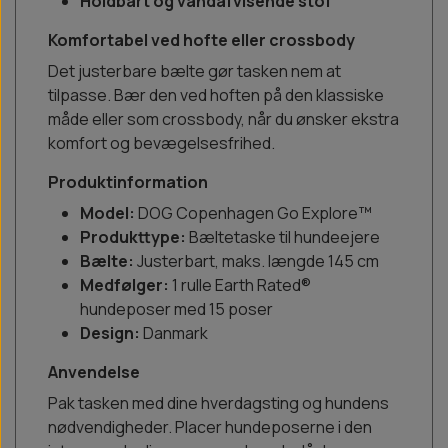
Holdbart og vandafvisende stof
Komfortabel ved hofte eller crossbody
Det justerbare bælte gør tasken nem at
tilpasse. Bær den ved hoften på den klassiske
måde eller som crossbody, når du ønsker ekstra
komfort og bevægelsesfrihed.
Produktinformation
Model:
DOG Copenhagen Go Explore™
Produkttype:
Bæltetaske til hundeejere
Bælte:
Justerbart, maks. længde 145 cm
Medfølger:
1 rulle Earth Rated®
hundeposer med 15 poser
Design:
Danmark
Anvendelse
Pak tasken med dine hverdagsting og hundens
nødvendigheder. Placer hundeposerne i den