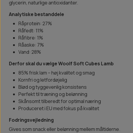
glycerin, naturlige antioxidanter.
Analytiske bestanddele
Råprotein: 27%
Råfedt: 11%
Råfibre: 1%
Råaske: 7%
Vand: 28%
Derfor skal du vælge Woolf Soft Cubes Lamb
85% frisk lam – høj kvalitet og smag
Kornfri og letfordøjelig
Blød og tyggevenlig konsistens
Perfekt til træning og belønning
Skånsomt tilberedt for optimal næring
Produceret i EU med fokus på kvalitet
Fodringsvejledning
Gives som snack eller belønning mellem måltiderne.