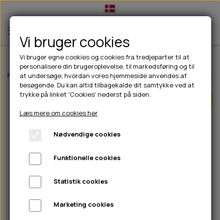
Vi bruger cookies
Vi bruger egne cookies og cookies fra tredjeparter til at
personalisere din brugeroplevelse, til markedsføring og til
TIL HUND
Forside
Til hunde
Godbidder & Snacks
Bløde godbidder/snacks
at undersøge, hvordan vores hjemmeside anvendes af
besøgende. Du kan altid tilbagekalde dit samtykke ved at
💧FODER- VANDSKÅLE
TIL HUNDEEJER
trykke på linket 'Cookies' nederst på siden.
Bland 3 poser SPAR 15%
SLIK- & SNUSEMÅTTER
🥩 HUNDEFODER
DRIKKEFLASKER/TERMOFLASKER
TIL KAT
Læs mere om cookies her
🦺 HALSBÅND, LINER & SELER
FODER- & VANDSKÅLE
BELCANDO
HØMHØM POSER & DISPENSER
TILBUD
Nødvendige cookies
🦴 GODBIDDER & SNACKS
GODBIDSTASKE
CARNILOVE
LØB/TRÆNING
NYHEDER
Funktionelle cookies
🍖 SMAGSVARIANTER
🎾 LEGETØJ
HALSBÅND
CHICOPEE
HUER OG VANTER
🦠 PLEJE & HYGIEJNE
ABONNEMENT
TYGGEBEN
BOLDE
SELER
EDEN
GRIS
PINEWOOD SALES
Statistik cookies
HUNDESHAMPOO & BALSAM
HUNDEFODER UDEN KORN
100% NATURLIG SNACK
🐕 HUNDETØJ
OKSE & KALV
BAMSER
LINER
PINEWOOD TØJ
Marketing cookies
TÆNDER, ØRE, ØJE, POTER & NÆSE
🐾 UDSTYR & KOMFORT
SVØMMEVESTE
REBLEGETØJ
STORKØB
ISEGRIM
LYGTER
HEST
REGNTØJ