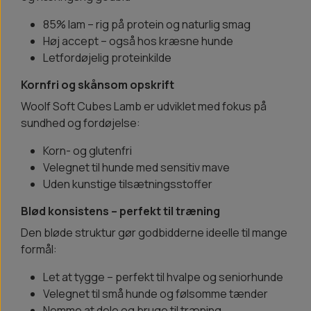
85% lam – rig på protein og naturlig smag
Høj accept – også hos kræsne hunde
Letfordøjelig proteinkilde
Kornfri og skånsom opskrift
Woolf Soft Cubes Lamb er udviklet med fokus på
sundhed og fordøjelse:
Korn- og glutenfri
Velegnet til hunde med sensitiv mave
Uden kunstige tilsætningsstoffer
Blød konsistens – perfekt til træning
Den bløde struktur gør godbidderne ideelle til mange
formål:
Let at tygge – perfekt til hvalpe og seniorhunde
Velegnet til små hunde og følsomme tænder
Nemme at dele og bruge til træning