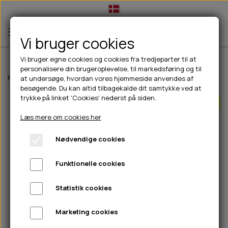
Vi bruger cookies
Vi bruger egne cookies og cookies fra tredjeparter til at
personalisere din brugeroplevelse, til markedsføring og til
TIL HUND
Forside
Til hunde
Godbidder & Snacks
Bløde godbidder/snacks
at undersøge, hvordan vores hjemmeside anvendes af
besøgende. Du kan altid tilbagekalde dit samtykke ved at
💧FODER- VANDSKÅLE
TIL HUNDEEJER
trykke på linket 'Cookies' nederst på siden.
Bland 3 poser SPAR 15%
SLIK- & SNUSEMÅTTER
🥩 HUNDEFODER
DRIKKEFLASKER/TERMOFLASKER
TIL KAT
Læs mere om cookies her
🦺 HALSBÅND, LINER & SELER
FODER- & VANDSKÅLE
BELCANDO
HØMHØM POSER & DISPENSER
TILBUD
Nødvendige cookies
🦴 GODBIDDER & SNACKS
GODBIDSTASKE
CARNILOVE
LØB/TRÆNING
NYHEDER
Funktionelle cookies
🍖 SMAGSVARIANTER
🎾 LEGETØJ
HALSBÅND
CHICOPEE
HUER OG VANTER
🦠 PLEJE & HYGIEJNE
ABONNEMENT
TYGGEBEN
BOLDE
SELER
EDEN
GRIS
PINEWOOD SALES
Statistik cookies
HUNDESHAMPOO & BALSAM
HUNDEFODER UDEN KORN
100% NATURLIG SNACK
🐕 HUNDETØJ
OKSE & KALV
BAMSER
LINER
PINEWOOD TØJ
Marketing cookies
TÆNDER, ØRE, ØJE, POTER & NÆSE
🐾 UDSTYR & KOMFORT
SVØMMEVESTE
REBLEGETØJ
STORKØB
ISEGRIM
LYGTER
HEST
REGNTØJ