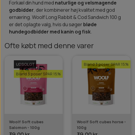
Forkæl din hund med
naturlige og velsmagende
godbidder
, der kombinerer høj kvalitet med god
ernæring. Woolf Long Rabbit & Cod Sandwich 100 g
er det oplagte valg, hvis du søger
bløde
hundegodbidder med kanin og fisk
.
Ofte købt med denne varer
UDSOLGT
Bland 3 poser SPAR 15%
Bland 3 poser SPAR 15%
Woolf Soft cubes
Woolf Soft cubes horse -
Salomon - 100g
100g
39,00 kr.
39,00 kr.