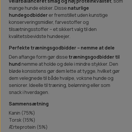
velafbalanceret smag og høj proteinkvalitet
, som
mange hunde elsker. Disse
naturlige
hundegodbidder
er fremstillet uden kunstige
konserveringsmidler, farvestoffer og
tilsætningsstoffer – et sikkert valg til den
kvalitetsbevidste hundeejer.
Perfekte træningsgodbidder – nemme at dele
Den aflange form gør disse
træningsgodbidder til
hund
nemme at holde og dele i mindre stykker. Den
bløde konsistens gør dem lette at tygge, hvilket gør
dem velegnede til både hvalpe, voksne hunde og
seniorer. Ideelle til træning, belønning eller som
snack i hverdagen.
Sammensætning
Kanin (75%)
Torsk (15%)
Ærteprotein (5%)