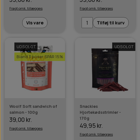
Fragt omk. tillægges
Fragt omk. tillægges
Vis vare
Tilføj til kurv
UDSOLGT
UDSOLGT
Bland 3 poser SPAR 15%
Woolf Soft sandwich of
Snackies
salmon - 100g
Hjortekødsstrimler -
170g
39,00 kr.
49,95 kr.
Fragt omk. tillægges
Fragt omk. tillægges