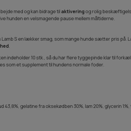
rbejde med og kan bidrage til
aktivering
og rolig beskæftigelse
ive hunden en velsmagende pause mellem måltiderne.
ks Lamb S en lækker smag, som mange hunde sætter pris på. L
ghed
.
 indeholder 10 stk., så du har flere tyggepinde klar til forkæ
ges som et supplement til hundens normale foder.
d 43,8%, gelatine fra oksekødben 30%, lam 20%, glycerin 1%,