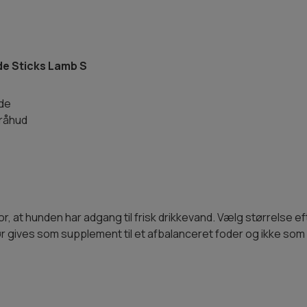
de Sticks Lamb S
æde
 råhud
or, at hunden har adgang til frisk drikkevand. Vælg størrelse
r gives som supplement til et afbalanceret foder og ikke som