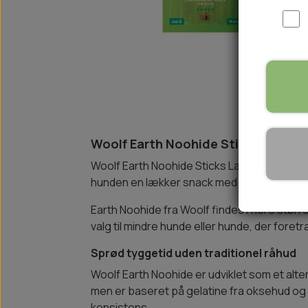
WOOLF ULTIMATE
TIL HJEMMET
WOLFSBLUT
STØVLER
WOLFBLUT VETLINE
VASK OG IMPRÆGNERING
KOSTTILSKUD
VÅDFODER TIL HUNDE
TOPPING TIL TØRFODER
Woolf Earth Noohide Sticks Lamb S,
🐕 HUNDETØJ
SVØMMEVESTE
Woolf Earth Noohide Sticks Lamb S er sprø
hunden en lækker snack med en fast struktur
SKO OG STRØMPER
JAKKER TIL HUNDE
Earth Noohide fra Woolf findes i flere størr
valg til mindre hunde eller hunde, der fore
Sprød tyggetid uden traditionel råhud
Woolf Earth Noohide er udviklet som et alter
men er baseret på gelatine fra oksehud og
konsistens.