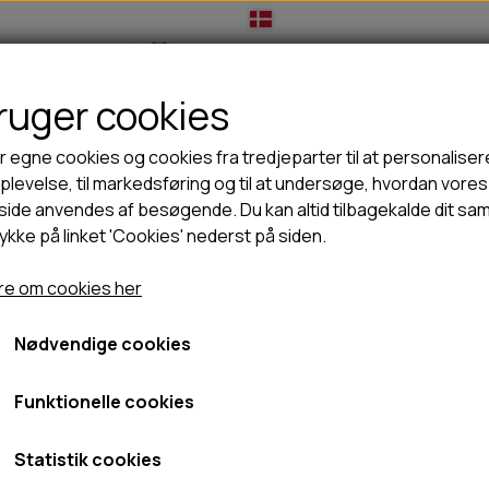
bruger cookies
IL HUNDEEJER
TIL KAT
TILBUD
NYHEDER
r egne cookies og cookies fra tredjeparter til at personaliser
levelse, til markedsføring og til at undersøge, hvordan vores
ide anvendes af besøgende. Du kan altid tilbagekalde dit sa
rykke på linket 'Cookies' nederst på siden.
🦺 HALSBÅND, LINER & SELER
🦴 GODBIDDER & SNACKS
WOOLF Earth noohide lamb - S
GODBIDSTASKE
TYGGEBEN
WOOLF Earth noohide lam
e om cookies her
5%
HALSBÅND
100% NATURLIG SNACK
SELER
STORKØB
Nødvendige cookies
39,00 kr.
LINER
HORN & GEVIR
LYGTER
BLØDE GODBIDDER/SNACKS
Fragt omk. tillægges
Funktionelle cookies
TRANSPORT SELE
KORNFRI GODBIDDER TIL HUNDE
Varenummer: 2010-1068
IS
Statistik cookies
PØLSER