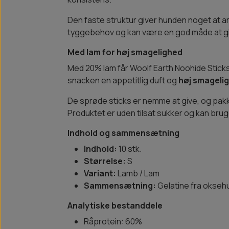
Den faste struktur giver hunden noget at a
tyggebehov og kan være en god måde at g
Med lam for høj smagelighed
Med 20% lam får Woolf Earth Noohide Stic
snacken en appetitlig duft og
høj smageli
De sprøde sticks er nemme at give, og pakken
Produktet er uden tilsat sukker og kan bru
Indhold og sammensætning
Indhold:
10 stk.
Størrelse:
S
Variant:
Lamb / Lam
Sammensætning:
Gelatine fra oksehu
Analytiske bestanddele
Råprotein: 60%