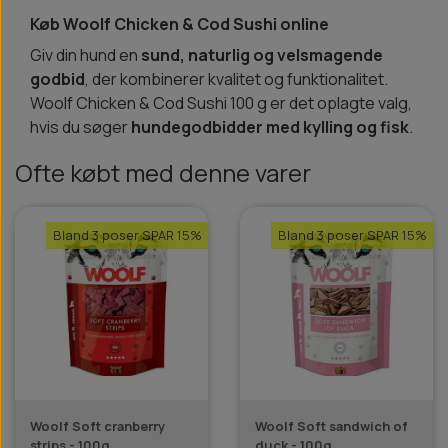
Køb Woolf Chicken & Cod Sushi online
Giv din hund en
sund, naturlig og velsmagende
godbid
, der kombinerer kvalitet og funktionalitet.
Woolf Chicken & Cod Sushi 100 g er det oplagte valg,
hvis du søger
hundegodbidder med kylling og fisk
.
Ofte købt med denne varer
Bland 3 poser SPAR 15%
Bland 3 poser SPAR 15%
Woolf Soft cranberry
Woolf Soft sandwich of
strips - 100g
duck - 100g