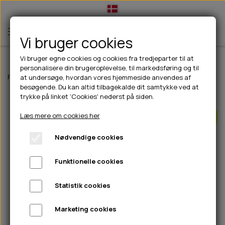
Vi bruger cookies
Vi bruger egne cookies og cookies fra tredjeparter til at
personalisere din brugeroplevelse, til markedsføring og til
TIL HUND
Forside
Til hunde
Godbidder & Snacks
Bløde godbidder/snacks
at undersøge, hvordan vores hjemmeside anvendes af
besøgende. Du kan altid tilbagekalde dit samtykke ved at
💧FODER- VANDSKÅLE
TIL HUNDEEJER
trykke på linket 'Cookies' nederst på siden.
UDSOLGT
SLIK- & SNUSEMÅTTER
🥩 HUNDEFODER
DRIKKEFLASKER/TERMOFLASKER
TIL KAT
Læs mere om cookies her
Bland 3 poser SPAR 15%
🦺 HALSBÅND, LINER & SELER
FODER- & VANDSKÅLE
BELCANDO
HØMHØM POSER & DISPENSER
TILBUD
Nødvendige cookies
🦴 GODBIDDER & SNACKS
GODBIDSTASKE
CARNILOVE
LØB/TRÆNING
NYHEDER
Funktionelle cookies
🍖 SMAGSVARIANTER
🎾 LEGETØJ
HALSBÅND
CHICOPEE
HUER OG VANTER
🦠 PLEJE & HYGIEJNE
ABONNEMENT
TYGGEBEN
BOLDE
SELER
EDEN
GRIS
PINEWOOD SALES
Statistik cookies
HUNDESHAMPOO & BALSAM
HUNDEFODER UDEN KORN
100% NATURLIG SNACK
🐕 HUNDETØJ
OKSE & KALV
BAMSER
LINER
PINEWOOD TØJ
Marketing cookies
TÆNDER, ØRE, ØJE, POTER & NÆSE
🐾 UDSTYR & KOMFORT
SVØMMEVESTE
REBLEGETØJ
STORKØB
ISEGRIM
LYGTER
HEST
REGNTØJ