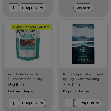
Tilføj til kurv
Vis vare
Bland 3 poser SPAR 15%
Woolf chicken with
PrimaDog adult all breed
blueberry bites - 100g
kylling & kartoffel 10kg.
39,00 kr.
319,00 kr.
Fragt omk. tillægges
Fragt omk. tillægges
Tilføj til kurv
Tilføj til kurv