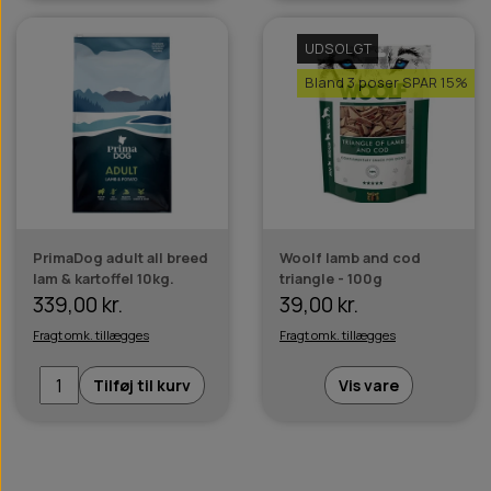
UDSOLGT
Bland 3 poser SPAR 15%
PrimaDog adult all breed
Woolf lamb and cod
lam & kartoffel 10kg.
triangle - 100g
339,00 kr.
39,00 kr.
Fragt omk. tillægges
Fragt omk. tillægges
Tilføj til kurv
Vis vare