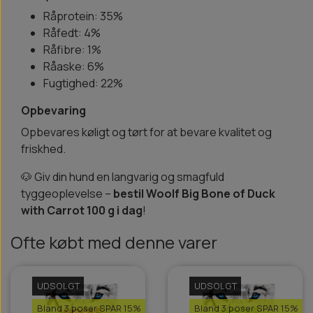
Råprotein: 35%
Råfedt: 4%
Råfibre: 1%
Råaske: 6%
Fugtighed: 22%
Opbevaring
Opbevares køligt og tørt for at bevare kvalitet og
friskhed.
🐶 Giv din hund en langvarig og smagfuld
tyggeoplevelse –
bestil Woolf Big Bone of Duck
with Carrot 100 g i dag
!
Ofte købt med denne varer
UDSOLGT
UDSOLGT
Bland 3 poser SPAR 15%
Bland 3 poser SPAR 15%