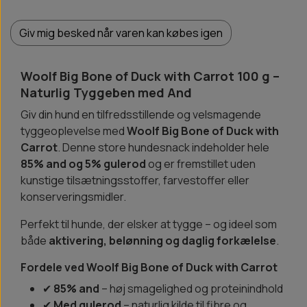
Giv mig besked når varen kan købes igen
Woolf Big Bone of Duck with Carrot 100 g –
Naturlig Tyggeben med And
Giv din hund en tilfredsstillende og velsmagende
tyggeoplevelse med
Woolf Big Bone of Duck with
Carrot
. Denne store hundesnack indeholder hele
85% and og 5% gulerod
og er fremstillet uden
kunstige tilsætningsstoffer, farvestoffer eller
konserveringsmidler.
Perfekt til hunde, der elsker at tygge – og ideel som
både
aktivering, belønning og daglig forkælelse
.
Fordele ved Woolf Big Bone of Duck with Carrot
✔
85% and
– høj smagelighed og proteinindhold
✔
Med gulerod
– naturlig kilde til fibre og