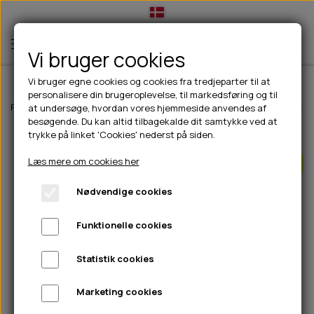
Vi bruger cookies
Vi bruger egne cookies og cookies fra tredjeparter til at
personalisere din brugeroplevelse, til markedsføring og til
TIL HUND
Forside
Til hunde
Godbidder & Snacks
Kornfri godbidder til hunde
at undersøge, hvordan vores hjemmeside anvendes af
besøgende. Du kan altid tilbagekalde dit samtykke ved at
💧FODER- VANDSKÅLE
TIL HUNDEEJER
trykke på linket 'Cookies' nederst på siden.
UDSOLGT
SLIK- & SNUSEMÅTTER
🥩 HUNDEFODER
DRIKKEFLASKER/TERMOFLASKER
TIL KAT
Læs mere om cookies her
Bland 3 poser SPAR 15%
🦺 HALSBÅND, LINER & SELER
FODER- & VANDSKÅLE
BELCANDO
HØMHØM POSER & DISPENSER
TILBUD
Nødvendige cookies
🦴 GODBIDDER & SNACKS
GODBIDSTASKE
CARNILOVE
LØB/TRÆNING
NYHEDER
Funktionelle cookies
🍖 SMAGSVARIANTER
🎾 LEGETØJ
HALSBÅND
CHICOPEE
HUER OG VANTER
🦠 PLEJE & HYGIEJNE
ABONNEMENT
TYGGEBEN
BOLDE
SELER
EDEN
GRIS
PINEWOOD SALES
Statistik cookies
HUNDESHAMPOO & BALSAM
HUNDEFODER UDEN KORN
100% NATURLIG SNACK
🐕 HUNDETØJ
OKSE & KALV
BAMSER
LINER
PINEWOOD TØJ
Marketing cookies
TÆNDER, ØRE, ØJE, POTER & NÆSE
🐾 UDSTYR & KOMFORT
SVØMMEVESTE
REBLEGETØJ
STORKØB
ISEGRIM
LYGTER
HEST
REGNTØJ