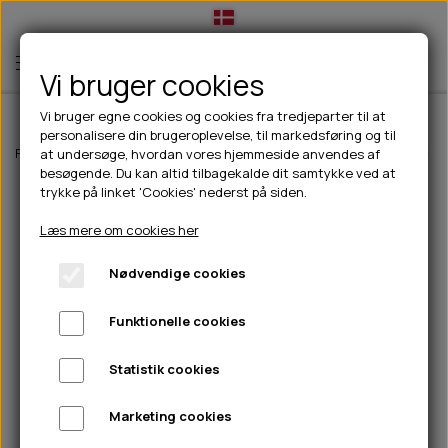
Vi bruger cookies
Vi bruger egne cookies og cookies fra tredjeparter til at
personalisere din brugeroplevelse, til markedsføring og til
TIL HUND
Forside
Til hunde
Hundefoder
Wolfsblut hundefoder
Wolfsblut G
at undersøge, hvordan vores hjemmeside anvendes af
besøgende. Du kan altid tilbagekalde dit samtykke ved at
💧FODER- VANDSKÅLE
TIL HUNDEEJER
trykke på linket 'Cookies' nederst på siden.
SLIK- & SNUSEMÅTTER
🥩 HUNDEFODER
DRIKKEFLASKER/TERMOFLASKER
TIL KAT
Læs mere om cookies her
🦺 HALSBÅND, LINER & SELER
FODER- & VANDSKÅLE
BELCANDO
HØMHØM POSER & DISPENSER
TILBUD
Nødvendige cookies
🦴 GODBIDDER & SNACKS
GODBIDSTASKE
CARNILOVE
LØB/TRÆNING
NYHEDER
Funktionelle cookies
🍖 SMAGSVARIANTER
🎾 LEGETØJ
HALSBÅND
CHICOPEE
HUER OG VANTER
🦠 PLEJE & HYGIEJNE
ABONNEMENT
TYGGEBEN
BOLDE
SELER
EDEN
GRIS
PINEWOOD SALES
Statistik cookies
HUNDESHAMPOO & BALSAM
HUNDEFODER UDEN KORN
100% NATURLIG SNACK
🐕 HUNDETØJ
OKSE & KALV
BAMSER
LINER
PINEWOOD TØJ
Marketing cookies
TÆNDER, ØRE, ØJE, POTER & NÆSE
🐾 UDSTYR & KOMFORT
SVØMMEVESTE
REBLEGETØJ
STORKØB
ISEGRIM
LYGTER
HEST
REGNTØJ