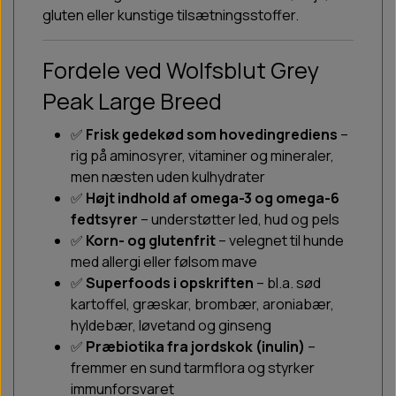
gluten eller kunstige tilsætningsstoffer.
Fordele ved Wolfsblut Grey
Peak Large Breed
✅
Frisk gedekød som hovedingrediens
–
rig på aminosyrer, vitaminer og mineraler,
men næsten uden kulhydrater
✅
Højt indhold af omega-3 og omega-6
fedtsyrer
– understøtter led, hud og pels
✅
Korn- og glutenfrit
– velegnet til hunde
med allergi eller følsom mave
✅
Superfoods i opskriften
– bl.a. sød
kartoffel, græskar, brombær, aroniabær,
hyldebær, løvetand og ginseng
✅
Præbiotika fra jordskok (inulin)
–
fremmer en sund tarmflora og styrker
immunforsvaret