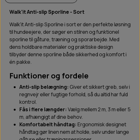
Walk'it Anti-slip Sporline - Sort
Walk'it Anti-slip Sporline i sort er den perfekte løsning
til hundeejere, der søger en stilren og funktionel
sporline til gåture, træning og sporarbejde. Med
dens holdbare materialer og praktiske design
tilbyder denne sporline både sikkerhed og komfort i
én pakke.
Funktioner og fordele
Anti-slip belægning:
Giver et sikkert greb, selv i
regnvejr eller fugtige forhold, så du altid har fuld
kontrol.
Fås i flere længder:
Vælg mellem 2 m, 3 m eller 5
m, afhængigt af dine behov.
Komfortabelt håndtag:
Ergonomisk designet
håndtag gør linen nem at holde, selv under lange
gåture eller træningssessioner.