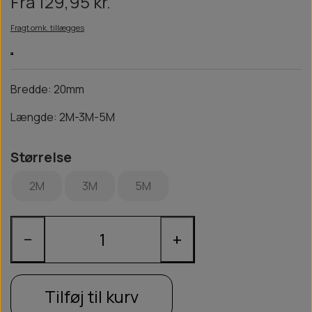
Fra 129,95 kr.
Fragt omk. tillægges
Bredde: 20mm
Længde: 2M-3M-5M
Størrelse
2M
3M
5M
−
+
Tilføj til kurv