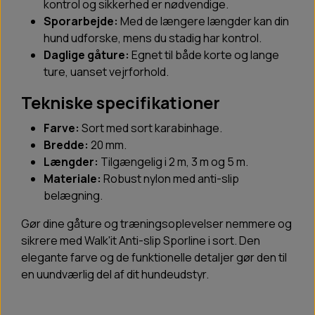
kontrol og sikkerhed er nødvendige.
Sporarbejde:
Med de længere længder kan din
hund udforske, mens du stadig har kontrol.
Daglige gåture:
Egnet til både korte og lange
ture, uanset vejrforhold.
Tekniske specifikationer
Farve:
Sort med sort karabinhage.
Bredde:
20 mm.
Længder:
Tilgængelig i 2 m, 3 m og 5 m.
Materiale:
Robust nylon med anti-slip
belægning.
Gør dine gåture og træningsoplevelser nemmere og
sikrere med Walk'it Anti-slip Sporline i sort. Den
elegante farve og de funktionelle detaljer gør den til
en uundværlig del af dit hundeudstyr.