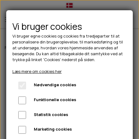
Vi bruger cookies
Vi bruger egne cookies og cookies fra tredjeparter til at
personalisere din brugeroplevelse, til markedsføring og til
TIL HUND
Forside
Til hunde
Halsbånd, liner & seler
Liner
Walk'it Anti-slip 
at undersøge, hvordan vores hjemmeside anvendes af
besøgende. Du kan altid tilbagekalde dit samtykke ved at
💧FODER- VANDSKÅLE
TIL HUNDEEJER
trykke på linket 'Cookies' nederst på siden.
SLIK- & SNUSEMÅTTER
🥩 HUNDEFODER
DRIKKEFLASKER/TERMOFLASKER
TIL KAT
Læs mere om cookies her
🦺 HALSBÅND, LINER & SELER
FODER- & VANDSKÅLE
BELCANDO
HØMHØM POSER & DISPENSER
TILBUD
Nødvendige cookies
🦴 GODBIDDER & SNACKS
GODBIDSTASKE
CARNILOVE
LØB/TRÆNING
NYHEDER
Funktionelle cookies
🍖 SMAGSVARIANTER
🎾 LEGETØJ
HALSBÅND
CHICOPEE
HUER OG VANTER
🦠 PLEJE & HYGIEJNE
ABONNEMENT
TYGGEBEN
BOLDE
SELER
EDEN
GRIS
PINEWOOD SALES
Statistik cookies
HUNDESHAMPOO & BALSAM
HUNDEFODER UDEN KORN
100% NATURLIG SNACK
🐕 HUNDETØJ
OKSE & KALV
BAMSER
LINER
PINEWOOD TØJ
Marketing cookies
TÆNDER, ØRE, ØJE, POTER & NÆSE
🐾 UDSTYR & KOMFORT
SVØMMEVESTE
REBLEGETØJ
STORKØB
ISEGRIM
LYGTER
HEST
REGNTØJ