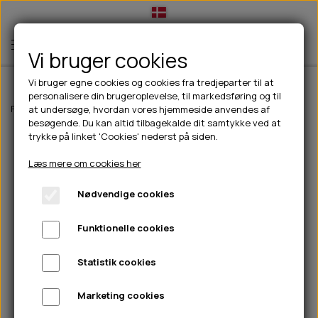
Vi bruger cookies
Vi bruger egne cookies og cookies fra tredjeparter til at
personalisere din brugeroplevelse, til markedsføring og til
TIL HUND
Forside
Til hunde
Halsbånd, liner & seler
Liner
Walk'it Anti-slip
at undersøge, hvordan vores hjemmeside anvendes af
besøgende. Du kan altid tilbagekalde dit samtykke ved at
💧FODER- VANDSKÅLE
TIL HUNDEEJER
trykke på linket 'Cookies' nederst på siden.
SLIK- & SNUSEMÅTTER
🥩 HUNDEFODER
DRIKKEFLASKER/TERMOFLASKER
TIL KAT
Læs mere om cookies her
🦺 HALSBÅND, LINER & SELER
FODER- & VANDSKÅLE
BELCANDO
HØMHØM POSER & DISPENSER
TILBUD
Nødvendige cookies
🦴 GODBIDDER & SNACKS
GODBIDSTASKE
CARNILOVE
LØB/TRÆNING
NYHEDER
Funktionelle cookies
🍖 SMAGSVARIANTER
🎾 LEGETØJ
HALSBÅND
CHICOPEE
HUER OG VANTER
🦠 PLEJE & HYGIEJNE
ABONNEMENT
TYGGEBEN
BOLDE
SELER
EDEN
GRIS
PINEWOOD SALES
Statistik cookies
HUNDESHAMPOO & BALSAM
HUNDEFODER UDEN KORN
100% NATURLIG SNACK
🐕 HUNDETØJ
OKSE & KALV
BAMSER
LINER
PINEWOOD TØJ
Marketing cookies
TÆNDER, ØRE, ØJE, POTER & NÆSE
🐾 UDSTYR & KOMFORT
SVØMMEVESTE
REBLEGETØJ
STORKØB
ISEGRIM
LYGTER
HEST
REGNTØJ