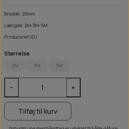
Bredde: 20mm
Længde: 2M-3M-5M
Produceret i EU
Størrelse
2M
3M
5M
−
+
Tilføj til kurv
Anti-slip Line med håndtag er udviklet til både gåture