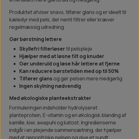
Produktet afviser snavs, tilfører glans og er ideelt til
kæledyr med pels, der nemt filtrer eller kræver
regelmæssig udredning.
Gør børstning lettere
Skyllefri filterløser
til pelspleje
Hjælper med at løsne filt og knuder
Gør underuld og løse hår lettere at fjerne
Kan reducere børstetiden med op til 50%
Tilfører glans
og gør pelsen mere medgørlig
Ingen skylning nødvendig
Med økologiske planteekstrakter
Formuleringen indeholder hydrolyseret
planteprotein, E-vitamin og en økologisk blanding af
kamille, kiwi, awapuhi og katost. Ingredienserne
indgår i en plejende sammensætning, der hjælper
med at genopfriske pelsen og give et sundt,