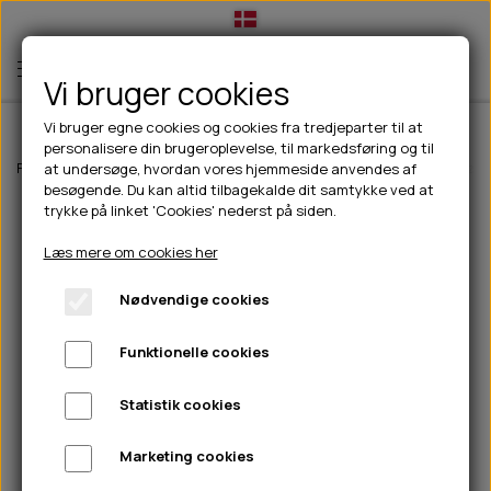
Vi bruger cookies
Vi bruger egne cookies og cookies fra tredjeparter til at
personalisere din brugeroplevelse, til markedsføring og til
TIL HUND
Forside
Til hunde
Pleje & hygiejne
Grooming
Tropiclean filterløs
at undersøge, hvordan vores hjemmeside anvendes af
besøgende. Du kan altid tilbagekalde dit samtykke ved at
💧FODER- VANDSKÅLE
TIL HUNDEEJER
trykke på linket 'Cookies' nederst på siden.
SLIK- & SNUSEMÅTTER
🥩 HUNDEFODER
DRIKKEFLASKER/TERMOFLASKER
TIL KAT
Læs mere om cookies her
🦺 HALSBÅND, LINER & SELER
FODER- & VANDSKÅLE
BELCANDO
HØMHØM POSER & DISPENSER
TILBUD
Nødvendige cookies
🦴 GODBIDDER & SNACKS
GODBIDSTASKE
CARNILOVE
LØB/TRÆNING
NYHEDER
Funktionelle cookies
🍖 SMAGSVARIANTER
🎾 LEGETØJ
HALSBÅND
CHICOPEE
HUER OG VANTER
🦠 PLEJE & HYGIEJNE
ABONNEMENT
TYGGEBEN
BOLDE
SELER
EDEN
GRIS
PINEWOOD SALES
Statistik cookies
HUNDESHAMPOO & BALSAM
HUNDEFODER UDEN KORN
100% NATURLIG SNACK
🐕 HUNDETØJ
OKSE & KALV
BAMSER
LINER
PINEWOOD TØJ
Marketing cookies
TÆNDER, ØRE, ØJE, POTER & NÆSE
🐾 UDSTYR & KOMFORT
SVØMMEVESTE
REBLEGETØJ
STORKØB
ISEGRIM
LYGTER
HEST
REGNTØJ