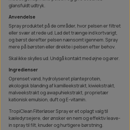
glansfuldt udtryk.
Anvendelse
Spray produktet på de områder, hvor pelsen er filtret
eller svær at rede ud. Lad det trænge ind kortvarigt,
og børst derefter pelsen nænsomt igennem. Spray
mere på børsten eller direkte i pelsen efter behov.
Skal ikke skylles ud. Undgå kontakt med øjne og ører.
Ingredienser
Oprenset vand, hydrolyseret planteprotein,
økologisk blanding af kamilleekstrakt, kiwiekstrakt,
malveekstrakt og awapuhiekstrakt, proprietær
kationisk emulsion, duft og E-vitamin.
TropiClean Filterløser Spray er et oplagt valg til
kæledyrsejere, der ønsker en nem og effektiv leave-
in spray til filt, knuder og hurtigere børstning.