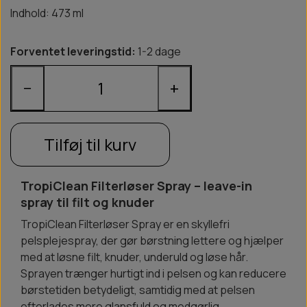
Indhold: 473 ml
Forventet leveringstid:
1-2 dage
−
+
Tilføj til kurv
TropiClean Filterløser Spray – leave-in
spray til filt og knuder
TropiClean Filterløser Spray er en skyllefri
pelsplejespray, der gør børstning lettere og hjælper
med at løsne filt, knuder, underuld og løse hår.
Sprayen trænger hurtigt ind i pelsen og kan reducere
børstetiden betydeligt, samtidig med at pelsen
efterlades mere glansfuld og medgørlig.