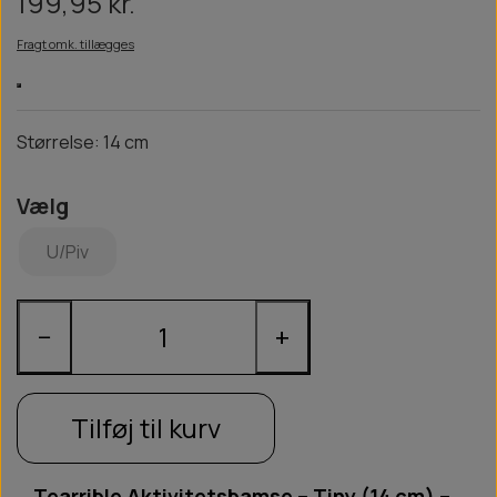
199,95 kr.
Fragt omk. tillægges
Størrelse: 14 cm
Vælg
U/Piv
−
+
Tilføj til kurv
Tearrible Aktivitetsbamse – Tiny (14 cm) –