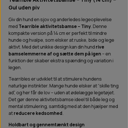
Gul uden piv
Giv din hund en sjov og anderledes legeoplevelse
med
Tearrible aktivitetsbamse – Tiny
. Denne
kompakte version på 14 cm er perfekt til mindre
hunde og hvalpe, som elsker at ruske, bide og lege
aktivt. Med det unikke design kan din hund
rive
bamselemmerne af og sætte dem på igen
– en
funktion der skaber ekstra spænding og variation i
legen.
Tearribles er udviklet til at stimulere hundens
naturlige instinkter. Mange hunde elsker at “skille ting
ad”, og her får de lov – uden at ødelægge legetøjet.
Det gør denne aktivitetsbamse ideel til både leg og
mental stimulering, samtidig med at den hjælper med
at
reducere kedsomhed
.
Holdbart og gennemtænkt design