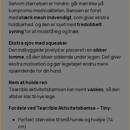
Selvom størrelsen er mindre, går man ikke på
kompromis med kvaliteten. Bamsen er foret
med
stærk mesh indvendigt
, som giver ekstra
holdbarhed, og den er syet med
tredobbelt
syning
for at modstå leg og træk.
Ekstra sjov med squeaker
Den indbyggede pivelyd er placeret i en
sikker
lomme
, så den bliver siddende under legen. Det giver
ekstra motivation og gør legetøjet endnu mere
spændende for din hund.
Nem at holde ren
Tearrible aktivitetsbamsen kan nemt
vaskes
, så den
altid er klar til nye lege.
Fordele ved Tearrible Aktivitetsbamse – Tiny:
Perfekt størrelse til små hunde og hvalpe (14
cm)