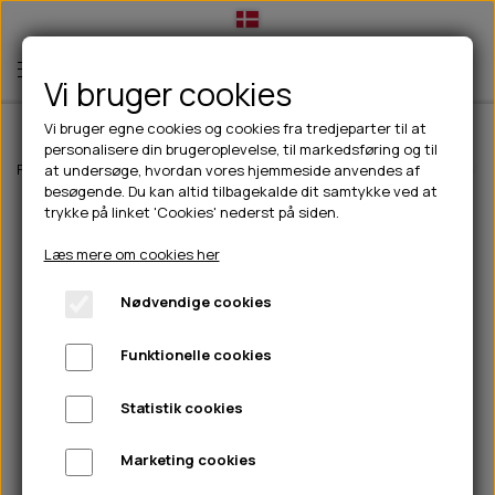
Vi bruger cookies
Vi bruger egne cookies og cookies fra tredjeparter til at
personalisere din brugeroplevelse, til markedsføring og til
TIL HUND
Forside
Til hunde
Slik- & snusemåtter
Tearrible aktivitets bamse - 
at undersøge, hvordan vores hjemmeside anvendes af
besøgende. Du kan altid tilbagekalde dit samtykke ved at
💧FODER- VANDSKÅLE
TIL HUNDEEJER
trykke på linket 'Cookies' nederst på siden.
SLIK- & SNUSEMÅTTER
🥩 HUNDEFODER
DRIKKEFLASKER/TERMOFLASKER
TIL KAT
Læs mere om cookies her
🦺 HALSBÅND, LINER & SELER
FODER- & VANDSKÅLE
BELCANDO
HØMHØM POSER & DISPENSER
TILBUD
Nødvendige cookies
🦴 GODBIDDER & SNACKS
GODBIDSTASKE
CARNILOVE
LØB/TRÆNING
NYHEDER
Funktionelle cookies
🍖 SMAGSVARIANTER
🎾 LEGETØJ
HALSBÅND
CHICOPEE
HUER OG VANTER
🦠 PLEJE & HYGIEJNE
ABONNEMENT
TYGGEBEN
BOLDE
SELER
EDEN
GRIS
PINEWOOD SALES
Statistik cookies
HUNDESHAMPOO & BALSAM
HUNDEFODER UDEN KORN
100% NATURLIG SNACK
🐕 HUNDETØJ
OKSE & KALV
BAMSER
LINER
PINEWOOD TØJ
Marketing cookies
TÆNDER, ØRE, ØJE, POTER & NÆSE
🐾 UDSTYR & KOMFORT
SVØMMEVESTE
REBLEGETØJ
STORKØB
ISEGRIM
LYGTER
HEST
REGNTØJ