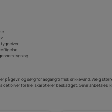
lse
rv
 tyggeiver
kæftigelse
 gennem tygning
er på gevir, og sørg for adgang til frisk drikkevand. Vælg stø
s det bliver for lille, skarpt eller beskadiget. Gevir anbefales