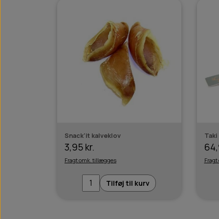
Snack'it kalveklov
Taki
3,95 kr.
64,
Fragt omk. tillægges
Fragt
Tilføj til kurv