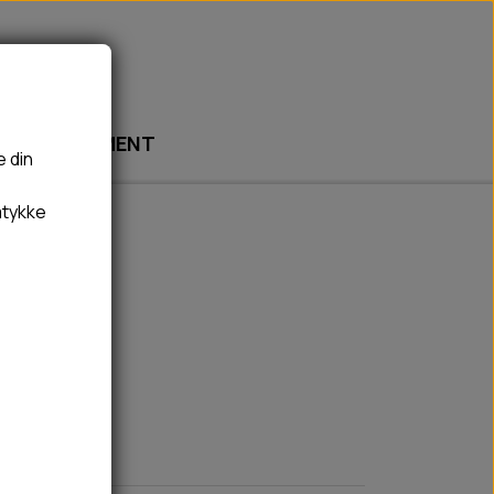
ABONNEMENT
e din
mtykke
🎾 LEGETØJ
🦠 PLEJE & HYGIEJNE
BOLDE
HUNDESHAMPOO & BALSAM
BAMSER
TÆNDER, ØRE, ØJE, POTER & NÆSE
REBLEGETØJ
HØMHØM POSER & DISPENSER
HVALPE LEGETØJ
FLÅTER & LOPPER
BANDAGE
GROOMING
RENGØRING