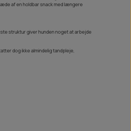
r glæde af en holdbar snack med længere
faste struktur giver hunden noget at arbejde
atter dog ikke almindelig tandpleje,