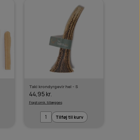
Taki krondyrgevir hel - S
44,95 kr.
Fragt omk. tillægges
Tilføj til kurv