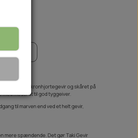
til kurv
🏕️ TRÆNING & AKTIVITET
TRÆNING
AKTIVITETSLEGETØJ
illet af premium kronhjortegevir og skåret på
de med moderat til god tyggeiver.
dgang til marven end ved et helt gevir,
gen mere spændende. Det gør Taki Gevir