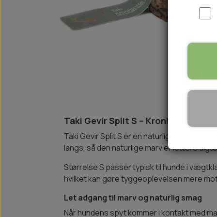
WOOLF ULTIMATE
TIL HJEMMET
WOLFSBLUT
STØVLER
WOLFBLUT VETLINE
VASK OG IMPRÆGNERING
KOSTTILSKUD
VÅDFODER TIL HUNDE
TOPPING TIL TØRFODER
🐕 HUNDETØJ
SVØMMEVESTE
Taki Gevir Split S – Kronhjortegevi
SKO OG STRØMPER
Taki Gevir Split S er en naturlig og smagful
JAKKER TIL HUNDE
langs, så den naturlige marv er lettere tilg
Størrelse S passer typisk til hunde i vægtkl
hvilket kan gøre tyggeoplevelsen mere mot
Let adgang til marv og naturlig smag
Når hundens spyt kommer i kontakt med mar