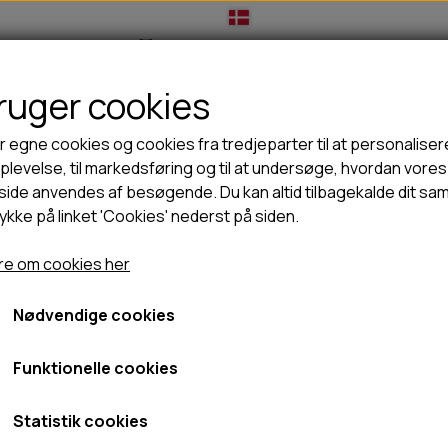
bruger cookies
IL HUNDEEJER
TIL KAT
TILBUD
NYHEDER
r egne cookies og cookies fra tredjeparter til at personaliser
levelse, til markedsføring og til at undersøge, hvordan vores
ide anvendes af besøgende. Du kan altid tilbagekalde dit sa
rykke på linket 'Cookies' nederst på siden.
🦺 HALSBÅND, LINER & SELER
🦴 GODBIDDER & SNACKS
ir
Taki Krondyrgevir split - S
GODBIDSTASKE
TYGGEBEN
Taki Krondyrgevir split - S
e om cookies her
HALSBÅND
100% NATURLIG SNACK
SELER
STORKØB
Nødvendige cookies
39,95 kr.
LINER
HORN & GEVIR
LYGTER
BLØDE GODBIDDER/SNACKS
Fragt omk. tillægges
Funktionelle cookies
TRANSPORT SELE
KORNFRI GODBIDDER TIL HUNDE
Varenummer: 01-600
IS
Statistik cookies
PØLSER