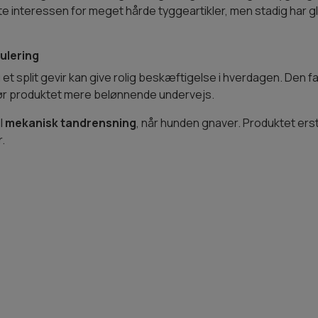
 miste interessen for meget hårde tyggeartikler, men stadig ha
ulering
 et split gevir kan give rolig beskæftigelse i hverdagen. Den 
gør produktet mere belønnende undervejs.
l
mekanisk tandrensning
, når hunden gnaver. Produktet erst
.