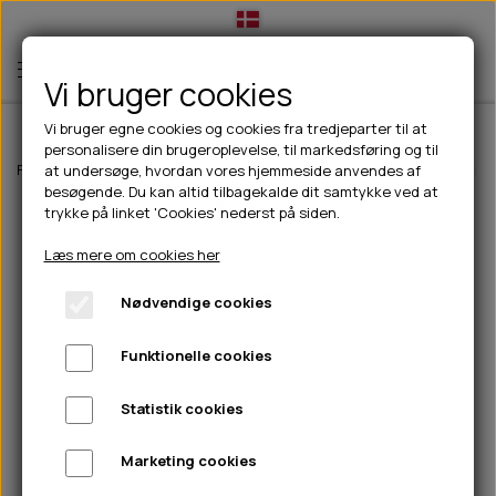
Vi bruger cookies
Vi bruger egne cookies og cookies fra tredjeparter til at
personalisere din brugeroplevelse, til markedsføring og til
TIL HUND
Forside
Til hunde
Slik- & snusemåtter
Snusemåtte Morgano blæks
at undersøge, hvordan vores hjemmeside anvendes af
besøgende. Du kan altid tilbagekalde dit samtykke ved at
💧FODER- VANDSKÅLE
TIL HUNDEEJER
trykke på linket 'Cookies' nederst på siden.
SLIK- & SNUSEMÅTTER
🥩 HUNDEFODER
DRIKKEFLASKER/TERMOFLASKER
TIL KAT
Læs mere om cookies her
🦺 HALSBÅND, LINER & SELER
FODER- & VANDSKÅLE
BELCANDO
HØMHØM POSER & DISPENSER
TILBUD
Nødvendige cookies
🦴 GODBIDDER & SNACKS
GODBIDSTASKE
CARNILOVE
LØB/TRÆNING
NYHEDER
Funktionelle cookies
🍖 SMAGSVARIANTER
🎾 LEGETØJ
HALSBÅND
CHICOPEE
HUER OG VANTER
🦠 PLEJE & HYGIEJNE
ABONNEMENT
TYGGEBEN
BOLDE
SELER
EDEN
GRIS
PINEWOOD SALES
Statistik cookies
HUNDESHAMPOO & BALSAM
HUNDEFODER UDEN KORN
100% NATURLIG SNACK
🐕 HUNDETØJ
OKSE & KALV
BAMSER
LINER
PINEWOOD TØJ
Marketing cookies
TÆNDER, ØRE, ØJE, POTER & NÆSE
🐾 UDSTYR & KOMFORT
SVØMMEVESTE
REBLEGETØJ
STORKØB
ISEGRIM
LYGTER
HEST
REGNTØJ