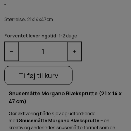
Størrelse: 21x14x47cm
Forventet leveringstid:
1-2 dage
−
+
Tilføj til kurv
Snusemåtte Morgano Blæksprutte (21 x 14 x
47 cm)
Gør aktivering både sjov og udfordrende
med
Snusemåtte Morgano Blæksprutte
– en
kreativ og anderledes snusemåtte formet som en