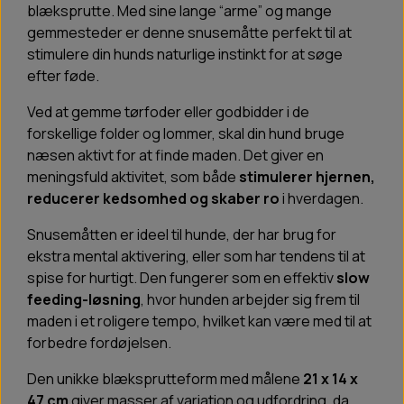
blæksprutte. Med sine lange “arme” og mange
gemmesteder er denne snusemåtte perfekt til at
stimulere din hunds naturlige instinkt for at søge
efter føde.
Ved at gemme tørfoder eller godbidder i de
forskellige folder og lommer, skal din hund bruge
næsen aktivt for at finde maden. Det giver en
meningsfuld aktivitet, som både
stimulerer hjernen,
reducerer kedsomhed og skaber ro
i hverdagen.
Snusemåtten er ideel til hunde, der har brug for
ekstra mental aktivering, eller som har tendens til at
spise for hurtigt. Den fungerer som en effektiv
slow
feeding-løsning
, hvor hunden arbejder sig frem til
maden i et roligere tempo, hvilket kan være med til at
forbedre fordøjelsen.
Den unikke blæksprutteform med målene
21 x 14 x
47 cm
giver masser af variation og udfordring, da