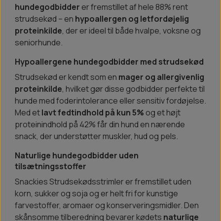
hundegodbidder
er fremstillet af hele 88% rent
strudsekød – en
hypoallergen og letfordøjelig
proteinkilde
, der er ideel til både hvalpe, voksne og
seniorhunde.
Hypoallergene hundegodbidder med strudsekød
Strudsekød er kendt som en
mager og allergivenlig
proteinkilde
, hvilket gør disse godbidder perfekte til
hunde med foderintolerance eller sensitiv fordøjelse.
Med et
lavt fedtindhold på kun 5%
og et højt
proteinindhold på 42% får din hund en nærende
snack, der understøtter muskler, hud og pels.
Naturlige hundegodbidder uden
tilsætningsstoffer
Snackies Strudsekødsstrimler er fremstillet uden
korn, sukker og soja og er helt fri for kunstige
farvestoffer, aromaer og konserveringsmidler. Den
skånsomme tilberedning bevarer kødets
naturlige