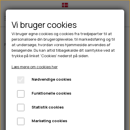
Vi bruger cookies
Vi bruger egne cookies og cookies fra tredjeparter til at
personalisere din brugeroplevelse, til markedsføring og til
TIL HUND
Forside
Til hunde
Godbidder & Snacks
Bløde godbidder/snacks
at undersøge, hvordan vores hjemmeside anvendes af
besøgende. Du kan altid tilbagekalde dit samtykke ved at
💧FODER- VANDSKÅLE
TIL HUNDEEJER
trykke på linket 'Cookies' nederst på siden.
SLIK- & SNUSEMÅTTER
🥩 HUNDEFODER
DRIKKEFLASKER/TERMOFLASKER
TIL KAT
Læs mere om cookies her
🦺 HALSBÅND, LINER & SELER
FODER- & VANDSKÅLE
BELCANDO
HØMHØM POSER & DISPENSER
TILBUD
Nødvendige cookies
🦴 GODBIDDER & SNACKS
GODBIDSTASKE
CARNILOVE
LØB/TRÆNING
NYHEDER
Funktionelle cookies
🍖 SMAGSVARIANTER
🎾 LEGETØJ
HALSBÅND
CHICOPEE
HUER OG VANTER
🦠 PLEJE & HYGIEJNE
ABONNEMENT
TYGGEBEN
BOLDE
SELER
EDEN
GRIS
PINEWOOD SALES
Statistik cookies
HUNDESHAMPOO & BALSAM
HUNDEFODER UDEN KORN
100% NATURLIG SNACK
🐕 HUNDETØJ
OKSE & KALV
BAMSER
LINER
PINEWOOD TØJ
Marketing cookies
TÆNDER, ØRE, ØJE, POTER & NÆSE
🐾 UDSTYR & KOMFORT
SVØMMEVESTE
REBLEGETØJ
STORKØB
ISEGRIM
LYGTER
HEST
REGNTØJ