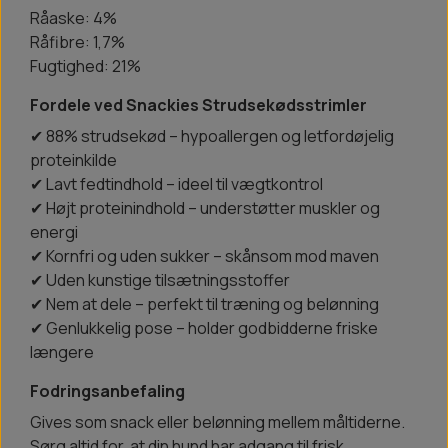
Råaske: 4%
Råfibre: 1,7%
Fugtighed: 21%
Fordele ved Snackies Strudsekødsstrimler
✔ 88% strudsekød – hypoallergen og letfordøjelig
proteinkilde
✔ Lavt fedtindhold – ideel til vægtkontrol
✔ Højt proteinindhold – understøtter muskler og
energi
✔ Kornfri og uden sukker – skånsom mod maven
✔ Uden kunstige tilsætningsstoffer
✔ Nem at dele – perfekt til træning og belønning
✔ Genlukkelig pose – holder godbidderne friske
længere
Fodringsanbefaling
Gives som snack eller belønning mellem måltiderne.
Sørg altid for, at din hund har adgang til frisk