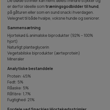
De bløde strimler kan nemt deles i mindre stykker og
er derfor ideelle som
træningsgodbidder til hund
,
på gåturen eller som en sund snack i hverdagen.
Velegnet til både hvalpe, voksne hunde og seniorer.
Sammensætning
Hjortekød & animalske biprodukter (92% – 100%
hjort)
Naturligt planteglycerin
Vegetabilske biprodukter (ærteprotein)
Mineraler
Analytiske bestanddele
Protein: 45%
Fedt: 5%
Råaske: 5%
Råfibre: 1,7%
Fugtighed: 21%
Fordele ved Snackies Hjortekødsstrimler