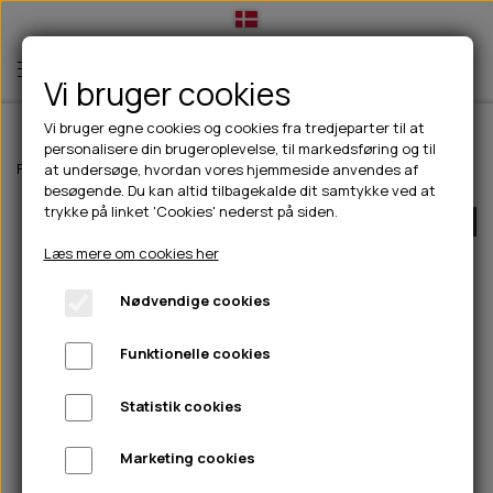
Vi bruger cookies
Vi bruger egne cookies og cookies fra tredjeparter til at
personalisere din brugeroplevelse, til markedsføring og til
TIL HUND
Forside
Til hunde
Godbidder & Snacks
Bløde godbidder/snacks
at undersøge, hvordan vores hjemmeside anvendes af
besøgende. Du kan altid tilbagekalde dit samtykke ved at
💧FODER- VANDSKÅLE
TIL HUNDEEJER
trykke på linket 'Cookies' nederst på siden.
UDSOLGT
SLIK- & SNUSEMÅTTER
🥩 HUNDEFODER
DRIKKEFLASKER/TERMOFLASKER
TIL KAT
Læs mere om cookies her
🦺 HALSBÅND, LINER & SELER
FODER- & VANDSKÅLE
BELCANDO
HØMHØM POSER & DISPENSER
TILBUD
Nødvendige cookies
🦴 GODBIDDER & SNACKS
GODBIDSTASKE
CARNILOVE
LØB/TRÆNING
NYHEDER
Funktionelle cookies
🍖 SMAGSVARIANTER
🎾 LEGETØJ
HALSBÅND
CHICOPEE
HUER OG VANTER
🦠 PLEJE & HYGIEJNE
ABONNEMENT
TYGGEBEN
BOLDE
SELER
EDEN
GRIS
PINEWOOD SALES
Statistik cookies
HUNDESHAMPOO & BALSAM
HUNDEFODER UDEN KORN
100% NATURLIG SNACK
🐕 HUNDETØJ
OKSE & KALV
BAMSER
LINER
PINEWOOD TØJ
Marketing cookies
TÆNDER, ØRE, ØJE, POTER & NÆSE
🐾 UDSTYR & KOMFORT
SVØMMEVESTE
REBLEGETØJ
STORKØB
ISEGRIM
LYGTER
HEST
REGNTØJ