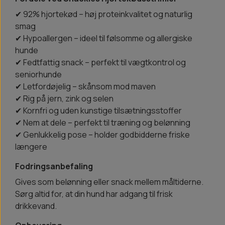
✔ 92% hjortekød – høj proteinkvalitet og naturlig
smag
✔ Hypoallergen – ideel til følsomme og allergiske
hunde
✔ Fedtfattig snack – perfekt til vægtkontrol og
seniorhunde
✔ Letfordøjelig – skånsom mod maven
✔ Rig på jern, zink og selen
✔ Kornfri og uden kunstige tilsætningsstoffer
✔ Nem at dele – perfekt til træning og belønning
✔ Genlukkelig pose – holder godbidderne friske
længere
Fodringsanbefaling
Gives som belønning eller snack mellem måltiderne.
Sørg altid for, at din hund har adgang til frisk
drikkevand.