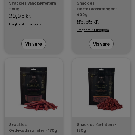
Snackies Vandbøffeltern
Snackies
- 80g
Hestekødsstænger -
400g
29,95 kr.
89,95 kr.
Fragt omk. tillægges
Fragt omk. tillægges
Vis vare
Vis vare
Snackies
Snackies Kanintern -
Gedekødsstrimler - 170g
170g