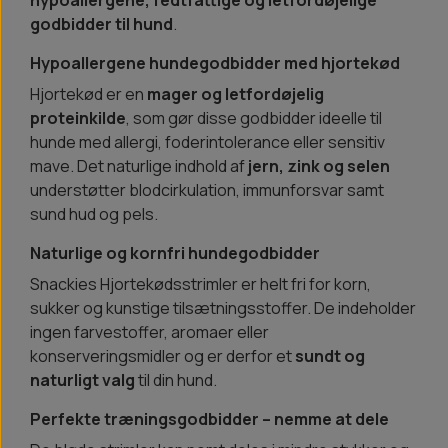
hypoallergene, fedtfattige og letfordøjelige
godbidder til hund
.
Hypoallergene hundegodbidder med hjortekød
Hjortekød er en
mager og letfordøjelig
proteinkilde
, som gør disse godbidder ideelle til
hunde med allergi, foderintolerance eller sensitiv
mave. Det naturlige indhold af
jern, zink og selen
understøtter blodcirkulation, immunforsvar samt
sund hud og pels.
Naturlige og kornfri hundegodbidder
Snackies Hjortekødsstrimler er helt fri for korn,
sukker og kunstige tilsætningsstoffer. De indeholder
ingen farvestoffer, aromaer eller
konserveringsmidler og er derfor et
sundt og
naturligt valg
til din hund.
Perfekte træningsgodbidder – nemme at dele