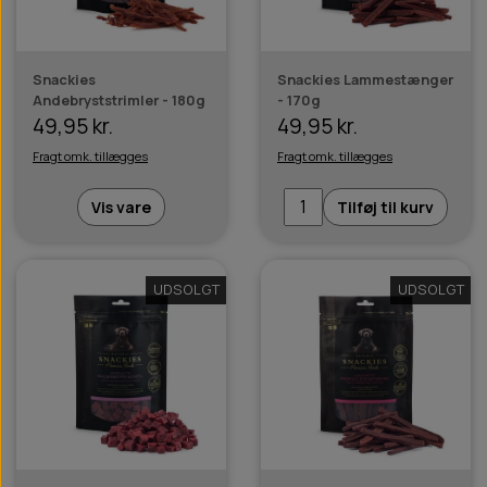
Snackies
Snackies Lammestænger
Andebryststrimler - 180g
- 170g
49,95 kr.
49,95 kr.
Fragt omk. tillægges
Fragt omk. tillægges
Vis vare
Tilføj til kurv
UDSOLGT
UDSOLGT