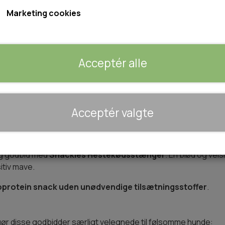
Indhold: 80g
Marketing cookies
Forventet leveringstid:
1-2 dage
Acceptér alle
Tilføj 
−
+
🐾 UDSTYR & KOMFORT
Acceptér valgte
TRANSPORT
SENGE OG TÆPPER
oallergen snack med 95% hestekød
HUNDEGÅRD/GITTER
lig godbid med
Snackies Hestekødsstænger
. En blød og v
SOMMERTING
itiv mave.
protein snack uden unødvendige tilsætningsstoffer
.
gør disse godbidder særligt velegnede til følsomme hunde: