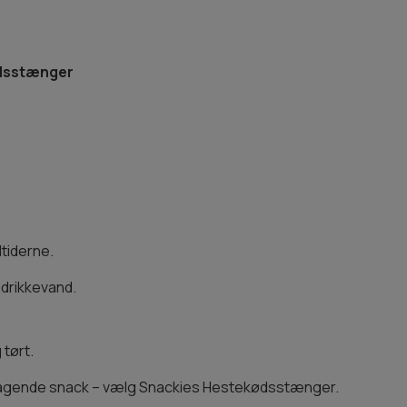
ødsstænger
tiderne.
k drikkevand.
 tørt.
lsmagende snack – vælg Snackies Hestekødsstænger.