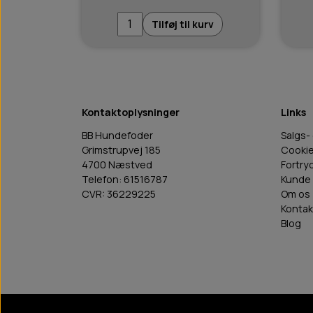
Tilføj til kurv
Kontaktoplysninger
Links
BB Hundefoder
Salgs-
Grimstrupvej 185
Cooki
4700 Næstved
Fortry
Telefon: 61516787
Kunde 
CVR: 36229225
Om os
Kontak
Blog