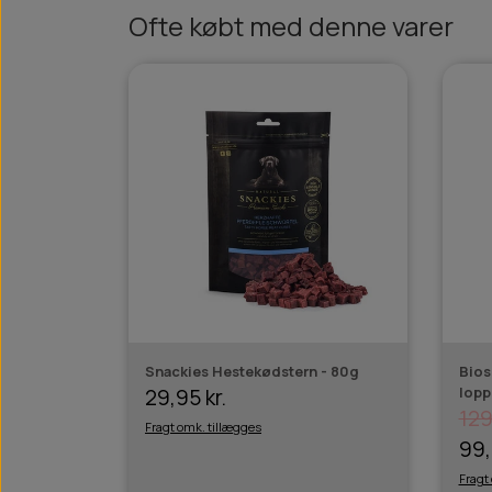
Ofte købt med denne varer
Snackies Hestekødstern - 80g
Bios
lopp
29,95 kr.
129
Fragt omk. tillægges
99,
Fragt