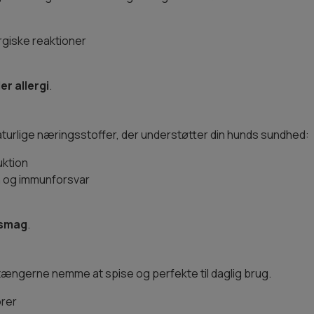
rgiske reaktioner
er allergi
.
urlige næringsstoffer, der understøtter din hunds sundhed:
uktion
yn og immunforsvar
 smag
.
ængerne nemme at spise og perfekte til daglig brug.
orer