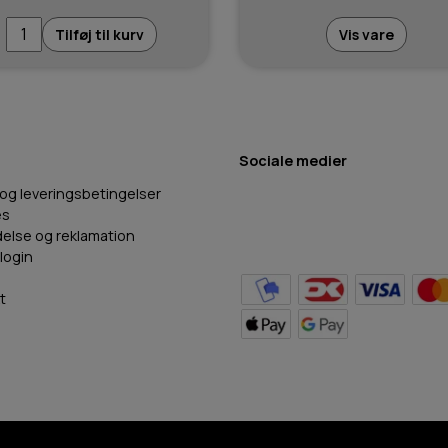
Tilføj til kurv
Vis vare
Sociale medier
 og leveringsbetingelser
es
delse og reklamation
login
t
BB Hundefoder
2024
©