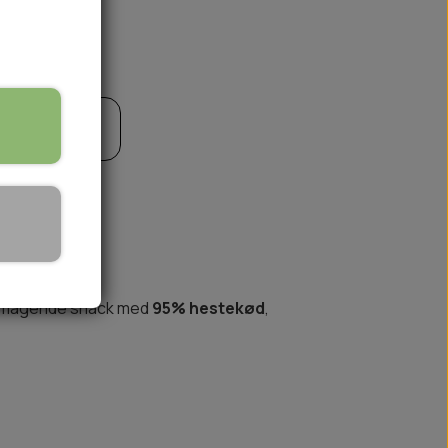
til kurv
🏕️ TRÆNING & AKTIVITET
TRÆNING
AKTIVITETSLEGETØJ
elsmagende snack med
95% hestekød
,