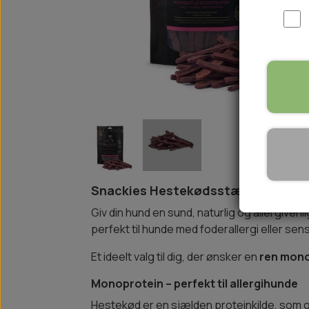
WOOLF ULTIMATE
TIL HJEMMET
WOLFSBLUT
STØVLER
WOLFBLUT VETLINE
VASK OG IMPRÆGNERING
KOSTTILSKUD
VÅDFODER TIL HUNDE
TOPPING TIL TØRFODER
🐕 HUNDETØJ
SVØMMEVESTE
SKO OG STRØMPER
Snackies Hestekødsstænger – Hyp
JAKKER TIL HUNDE
Giv din hund en sund, naturlig og allergiven
perfekt til hunde med foderallergi eller sens
Et ideelt valg til dig, der ønsker en
ren mono
Monoprotein – perfekt til allergihunde
Hestekød er en sjælden proteinkilde, som 