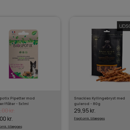
UDS
potix Pipetter mod
Snackies Kyllingebryst med
er/flåter - 5x1ml
gulerod - 80g
,00 kr.
29,95 kr.
00 kr.
Fragt omk. tillægges
 omk. tillægges