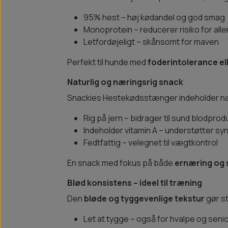
95% hest – høj kødandel og god smag
Monoprotein – reducerer risiko for alle
Letfordøjeligt – skånsomt for maven
Perfekt til hunde med
foderintolerance ell
Naturlig og næringsrig snack
Snackies Hestekødsstænger indeholder nat
Rig på jern – bidrager til sund blodprod
Indeholder vitamin A – understøtter s
Fedtfattig – velegnet til vægtkontrol
En snack med fokus på både
ernæring og
Blød konsistens – ideel til træning
Den
bløde og tyggevenlige tekstur
gør st
Let at tygge – også for hvalpe og seni