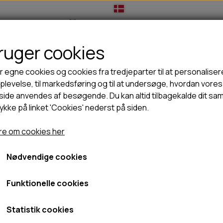
bruger cookies
IL HUNDEEJER
TIL KAT
TILBUD
NYHEDER
r egne cookies og cookies fra tredjeparter til at personaliser
levelse, til markedsføring og til at undersøge, hvordan vores
ide anvendes af besøgende. Du kan altid tilbagekalde dit sa
rykke på linket 'Cookies' nederst på siden.
🦺 HALSBÅND, LINER & SELER
🦴 GODBIDDER & SNACKS
bidder/snacks
Snackies Hestekødstænger - 80g
GODBIDSTASKE
TYGGEBEN
Snackies Hestekødstæng
e om cookies her
HALSBÅND
100% NATURLIG SNACK
SELER
STORKØB
Nødvendige cookies
29,95 kr.
LINER
HORN & GEVIR
LYGTER
BLØDE GODBIDDER/SNACKS
Fragt omk. tillægges
Funktionelle cookies
TRANSPORT SELE
KORNFRI GODBIDDER TIL HUNDE
Varenummer: SNA1023
IS
Statistik cookies
PØLSER