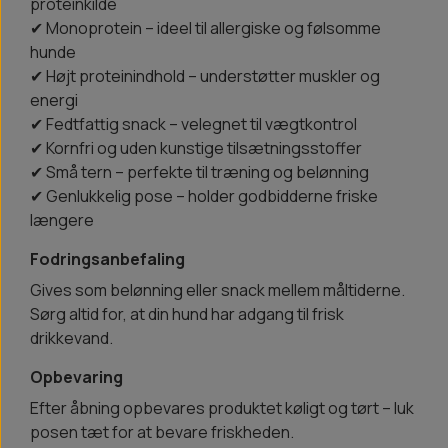
proteinkilde
✔ Monoprotein – ideel til allergiske og følsomme
hunde
✔ Højt proteinindhold – understøtter muskler og
energi
✔ Fedtfattig snack – velegnet til vægtkontrol
✔ Kornfri og uden kunstige tilsætningsstoffer
✔ Små tern – perfekte til træning og belønning
✔ Genlukkelig pose – holder godbidderne friske
længere
Fodringsanbefaling
Gives som belønning eller snack mellem måltiderne.
Sørg altid for, at din hund har adgang til frisk
drikkevand.
Opbevaring
Efter åbning opbevares produktet køligt og tørt – luk
posen tæt for at bevare friskheden.