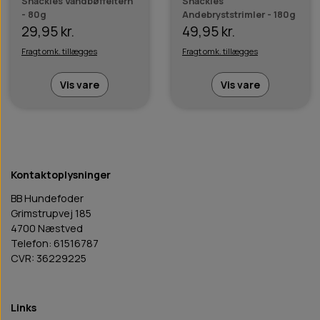
Snackies Vandbøffeltern
Snackies
- 80g
Andebryststrimler - 180g
29,95 kr.
49,95 kr.
Fragt omk. tillægges
Fragt omk. tillægges
Vis vare
Vis vare
Kontaktoplysninger
BB Hundefoder
Grimstrupvej 185
4700 Næstved
Telefon: 61516787
CVR: 36229225
Links