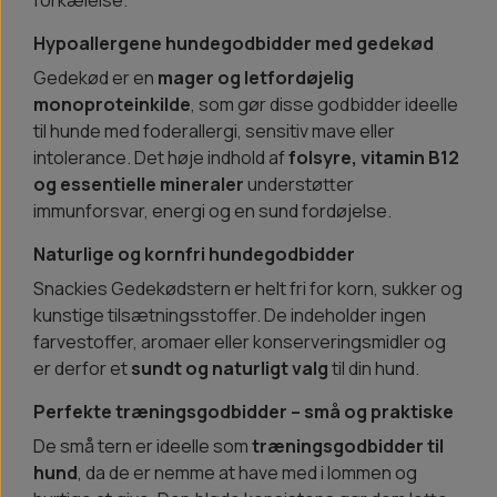
forkælelse.
Hypoallergene hundegodbidder med gedekød
Gedekød er en
mager og letfordøjelig
monoproteinkilde
, som gør disse godbidder ideelle
til hunde med foderallergi, sensitiv mave eller
intolerance. Det høje indhold af
folsyre, vitamin B12
og essentielle mineraler
understøtter
immunforsvar, energi og en sund fordøjelse.
Naturlige og kornfri hundegodbidder
Snackies Gedekødstern er helt fri for korn, sukker og
kunstige tilsætningsstoffer. De indeholder ingen
farvestoffer, aromaer eller konserveringsmidler og
er derfor et
sundt og naturligt valg
til din hund.
Perfekte træningsgodbidder – små og praktiske
De små tern er ideelle som
træningsgodbidder til
hund
, da de er nemme at have med i lommen og