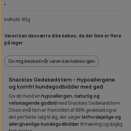
Indhold: 80g
Varen kan desværre ikke købes, da der ikke er flere
på lager
Giv mig besked når varen kan købes igen
Snackies Gedekødstern – Hypoallergene
og kornfri hundegodbidder med ged
Giv din hund en
hypoallergen, naturlig og
velsmagende godbid
med Snackies Gedekødstern.
Disse små tern er fremstillet af 88% gedekød og er
det perfekte valg til dig, der søger
letfordøjelige og
allergivenlige hundegodbidder
til træning og daglig