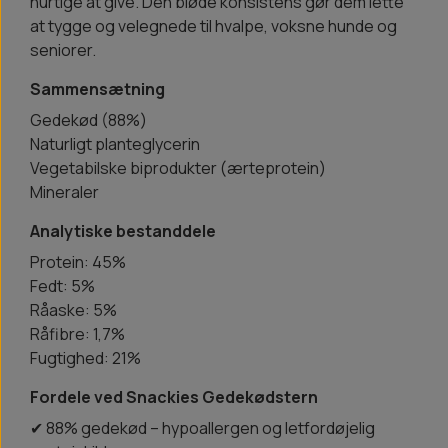
hurtige at give. Den bløde konsistens gør dem lette
at tygge og velegnede til hvalpe, voksne hunde og
seniorer.
Sammensætning
Gedekød (88%)
Naturligt planteglycerin
Vegetabilske biprodukter (ærteprotein)
Mineraler
Analytiske bestanddele
Protein: 45%
Fedt: 5%
Råaske: 5%
Råfibre: 1,7%
Fugtighed: 21%
Fordele ved Snackies Gedekødstern
✔ 88% gedekød – hypoallergen og letfordøjelig