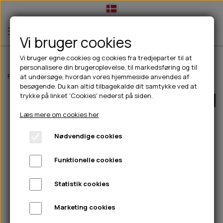
Vi bruger cookies
Vi bruger egne cookies og cookies fra tredjeparter til at
personalisere din brugeroplevelse, til markedsføring og til
TIL HUND
Forside
Til hunde
Godbidder & Snacks
Bløde godbidder/snacks
at undersøge, hvordan vores hjemmeside anvendes af
besøgende. Du kan altid tilbagekalde dit samtykke ved at
💧FODER- VANDSKÅLE
TIL HUNDEEJER
trykke på linket 'Cookies' nederst på siden.
UDSOLGT
SLIK- & SNUSEMÅTTER
🥩 HUNDEFODER
DRIKKEFLASKER/TERMOFLASKER
TIL KAT
Læs mere om cookies her
🦺 HALSBÅND, LINER & SELER
FODER- & VANDSKÅLE
BELCANDO
HØMHØM POSER & DISPENSER
TILBUD
Nødvendige cookies
🦴 GODBIDDER & SNACKS
GODBIDSTASKE
CARNILOVE
LØB/TRÆNING
NYHEDER
Funktionelle cookies
🍖 SMAGSVARIANTER
🎾 LEGETØJ
HALSBÅND
CHICOPEE
HUER OG VANTER
🦠 PLEJE & HYGIEJNE
ABONNEMENT
TYGGEBEN
BOLDE
SELER
EDEN
GRIS
PINEWOOD SALES
Statistik cookies
HUNDESHAMPOO & BALSAM
HUNDEFODER UDEN KORN
100% NATURLIG SNACK
🐕 HUNDETØJ
OKSE & KALV
BAMSER
LINER
PINEWOOD TØJ
Marketing cookies
TÆNDER, ØRE, ØJE, POTER & NÆSE
🐾 UDSTYR & KOMFORT
SVØMMEVESTE
REBLEGETØJ
STORKØB
ISEGRIM
LYGTER
HEST
REGNTØJ