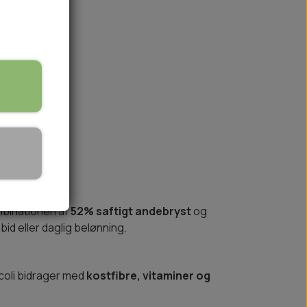
på lager
🏕️ TRÆNING & AKTIVITET
TRÆNING
AKTIVITETSLEGETØJ
binationen af
52% saftigt andebryst
og
id eller daglig belønning.
coli bidrager med
kostfibre, vitaminer og