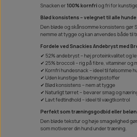
Snacken er
100% kornfri
og fri for kunstig
Blød konsistens – velegnet til alle hunde
Den bløde og skånsomme konsistens gør Sn
nemme at tygge og kan anvendes både til 
Fordele ved Snackies Andebryst med Br
✔ 52% andebryst – høj proteinkvalitet og le
✔ 25% broccoli – rig på fibre, vitaminer og 
✔ Kornfri hundesnack – ideel til følsomme 
✔ Uden kunstige tilsætningsstoffer
✔ Blød konsistens – nem at tygge
✔ Naturligt tørret – bevarer smag og nærin
✔ Lavt fedtindhold – ideel til vægtkontrol
Perfekt som træningsgodbid eller beløn
Den bløde tekstur og høje smagelighed gør 
som motiverer din hund under træning.