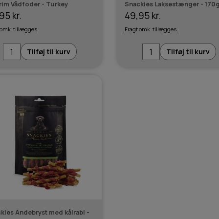
rim Vådfoder - Turkey
Snackies Laksestænger - 170
95 kr.
49,95 kr.
 omk. tillægges
Fragt omk. tillægges
Tilføj til kurv
Tilføj til kurv
kies Andebryst med kålrabi -