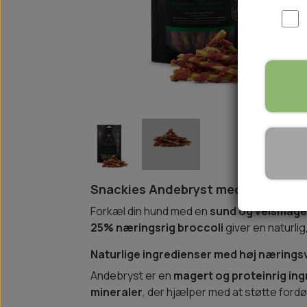
WOOLF ULTIMATE
TIL HJEMMET
WOLFSBLUT
STØVLER
WOLFBLUT VETLINE
VASK OG IMPRÆGNERING
KOSTTILSKUD
VÅDFODER TIL HUNDE
TOPPING TIL TØRFODER
🐕 HUNDETØJ
SVØMMEVESTE
SKO OG STRØMPER
Snackies Andebryst med Broccoli 
JAKKER TIL HUNDE
Forkæl din hund med en
sund og velsmag
25% næringsrig broccoli
giver en naturli
Naturlige ingredienser med høj nærings
Andebryst er en
magert og proteinrig in
mineraler
, der hjælper med at støtte ford