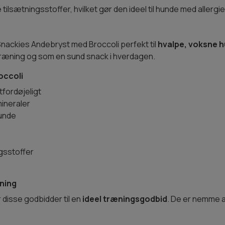
e tilsætningsstoffer, hvilket gør den ideel til hunde med allergi
ackies Andebryst med Broccoli perfekt til
hvalpe, voksne 
træning og som en sund snack i hverdagen.
occoli
tfordøjeligt
mineraler
hunde
gsstoffer
ning
disse godbidder til en
ideel træningsgodbid
. De er nemme a