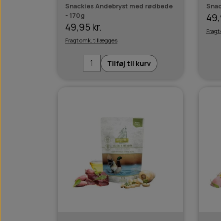
Snackies Andebryst med rødbede
Snac
- 170g
49,
49,95 kr.
Fragt
Fragt omk. tillægges
Tilføj til kurv