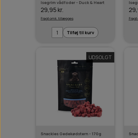
Isegrim vådfoder - Duck & Heart
Iseg
29,95 kr.
29,
Fragt omk. tillægges
Fragt
Tilføj til kurv
UDSOLGT
Snackies Gedekødstern - 170g
Snac