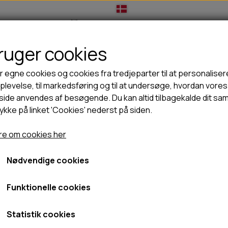
bruger cookies
IL HUNDEEJER
TIL KAT
TILBUD
NYHEDER
r egne cookies og cookies fra tredjeparter til at personaliser
levelse, til markedsføring og til at undersøge, hvordan vores
ide anvendes af besøgende. Du kan altid tilbagekalde dit sa
rykke på linket 'Cookies' nederst på siden.
🦺 HALSBÅND, LINER & SELER
🦴 GODBIDDER & SNACKS
dbidder til hunde
Snackies Andebryst med broccoli - 170g
GODBIDSTASKE
TYGGEBEN
Snackies Andebryst med b
e om cookies her
GT
HALSBÅND
100% NATURLIG SNACK
SELER
STORKØB
Nødvendige cookies
49,95 kr.
LINER
HORN & GEVIR
LYGTER
BLØDE GODBIDDER/SNACKS
Fragt omk. tillægges
Funktionelle cookies
TRANSPORT SELE
KORNFRI GODBIDDER TIL HUNDE
Varenummer: SNA2034
IS
Statistik cookies
PØLSER