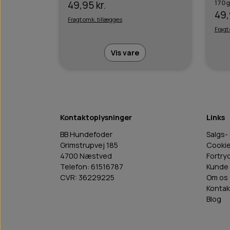
170
49,95 kr.
49,
Fragt omk. tillægges
Fragt
Vis vare
Kontaktoplysninger
Links
BB Hundefoder
Salgs-
Grimstrupvej 185
Cooki
4700 Næstved
Fortry
Telefon: 61516787
Kunde 
CVR: 36229225
Om os
Kontak
Blog