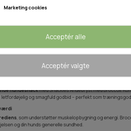
Indhold: 170g
Marketing cookies
Varen kan desværre ikke købes, da der ikke er flere 
Acceptér alle
Giv mig besked når varen kan købes igen
🐾 UDSTYR & KOMFORT
Acceptér valgte
TRANSPORT
SENGE OG TÆPPER
– Kornfri hundesnack med 52% and
HUNDEGÅRD/GITTER
ende hundesnack
med Snackies Andebryst med Broccoli. Kom
SOMMERTING
g, letfordøjelig og smagfuld godbid – perfekt som træningsgodb
værdi
grediens
, som understøtter muskelopbygning og energi. Broc
øjelsen og din hunds generelle sundhed.