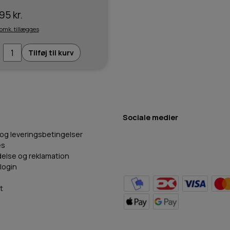
g
95 kr.
 omk. tillægges
Tilføj til kurv
Sociale medier
 og leveringsbetingelser
es
delse og reklamation
login
t