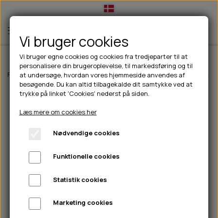
Vi bruger cookies
Vi bruger egne cookies og cookies fra tredjeparter til at
personalisere din brugeroplevelse, til markedsføring og til
TIL HUND
Forside
Til hunde
Godbidder & Snacks
100% Naturlig snack
Snac
at undersøge, hvordan vores hjemmeside anvendes af
besøgende. Du kan altid tilbagekalde dit samtykke ved at
💧FODER- VANDSKÅLE
TIL HUNDEEJER
trykke på linket 'Cookies' nederst på siden.
SLIK- & SNUSEMÅTTER
🥩 HUNDEFODER
DRIKKEFLASKER/TERMOFLASKER
TIL KAT
Læs mere om cookies her
🦺 HALSBÅND, LINER & SELER
FODER- & VANDSKÅLE
BELCANDO
HØMHØM POSER & DISPENSER
TILBUD
Nødvendige cookies
🦴 GODBIDDER & SNACKS
GODBIDSTASKE
CARNILOVE
LØB/TRÆNING
NYHEDER
Funktionelle cookies
🍖 SMAGSVARIANTER
🎾 LEGETØJ
HALSBÅND
CHICOPEE
HUER OG VANTER
🦠 PLEJE & HYGIEJNE
ABONNEMENT
TYGGEBEN
BOLDE
SELER
EDEN
GRIS
PINEWOOD SALES
Statistik cookies
HUNDESHAMPOO & BALSAM
HUNDEFODER UDEN KORN
100% NATURLIG SNACK
🐕 HUNDETØJ
OKSE & KALV
BAMSER
LINER
PINEWOOD TØJ
Marketing cookies
TÆNDER, ØRE, ØJE, POTER & NÆSE
🐾 UDSTYR & KOMFORT
SVØMMEVESTE
REBLEGETØJ
STORKØB
ISEGRIM
LYGTER
HEST
REGNTØJ