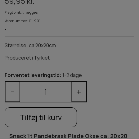
59,95 kr.
Fragt omk. tillægges
Varenummer: 01-991
Størrelse: ca 20x20cm
Produceret i Tyrkiet
Forventet leveringstid:
1-2 dage
−
+
Tilføj til kurv
Snack'it Pandebrask Plade Okse ca. 20x20