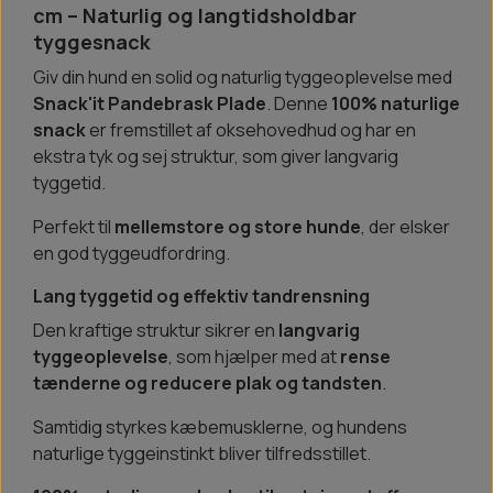
cm – Naturlig og langtidsholdbar
tyggesnack
Giv din hund en solid og naturlig tyggeoplevelse med
Snack'it Pandebrask Plade
. Denne
100% naturlige
snack
er fremstillet af oksehovedhud og har en
ekstra tyk og sej struktur, som giver langvarig
tyggetid.
Perfekt til
mellemstore og store hunde
, der elsker
en god tyggeudfordring.
Lang tyggetid og effektiv tandrensning
Den kraftige struktur sikrer en
langvarig
tyggeoplevelse
, som hjælper med at
rense
tænderne og reducere plak og tandsten
.
Samtidig styrkes kæbemusklerne, og hundens
naturlige tyggeinstinkt bliver tilfredsstillet.