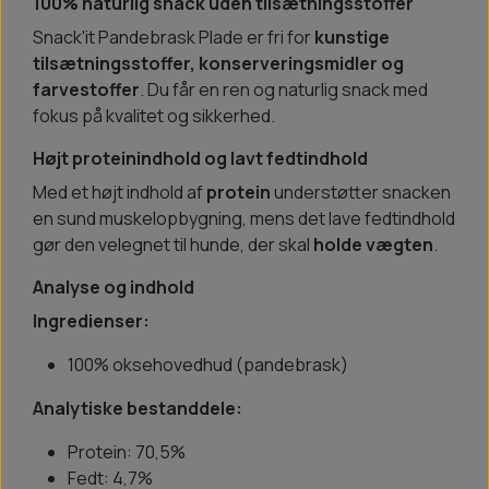
100% naturlig snack uden tilsætningsstoffer
Snack'it Pandebrask Plade er fri for
kunstige
tilsætningsstoffer, konserveringsmidler og
farvestoffer
. Du får en ren og naturlig snack med
fokus på kvalitet og sikkerhed.
Højt proteinindhold og lavt fedtindhold
Med et højt indhold af
protein
understøtter snacken
en sund muskelopbygning, mens det lave fedtindhold
gør den velegnet til hunde, der skal
holde vægten
.
Analyse og indhold
Ingredienser:
100% oksehovedhud (pandebrask)
Analytiske bestanddele:
Protein: 70,5%
Fedt: 4,7%