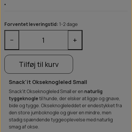
Forventet leveringstid:
1-2 dage
−
+
Tilføj til kurv
Snack'it Okseknogleled Small
Snack'it Okseknogleled Small er en
naturlig
tyggeknogle
til hunde, der elsker at ligge og gnave,
bide og tygge. Okseknogleleddet er endestykket fra
den store jumboknogle og giver en mindre, men
stadig spændende tyggeoplevelse med naturlig
smag af okse.