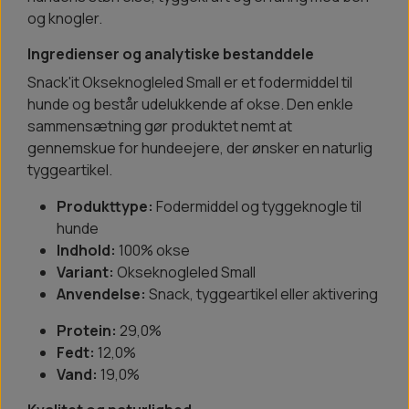
og knogler.
Ingredienser og analytiske bestanddele
Snack'it Okseknogleled Small er et fodermiddel til
hunde og består udelukkende af okse. Den enkle
sammensætning gør produktet nemt at
gennemskue for hundeejere, der ønsker en naturlig
tyggeartikel.
Produkttype:
Fodermiddel og tyggeknogle til
hunde
Indhold:
100% okse
Variant:
Okseknogleled Small
Anvendelse:
Snack, tyggeartikel eller aktivering
Protein:
29,0%
Fedt:
12,0%
Vand:
19,0%