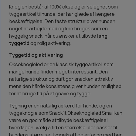
Knoglen består af 100% okse og er velegnet som
tyggeartikel til hunde, der har glæde af længere
beskæftigelse. Den faste struktur giver hunden
noget at arbejde med og kan bruges som en
hyggelig snack, når du ønsker at tilbyde
lang
tyggetid
og rolig aktivering.
Tyggetid og aktivering
Okseknogleled er en klassisk tyggeartikel, som
mange hunde finder meget interessant. Den
naturlige struktur og duft gør snacken attraktiv,
mens den hårde konsistens giver hunden mulighed
for at bruge tid på at gnave og tygge.
Tygning er en naturlig adfærd for hunde, og en
tyggeknogle som Snack'it Okseknogleled Small kan
være en god måde at tilbyde beskæftigelse i
hverdagen. Vælg altid en størrelse, der passer til
hundens størrelse, tyggekraft og erfaring med ben