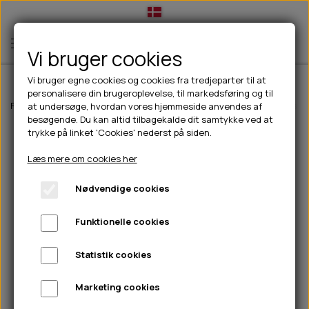
Vi bruger cookies
Vi bruger egne cookies og cookies fra tredjeparter til at
personalisere din brugeroplevelse, til markedsføring og til
TIL HUND
Forside
Til hunde
Godbidder & Snacks
Tyggeben
Snack'it Oksek
at undersøge, hvordan vores hjemmeside anvendes af
besøgende. Du kan altid tilbagekalde dit samtykke ved at
💧FODER- VANDSKÅLE
TIL HUNDEEJER
trykke på linket 'Cookies' nederst på siden.
SLIK- & SNUSEMÅTTER
🥩 HUNDEFODER
DRIKKEFLASKER/TERMOFLASKER
TIL KAT
Læs mere om cookies her
🦺 HALSBÅND, LINER & SELER
FODER- & VANDSKÅLE
BELCANDO
HØMHØM POSER & DISPENSER
TILBUD
Nødvendige cookies
🦴 GODBIDDER & SNACKS
GODBIDSTASKE
CARNILOVE
LØB/TRÆNING
NYHEDER
Funktionelle cookies
🍖 SMAGSVARIANTER
🎾 LEGETØJ
HALSBÅND
CHICOPEE
HUER OG VANTER
🦠 PLEJE & HYGIEJNE
ABONNEMENT
TYGGEBEN
BOLDE
SELER
EDEN
GRIS
PINEWOOD SALES
Statistik cookies
HUNDESHAMPOO & BALSAM
HUNDEFODER UDEN KORN
100% NATURLIG SNACK
🐕 HUNDETØJ
OKSE & KALV
BAMSER
LINER
PINEWOOD TØJ
Marketing cookies
TÆNDER, ØRE, ØJE, POTER & NÆSE
🐾 UDSTYR & KOMFORT
SVØMMEVESTE
REBLEGETØJ
STORKØB
ISEGRIM
LYGTER
HEST
REGNTØJ