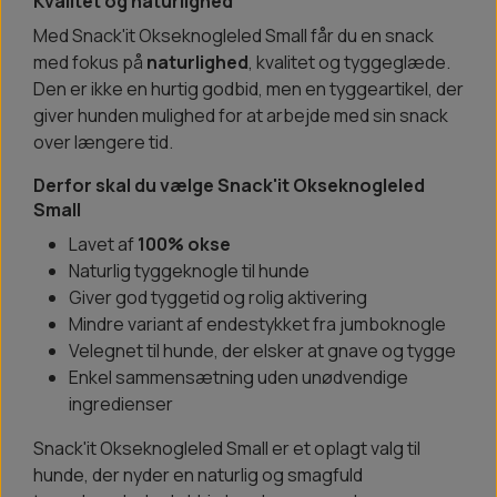
Kvalitet og naturlighed
Med Snack'it Okseknogleled Small får du en snack
med fokus på
naturlighed
, kvalitet og tyggeglæde.
Den er ikke en hurtig godbid, men en tyggeartikel, der
giver hunden mulighed for at arbejde med sin snack
over længere tid.
Derfor skal du vælge Snack'it Okseknogleled
Small
Lavet af
100% okse
Naturlig tyggeknogle til hunde
Giver god tyggetid og rolig aktivering
Mindre variant af endestykket fra jumboknogle
Velegnet til hunde, der elsker at gnave og tygge
Enkel sammensætning uden unødvendige
ingredienser
Snack'it Okseknogleled Small er et oplagt valg til
hunde, der nyder en naturlig og smagfuld