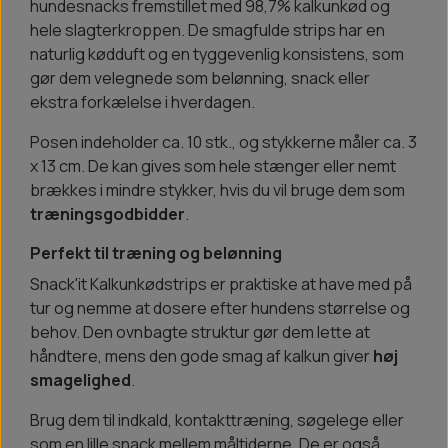
hundesnacks fremstillet med 98,7% kalkunkød og
hele slagterkroppen. De smagfulde strips har en
naturlig kødduft og en tyggevenlig konsistens, som
gør dem velegnede som belønning, snack eller
ekstra forkælelse i hverdagen.
Posen indeholder ca. 10 stk., og stykkerne måler ca. 3
x 13 cm. De kan gives som hele stænger eller nemt
brækkes i mindre stykker, hvis du vil bruge dem som
træningsgodbidder
.
Perfekt til træning og belønning
Snack'it Kalkunkødstrips er praktiske at have med på
tur og nemme at dosere efter hundens størrelse og
behov. Den ovnbagte struktur gør dem lette at
håndtere, mens den gode smag af kalkun giver
høj
smagelighed
.
Brug dem til indkald, kontakttræning, søgelege eller
som en lille snack mellem måltiderne. De er også