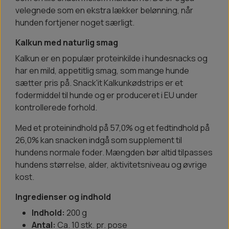
velegnede som en ekstra lækker belønning, når
hunden fortjener noget særligt.
Kalkun med naturlig smag
Kalkun er en populær proteinkilde i hundesnacks og
har en mild, appetitlig smag, som mange hunde
sætter pris på. Snack'it Kalkunkødstrips er et
fodermiddel til hunde og er produceret i EU under
kontrollerede forhold.
Med et proteinindhold på 57,0% og et fedtindhold på
26,0% kan snacken indgå som supplement til
hundens normale foder. Mængden bør altid tilpasses
hundens størrelse, alder, aktivitetsniveau og øvrige
kost.
Ingredienser og indhold
Indhold:
200 g
Antal:
Ca. 10 stk. pr. pose