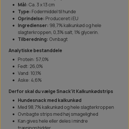
Mål:
Ca. 3 x 13 cm
Type:
Fodermiddel til hunde
Oprindelse:
Produceret i EU
Ingredienser:
98,7% kalkunkød og hele
slagterkroppen, 0,3% salt, 1% glycerin.
Tilberedning:
Ovnbagt
Analytiske bestanddele
Protein: 57,0%
Fedt: 26,0%
Vand: 10,1%
Aske: 4,6%
Derfor skal du vælge Snack'it Kalkunkødstrips
Hundesnack med kalkunkød
Med 98,7% kalkunkød og hele slagterkroppen
Ovnbagte strips med høj smagelighed
Kan gives hele eller deles i mindre
træningsbidder