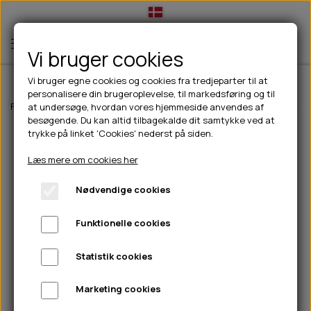
Vi bruger cookies
Vi bruger egne cookies og cookies fra tredjeparter til at
personalisere din brugeroplevelse, til markedsføring og til
TIL HUND
Forside
Til hunde
Godbidder & Snacks
Kornfri godbidder til hunde
at undersøge, hvordan vores hjemmeside anvendes af
besøgende. Du kan altid tilbagekalde dit samtykke ved at
💧FODER- VANDSKÅLE
TIL HUNDEEJER
trykke på linket 'Cookies' nederst på siden.
SLIK- & SNUSEMÅTTER
🥩 HUNDEFODER
DRIKKEFLASKER/TERMOFLASKER
TIL KAT
Læs mere om cookies her
🦺 HALSBÅND, LINER & SELER
FODER- & VANDSKÅLE
BELCANDO
HØMHØM POSER & DISPENSER
TILBUD
Nødvendige cookies
🦴 GODBIDDER & SNACKS
GODBIDSTASKE
CARNILOVE
LØB/TRÆNING
NYHEDER
Funktionelle cookies
🍖 SMAGSVARIANTER
🎾 LEGETØJ
HALSBÅND
CHICOPEE
HUER OG VANTER
🦠 PLEJE & HYGIEJNE
ABONNEMENT
TYGGEBEN
BOLDE
SELER
EDEN
GRIS
PINEWOOD SALES
Statistik cookies
HUNDESHAMPOO & BALSAM
HUNDEFODER UDEN KORN
100% NATURLIG SNACK
🐕 HUNDETØJ
OKSE & KALV
BAMSER
LINER
PINEWOOD TØJ
Marketing cookies
TÆNDER, ØRE, ØJE, POTER & NÆSE
🐾 UDSTYR & KOMFORT
SVØMMEVESTE
REBLEGETØJ
STORKØB
ISEGRIM
LYGTER
HEST
REGNTØJ