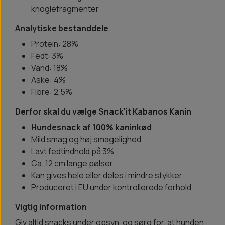
knoglefragmenter
Analytiske bestanddele
Protein: 28%
Fedt: 3%
Vand: 18%
Aske: 4%
Fibre: 2,5%
Derfor skal du vælge Snack'it Kabanos Kanin
Hundesnack af 100% kaninkød
Mild smag og høj smagelighed
Lavt fedtindhold på 3%
Ca. 12 cm lange pølser
Kan gives hele eller deles i mindre stykker
Produceret i EU under kontrollerede forhold
Vigtig information
Giv altid snacks under opsyn, og sørg for, at hunden