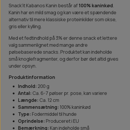
Snack'it Kabanos Kanin består af
100% kaninkød
.
Kanin har en mild smag og kan være et spændende
alternativ til mere klassiske proteinkilder som okse,
gris eller kylling.
Med et fedtindhold på 3% er denne snack et lettere
valg sammenlignet med mange andre
pølsebaserede snacks. Produktet kan indeholde
små knoglefragmenter, og derfor bør det altid gives
under opsyn.
Produktinformation
Indhold:
200 g
Antal:
Ca. 6-7 pølser pr. pose, kan variere
Længde:
Ca. 12 cm
Sammensætning:
100% kaninkød
Type:
Fodermiddel til hunde
Oprindelse:
Produceret i EU
Bemærkning:
Kan indeholde små