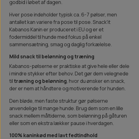
godbid i løbet af dagen.
Hver pose indeholder typisk ca. 6-7 pølser, men
antallet kan variere fra pose til pose. Snack'it
Kabanos Kanin er produceret i EU og er et
fodermiddel til hunde med fokus på enkel
sammensætning, smag og daglig forkælelse.
Mild snack til belønning og træning
Kabanos-pølserne er praktiske at give hele eller dele
i mindre stykker efter behov. Det gør dem velegnede
til
træning og belønning
, hvor du ønsker en snack,
der er nem at håndtere og motiverende for hunden.
Den bløde, men faste struktur gør pølserne
anvendelige til mange hunde. Brug dem som en lille
snack mellem måltiderne, som belønning på gåturen
eller som en ekstra lækker pause i hverdagen.
100% kaninkød med lavt fedtindhold