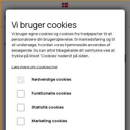
Vi bruger cookies
Vi bruger egne cookies og cookies fra tredjeparter til at
personalisere din brugeroplevelse, til markedsføring og til
TIL HUND
Forside
Til hunde
Godbidder & Snacks
Pølser
Snack'it Kabanos 
at undersøge, hvordan vores hjemmeside anvendes af
besøgende. Du kan altid tilbagekalde dit samtykke ved at
💧FODER- VANDSKÅLE
TIL HUNDEEJER
trykke på linket 'Cookies' nederst på siden.
UDSOLGT
SLIK- & SNUSEMÅTTER
🥩 HUNDEFODER
DRIKKEFLASKER/TERMOFLASKER
TIL KAT
Læs mere om cookies her
🦺 HALSBÅND, LINER & SELER
FODER- & VANDSKÅLE
BELCANDO
HØMHØM POSER & DISPENSER
TILBUD
Nødvendige cookies
🦴 GODBIDDER & SNACKS
GODBIDSTASKE
CARNILOVE
LØB/TRÆNING
NYHEDER
Funktionelle cookies
🍖 SMAGSVARIANTER
🎾 LEGETØJ
HALSBÅND
CHICOPEE
HUER OG VANTER
🦠 PLEJE & HYGIEJNE
ABONNEMENT
TYGGEBEN
BOLDE
SELER
EDEN
GRIS
PINEWOOD SALES
Statistik cookies
HUNDESHAMPOO & BALSAM
HUNDEFODER UDEN KORN
100% NATURLIG SNACK
🐕 HUNDETØJ
OKSE & KALV
BAMSER
LINER
PINEWOOD TØJ
Marketing cookies
TÆNDER, ØRE, ØJE, POTER & NÆSE
🐾 UDSTYR & KOMFORT
SVØMMEVESTE
REBLEGETØJ
STORKØB
ISEGRIM
LYGTER
HEST
REGNTØJ