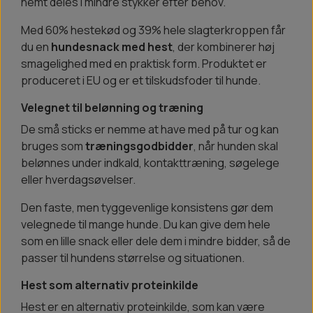
nemt deles i mindre stykker efter behov.
Med 60% hestekød og 39% hele slagterkroppen får
du en
hundesnack med hest
, der kombinerer høj
smagelighed med en praktisk form. Produktet er
produceret i EU og er et tilskudsfoder til hunde.
Velegnet til belønning og træning
De små sticks er nemme at have med på tur og kan
bruges som
træningsgodbidder
, når hunden skal
belønnes under indkald, kontakttræning, søgelege
eller hverdagsøvelser.
Den faste, men tyggevenlige konsistens gør dem
velegnede til mange hunde. Du kan give dem hele
som en lille snack eller dele dem i mindre bidder, så de
passer til hundens størrelse og situationen.
Hest som alternativ proteinkilde
Hest er en alternativ proteinkilde, som kan være