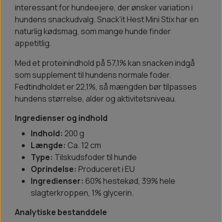
interessant for hundeejere, der ønsker variation i
hundens snackudvalg. Snack'it Hest Mini Stix har en
naturlig kødsmag, som mange hunde finder
appetitlig.
Med et proteinindhold på 57,1% kan snacken indgå
som supplement til hundens normale foder.
Fedtindholdet er 22,1%, så mængden bør tilpasses
hundens størrelse, alder og aktivitetsniveau.
Ingredienser og indhold
Indhold:
200 g
Længde:
Ca. 12 cm
Type:
Tilskudsfoder til hunde
Oprindelse:
Produceret i EU
Ingredienser:
60% hestekød, 39% hele
slagterkroppen, 1% glycerin.
Analytiske bestanddele