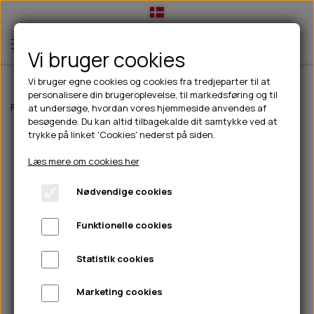
Vi bruger cookies
Vi bruger egne cookies og cookies fra tredjeparter til at
personalisere din brugeroplevelse, til markedsføring og til
TIL HUND
Forside
Til hunde
Godbidder & Snacks
Kornfri godbidder til hunde
at undersøge, hvordan vores hjemmeside anvendes af
besøgende. Du kan altid tilbagekalde dit samtykke ved at
💧FODER- VANDSKÅLE
TIL HUNDEEJER
trykke på linket 'Cookies' nederst på siden.
SLIK- & SNUSEMÅTTER
🥩 HUNDEFODER
DRIKKEFLASKER/TERMOFLASKER
TIL KAT
Læs mere om cookies her
🦺 HALSBÅND, LINER & SELER
FODER- & VANDSKÅLE
BELCANDO
HØMHØM POSER & DISPENSER
TILBUD
Nødvendige cookies
🦴 GODBIDDER & SNACKS
GODBIDSTASKE
CARNILOVE
LØB/TRÆNING
NYHEDER
Funktionelle cookies
🍖 SMAGSVARIANTER
🎾 LEGETØJ
HALSBÅND
CHICOPEE
HUER OG VANTER
🦠 PLEJE & HYGIEJNE
ABONNEMENT
TYGGEBEN
BOLDE
SELER
EDEN
GRIS
PINEWOOD SALES
Statistik cookies
HUNDESHAMPOO & BALSAM
HUNDEFODER UDEN KORN
100% NATURLIG SNACK
🐕 HUNDETØJ
OKSE & KALV
BAMSER
LINER
PINEWOOD TØJ
Marketing cookies
TÆNDER, ØRE, ØJE, POTER & NÆSE
🐾 UDSTYR & KOMFORT
SVØMMEVESTE
REBLEGETØJ
STORKØB
ISEGRIM
LYGTER
HEST
REGNTØJ