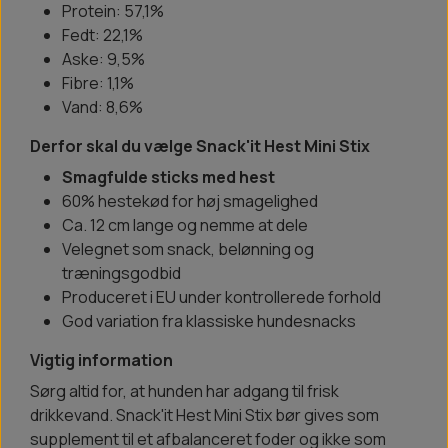
Protein: 57,1%
Fedt: 22,1%
Aske: 9,5%
Fibre: 1,1%
Vand: 8,6%
Derfor skal du vælge Snack'it Hest Mini Stix
Smagfulde sticks med hest
60% hestekød for høj smagelighed
Ca. 12 cm lange og nemme at dele
Velegnet som snack, belønning og
træningsgodbid
Produceret i EU under kontrollerede forhold
God variation fra klassiske hundesnacks
Vigtig information
Sørg altid for, at hunden har adgang til frisk
drikkevand. Snack'it Hest Mini Stix bør gives som
supplement til et afbalanceret foder og ikke som