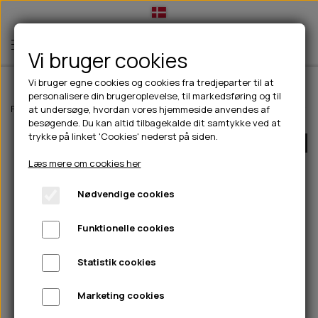
Vi bruger cookies
Vi bruger egne cookies og cookies fra tredjeparter til at
personalisere din brugeroplevelse, til markedsføring og til
TIL HUND
Forside
Til hunde
Godbidder & Snacks
100% Naturlig snack
Snac
at undersøge, hvordan vores hjemmeside anvendes af
besøgende. Du kan altid tilbagekalde dit samtykke ved at
💧FODER- VANDSKÅLE
TIL HUNDEEJER
trykke på linket 'Cookies' nederst på siden.
UDSOLGT
SLIK- & SNUSEMÅTTER
🥩 HUNDEFODER
DRIKKEFLASKER/TERMOFLASKER
TIL KAT
Læs mere om cookies her
🦺 HALSBÅND, LINER & SELER
FODER- & VANDSKÅLE
BELCANDO
HØMHØM POSER & DISPENSER
TILBUD
Nødvendige cookies
🦴 GODBIDDER & SNACKS
GODBIDSTASKE
CARNILOVE
LØB/TRÆNING
NYHEDER
Funktionelle cookies
🍖 SMAGSVARIANTER
🎾 LEGETØJ
HALSBÅND
CHICOPEE
HUER OG VANTER
🦠 PLEJE & HYGIEJNE
ABONNEMENT
TYGGEBEN
BOLDE
SELER
EDEN
GRIS
PINEWOOD SALES
Statistik cookies
HUNDESHAMPOO & BALSAM
HUNDEFODER UDEN KORN
100% NATURLIG SNACK
🐕 HUNDETØJ
OKSE & KALV
BAMSER
LINER
PINEWOOD TØJ
Marketing cookies
TÆNDER, ØRE, ØJE, POTER & NÆSE
🐾 UDSTYR & KOMFORT
SVØMMEVESTE
REBLEGETØJ
STORKØB
ISEGRIM
LYGTER
HEST
REGNTØJ