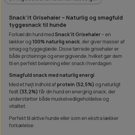
Snack'it Grisehaler – Naturlig og smagfuld
tyggesnack til hunde
Forkæl din hund med
Snack'it Grisehaler
– en
lækker og
100% naturlig snack
, der giver masser af
smag og tyggeglæde. Disse tørrede grisehaler er
både proteinrige og energigivende, hvilket gør dem
til en perfekt belønning eller snack i hverdagen.
Smagfuld snack med naturlig energi
Med et højt indhold af
protein (52,5%)
og naturligt
fedt
(33,2%)
får din hund en energirig snack, der
understøtter både muskelvedligeholdelse og
vitalitet.
Perfekt til aktive hunde eller som en ekstra lækker
forkælelse.