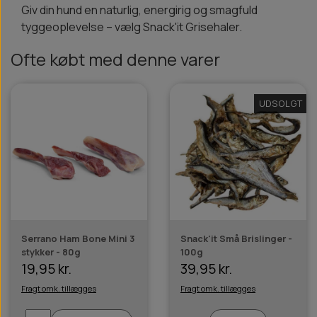
Giv din hund en naturlig, energirig og smagfuld
tyggeoplevelse – vælg Snack'it Grisehaler.
Ofte købt med denne varer
UDSOLGT
Serrano Ham Bone Mini 3
Snack'it Små Brislinger -
stykker - 80g
100g
19,95 kr.
39,95 kr.
Fragt omk. tillægges
Fragt omk. tillægges