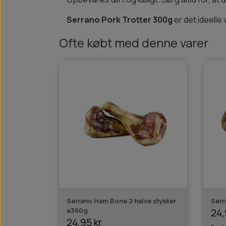
Serrano Pork Trotter 300g
er det ideelle 
Ofte købt med denne varer
Serrano Ham Bone 2 halve stykker
Serr
e360g
24,
24,95 kr.