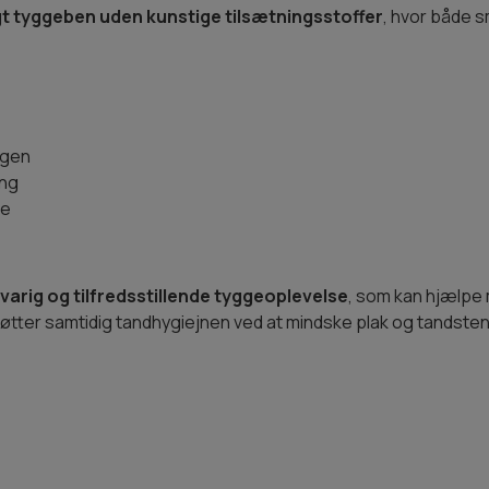
gt tyggeben uden kunstige tilsætningsstoffer
, hvor både s
lagen
ing
de
varig og tilfredsstillende tyggeoplevelse
, som kan hjælpe
tøtter samtidig tandhygiejnen ved at mindske plak og tandsten