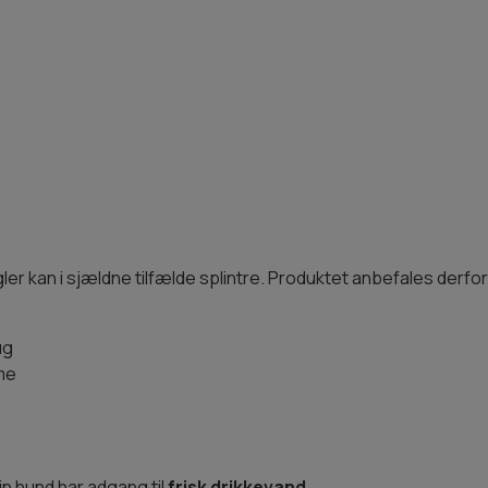
gler kan i sjældne tilfælde splintre. Produktet anbefales derf
ug
me
din hund har adgang til
frisk drikkevand
.