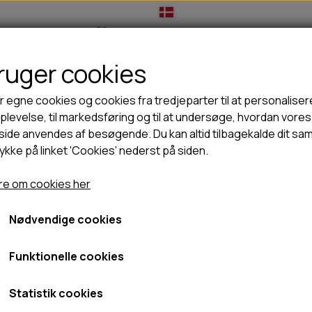
bruger cookies
IL HUNDEEJER
TIL KAT
TILBUD
NYHEDER
r egne cookies og cookies fra tredjeparter til at personaliser
levelse, til markedsføring og til at undersøge, hvordan vores
ide anvendes af besøgende. Du kan altid tilbagekalde dit sa
rykke på linket 'Cookies' nederst på siden.
🦺 HALSBÅND, LINER & SELER
🦴 GODBIDDER & SNACKS
Serrano Pork Trotter 300g
GODBIDSTASKE
TYGGEBEN
Serrano Pork Trotter 300g
e om cookies her
HALSBÅND
100% NATURLIG SNACK
SELER
STORKØB
Nødvendige cookies
19,95 kr.
LINER
HORN & GEVIR
LYGTER
BLØDE GODBIDDER/SNACKS
Fragt omk. tillægges
Funktionelle cookies
TRANSPORT SELE
KORNFRI GODBIDDER TIL HUNDE
Varenummer: ME68023-10
IS
Statistik cookies
PØLSER