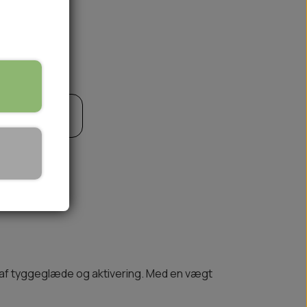
til kurv
🏕️ TRÆNING & AKTIVITET
TRÆNING
AKTIVITETSLEGETØJ
r af tyggeglæde og aktivering. Med en vægt