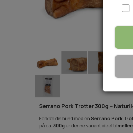
WOOLF ULTIMATE
TIL HJEMMET
WOLFSBLUT
STØVLER
WOLFBLUT VETLINE
VASK OG IMPRÆGNERING
KOSTTILSKUD
VÅDFODER TIL HUNDE
TOPPING TIL TØRFODER
🐕 HUNDETØJ
SVØMMEVESTE
SKO OG STRØMPER
JAKKER TIL HUNDE
Serrano Pork Trotter 300g – Naturl
Forkæl din hund med en
Serrano Pork Tro
på ca.
300g
er denne variant ideel til
mellem