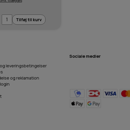
 omk. tillægges
Tilføj til kurv
Sociale medier
 og leveringsbetingelser
es
delse og reklamation
login
t