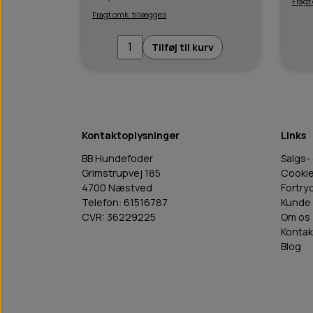
Fragt
Fragt omk. tillægges
Tilføj til kurv
Kontaktoplysninger
Links
BB Hundefoder
Salgs-
Grimstrupvej 185
Cooki
4700 Næstved
Fortry
Telefon: 61516787
Kunde 
CVR: 36229225
Om os
Kontak
Blog