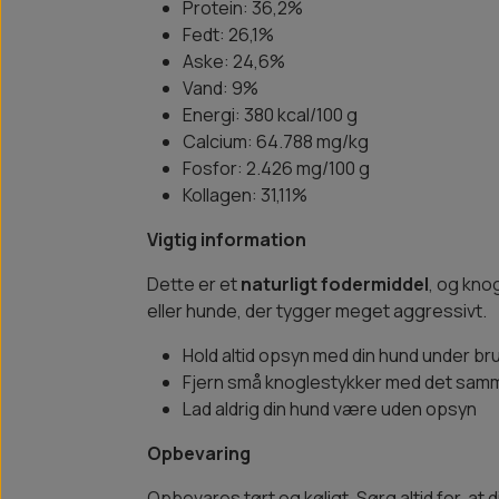
Protein: 36,2%
Fedt: 26,1%
Aske: 24,6%
Vand: 9%
Energi: 380 kcal/100 g
Calcium: 64.788 mg/kg
Fosfor: 2.426 mg/100 g
Kollagen: 31,11%
Vigtig information
Dette er et
naturligt fodermiddel
, og kno
eller hunde, der tygger meget aggressivt.
Hold altid opsyn med din hund under br
Fjern små knoglestykker med det sam
Lad aldrig din hund være uden opsyn
Opbevaring
Opbevares tørt og køligt. Sørg altid for, at 