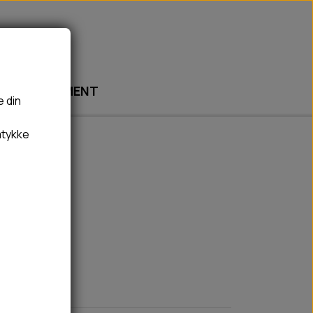
ABONNEMENT
e din
mtykke
🎾 LEGETØJ
🦠 PLEJE & HYGIEJNE
BOLDE
HUNDESHAMPOO & BALSAM
BAMSER
TÆNDER, ØRE, ØJE, POTER & NÆSE
REBLEGETØJ
HØMHØM POSER & DISPENSER
HVALPE LEGETØJ
FLÅTER & LOPPER
BANDAGE
GROOMING
RENGØRING