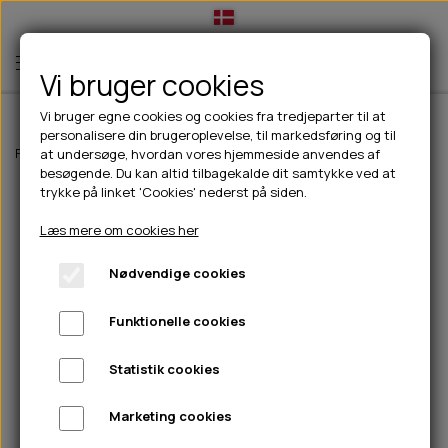
Vi bruger cookies
Vi bruger egne cookies og cookies fra tredjeparter til at
personalisere din brugeroplevelse, til markedsføring og til
TIL HUND
Forside
Til hunde
Godbidder & Snacks
Tyggeben
Serrano Ham Bo
at undersøge, hvordan vores hjemmeside anvendes af
besøgende. Du kan altid tilbagekalde dit samtykke ved at
💧FODER- VANDSKÅLE
TIL HUNDEEJER
trykke på linket 'Cookies' nederst på siden.
SLIK- & SNUSEMÅTTER
🥩 HUNDEFODER
DRIKKEFLASKER/TERMOFLASKER
TIL KAT
Læs mere om cookies her
🦺 HALSBÅND, LINER & SELER
FODER- & VANDSKÅLE
BELCANDO
HØMHØM POSER & DISPENSER
TILBUD
Nødvendige cookies
🦴 GODBIDDER & SNACKS
GODBIDSTASKE
CARNILOVE
LØB/TRÆNING
NYHEDER
Funktionelle cookies
🍖 SMAGSVARIANTER
🎾 LEGETØJ
HALSBÅND
CHICOPEE
HUER OG VANTER
🦠 PLEJE & HYGIEJNE
ABONNEMENT
TYGGEBEN
BOLDE
SELER
EDEN
GRIS
PINEWOOD SALES
Statistik cookies
HUNDESHAMPOO & BALSAM
HUNDEFODER UDEN KORN
100% NATURLIG SNACK
🐕 HUNDETØJ
OKSE & KALV
BAMSER
LINER
PINEWOOD TØJ
Marketing cookies
TÆNDER, ØRE, ØJE, POTER & NÆSE
🐾 UDSTYR & KOMFORT
SVØMMEVESTE
REBLEGETØJ
STORKØB
ISEGRIM
LYGTER
HEST
REGNTØJ