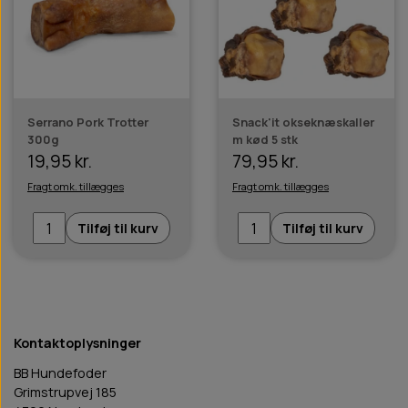
Serrano Pork Trotter
Snack'it okseknæskaller
300g
m kød 5 stk
19,95 kr.
79,95 kr.
Fragt omk. tillægges
Fragt omk. tillægges
Tilføj til kurv
Tilføj til kurv
Kontaktoplysninger
BB Hundefoder
Grimstrupvej 185