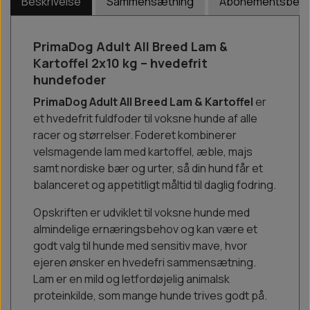
Beskrivelse
Sammensætning
Abonementsbetin
PrimaDog Adult All Breed Lam &
Kartoffel 2x10 kg – hvedefrit
hundefoder
PrimaDog Adult All Breed Lam & Kartoffel
er
et hvedefrit fuldfoder til voksne hunde af alle
racer og størrelser. Foderet kombinerer
velsmagende lam med kartoffel, æble, majs
samt nordiske bær og urter, så din hund får et
balanceret og appetitligt måltid til daglig fodring.
Opskriften er udviklet til voksne hunde med
almindelige ernæringsbehov og kan være et
godt valg til hunde med sensitiv mave, hvor
ejeren ønsker en hvedefri sammensætning.
Lam er en mild og letfordøjelig animalsk
proteinkilde, som mange hunde trives godt på.