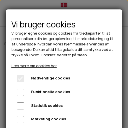
Vi bruger cookies
Vi bruger egne cookies og cookies fra tredjeparter til at
personalisere din brugeroplevelse, til markedsføring og til
TIL HUND
Forside
Abonnement på hundefoder
2x10kg. PrimaDog adult all b
at undersøge, hvordan vores hjemmeside anvendes af
besøgende. Du kan altid tilbagekalde dit samtykke ved at
💧FODER- VANDSKÅLE
TIL HUNDEEJER
trykke på linket 'Cookies' nederst på siden.
SLIK- & SNUSEMÅTTER
🥩 HUNDEFODER
DRIKKEFLASKER/TERMOFLASKER
TIL KAT
Læs mere om cookies her
🦺 HALSBÅND, LINER & SELER
FODER- & VANDSKÅLE
BELCANDO
HØMHØM POSER & DISPENSER
TILBUD
Nødvendige cookies
🦴 GODBIDDER & SNACKS
GODBIDSTASKE
CARNILOVE
LØB/TRÆNING
NYHEDER
Funktionelle cookies
🍖 SMAGSVARIANTER
🎾 LEGETØJ
HALSBÅND
CHICOPEE
HUER OG VANTER
🦠 PLEJE & HYGIEJNE
ABONNEMENT
TYGGEBEN
BOLDE
SELER
EDEN
GRIS
PINEWOOD SALES
Statistik cookies
HUNDESHAMPOO & BALSAM
HUNDEFODER UDEN KORN
100% NATURLIG SNACK
🐕 HUNDETØJ
OKSE & KALV
BAMSER
LINER
PINEWOOD TØJ
Marketing cookies
TÆNDER, ØRE, ØJE, POTER & NÆSE
🐾 UDSTYR & KOMFORT
SVØMMEVESTE
REBLEGETØJ
STORKØB
ISEGRIM
LYGTER
HEST
REGNTØJ