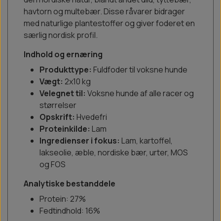
havtorn og multebær. Disse råvarer bidrager
med naturlige plantestoffer og giver foderet en
særlig nordisk profil.
Indhold og ernæring
Produkttype:
Fuldfoder til voksne hunde
Vægt:
2x10 kg
Velegnet til:
Voksne hunde af alle racer og
størrelser
Opskrift:
Hvedefri
Proteinkilde:
Lam
Ingredienser i fokus:
Lam, kartoffel,
lakseolie, æble, nordiske bær, urter, MOS
og FOS
Analytiske bestanddele
Protein: 27%
Fedtindhold: 16%