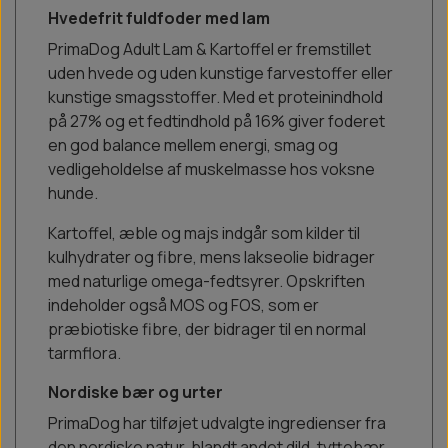
Hvedefrit fuldfoder med lam
PrimaDog Adult Lam & Kartoffel er fremstillet
uden hvede og uden kunstige farvestoffer eller
kunstige smagsstoffer. Med et proteinindhold
på 27% og et fedtindhold på 16% giver foderet
en god balance mellem energi, smag og
vedligeholdelse af muskelmasse hos voksne
hunde.
Kartoffel, æble og majs indgår som kilder til
kulhydrater og fibre, mens lakseolie bidrager
med naturlige omega-fedtsyrer. Opskriften
indeholder også MOS og FOS, som er
præbiotiske fibre, der bidrager til en normal
tarmflora.
Nordiske bær og urter
PrimaDog har tilføjet udvalgte ingredienser fra
den nordiske natur, blandt andet dild, tyttebær,