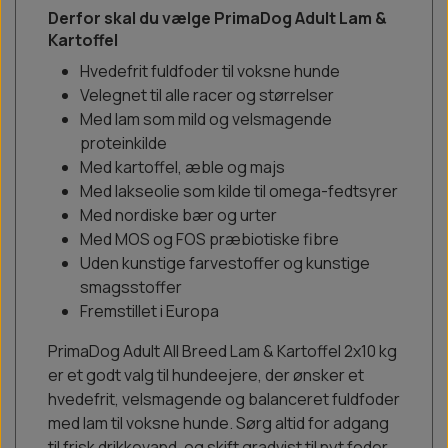
Derfor skal du vælge PrimaDog Adult Lam &
Kartoffel
Hvedefrit fuldfoder til voksne hunde
Velegnet til alle racer og størrelser
Med lam som mild og velsmagende
proteinkilde
Med kartoffel, æble og majs
Med lakseolie som kilde til omega-fedtsyrer
Med nordiske bær og urter
Med MOS og FOS præbiotiske fibre
Uden kunstige farvestoffer og kunstige
smagsstoffer
Fremstillet i Europa
PrimaDog Adult All Breed Lam & Kartoffel 2x10 kg
er et godt valg til hundeejere, der ønsker et
hvedefrit, velsmagende og balanceret fuldfoder
med lam til voksne hunde. Sørg altid for adgang
til frisk drikkevand, og skift gradvist til nyt foder