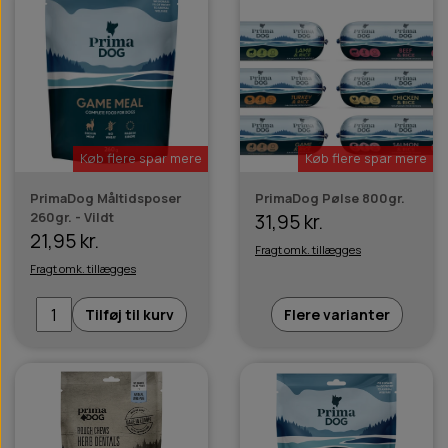
Køb flere spar mere
Køb flere spar mere
PrimaDog Måltidsposer
PrimaDog Pølse 800gr.
260gr. - Vildt
31,95 kr.
21,95 kr.
Fragt omk. tillægges
Fragt omk. tillægges
Tilføj til kurv
Flere varianter