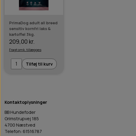
PrimaDog adult all breed
sensitiv kornfri laks &
kartoffel 3kg.
209,00 kr.
Fragt omk. tillægges
Tilføj til kurv
Kontaktoplysninger
BB Hundefoder
Grimstrupvej 185
4700 Næstved
Telefon: 61516787