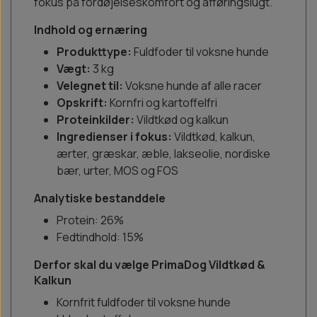
fokus på fordøjelseskomfort og afføringslugt.
Indhold og ernæring
Produkttype:
Fuldfoder til voksne hunde
Vægt:
3 kg
Velegnet til:
Voksne hunde af alle racer
Opskrift:
Kornfri og kartoffelfri
Proteinkilder:
Vildtkød og kalkun
Ingredienser i fokus:
Vildtkød, kalkun,
ærter, græskar, æble, lakseolie, nordiske
bær, urter, MOS og FOS
Analytiske bestanddele
Protein: 26%
Fedtindhold: 15%
Derfor skal du vælge PrimaDog Vildtkød &
Kalkun
Kornfrit fuldfoder til voksne hunde