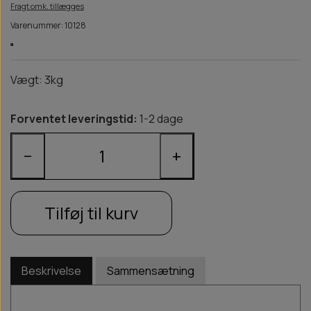
Fragt omk. tillægges
Varenummer: 10128
Vægt: 3kg
Forventet leveringstid:
1-2 dage
−
+
Tilføj til kurv
Beskrivelse
Sammensætning