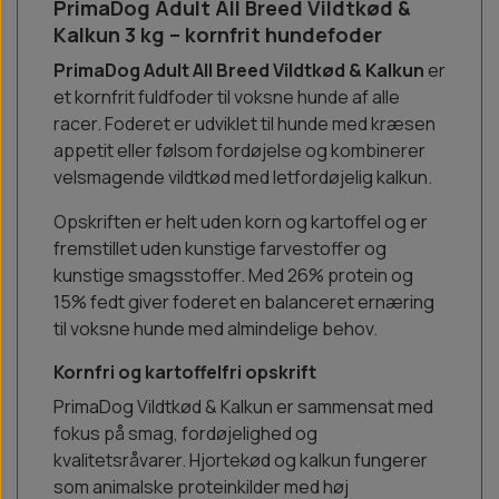
PrimaDog Adult All Breed Vildtkød &
Kalkun 3 kg – kornfrit hundefoder
PrimaDog Adult All Breed Vildtkød & Kalkun
er
et kornfrit fuldfoder til voksne hunde af alle
racer. Foderet er udviklet til hunde med kræsen
appetit eller følsom fordøjelse og kombinerer
velsmagende vildtkød med letfordøjelig kalkun.
Opskriften er helt uden korn og kartoffel og er
fremstillet uden kunstige farvestoffer og
kunstige smagsstoffer. Med 26% protein og
15% fedt giver foderet en balanceret ernæring
til voksne hunde med almindelige behov.
Kornfri og kartoffelfri opskrift
PrimaDog Vildtkød & Kalkun er sammensat med
fokus på smag, fordøjelighed og
kvalitetsråvarer. Hjortekød og kalkun fungerer
som animalske proteinkilder med høj