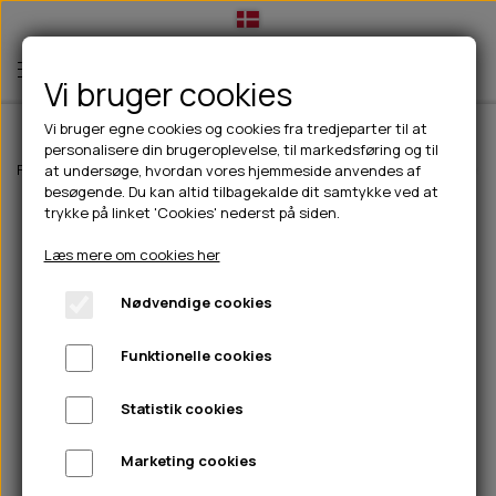
Vi bruger cookies
Vi bruger egne cookies og cookies fra tredjeparter til at
personalisere din brugeroplevelse, til markedsføring og til
TIL HUND
Forside
Til hunde
Hundefoder
PrimaDog
PrimaDog adult all breed
at undersøge, hvordan vores hjemmeside anvendes af
besøgende. Du kan altid tilbagekalde dit samtykke ved at
💧FODER- VANDSKÅLE
TIL HUNDEEJER
trykke på linket 'Cookies' nederst på siden.
SLIK- & SNUSEMÅTTER
🥩 HUNDEFODER
DRIKKEFLASKER/TERMOFLASKER
TIL KAT
Læs mere om cookies her
🦺 HALSBÅND, LINER & SELER
FODER- & VANDSKÅLE
BELCANDO
HØMHØM POSER & DISPENSER
TILBUD
Nødvendige cookies
🦴 GODBIDDER & SNACKS
GODBIDSTASKE
CARNILOVE
LØB/TRÆNING
NYHEDER
Funktionelle cookies
🍖 SMAGSVARIANTER
🎾 LEGETØJ
HALSBÅND
CHICOPEE
HUER OG VANTER
🦠 PLEJE & HYGIEJNE
ABONNEMENT
TYGGEBEN
BOLDE
SELER
EDEN
GRIS
PINEWOOD SALES
Statistik cookies
HUNDESHAMPOO & BALSAM
HUNDEFODER UDEN KORN
100% NATURLIG SNACK
🐕 HUNDETØJ
OKSE & KALV
BAMSER
LINER
PINEWOOD TØJ
Marketing cookies
TÆNDER, ØRE, ØJE, POTER & NÆSE
🐾 UDSTYR & KOMFORT
SVØMMEVESTE
REBLEGETØJ
STORKØB
ISEGRIM
LYGTER
HEST
REGNTØJ