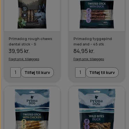
Primadog rough chews
Primadog tyggepind
dental stick - S
med and - 45 stk
39,95 kr.
84,95 kr.
Fragt omk. tillægges
Fragt omk. tillægges
Tilføj til kurv
Tilføj til kurv