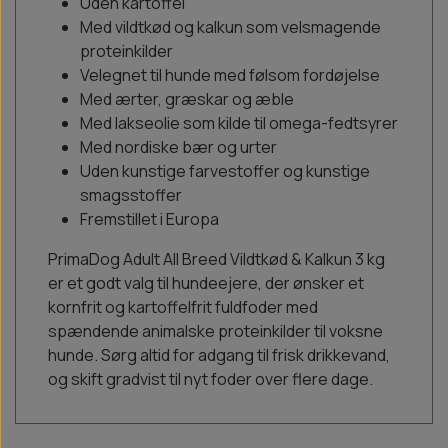
Uden kartoffel
Med vildtkød og kalkun som velsmagende
proteinkilder
Velegnet til hunde med følsom fordøjelse
Med ærter, græskar og æble
Med lakseolie som kilde til omega-fedtsyrer
Med nordiske bær og urter
Uden kunstige farvestoffer og kunstige
smagsstoffer
Fremstillet i Europa
PrimaDog Adult All Breed Vildtkød & Kalkun 3 kg
er et godt valg til hundeejere, der ønsker et
kornfrit og kartoffelfrit fuldfoder med
spændende animalske proteinkilder til voksne
hunde. Sørg altid for adgang til frisk drikkevand,
og skift gradvist til nyt foder over flere dage.