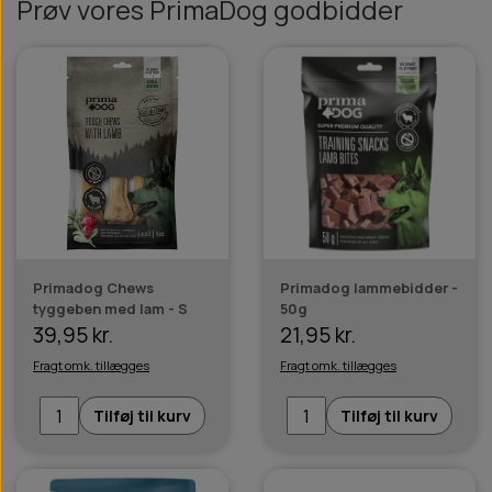
Prøv vores PrimaDog godbidder
Primadog Chews
Primadog lammebidder -
tyggeben med lam - S
50g
39,95 kr.
21,95 kr.
Fragt omk. tillægges
Fragt omk. tillægges
Tilføj til kurv
Tilføj til kurv