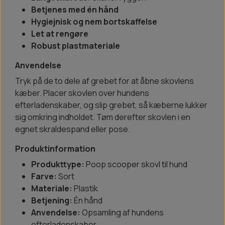
Betjenes med én hånd
Hygiejnisk og nem bortskaffelse
Let at rengøre
Robust plastmateriale
Anvendelse
Tryk på de to dele af grebet for at åbne skovlens
kæber. Placer skovlen over hundens
efterladenskaber, og slip grebet, så kæberne lukker
sig omkring indholdet. Tøm derefter skovlen i en
egnet skraldespand eller pose.
Produktinformation
Produkttype:
Poop scooper skovl til hund
Farve:
Sort
Materiale:
Plastik
Betjening:
Én hånd
Anvendelse:
Opsamling af hundens
efterladenskaber