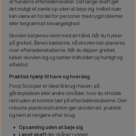
af hundens efterladenskaber. Det lange skaft gør
det muligt at samle op uden at bøje sig, hvilket især
kan være en fordel for personer med rygproblemer
eller begrænset bevægelighed.
Skovlen betjenes nemt med én hånd. Når du trykker
på grebet, åbnes kæberne, så skovlen kan placeres
over efterladenskaberne. Når du slipper grebet,
lukker skovlen sig og samler indholdet op hurtigt og
effektivt.
Praktisk hjælp til have og hverdag
Poop Scooper er ideel til brug i haven, på
gårdspladsen eller andre områder, hvor du vil holde
rent uden at komme tæt på efterladenskaberne. Den
robuste plastkonstruktion gør skovlen let, praktisk
og nem at rengøre efter brug.
Opsamling uden at bøje sig
Langt skaft
der skåner ryggen