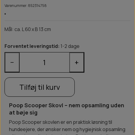
Varenummer: 852314758
Mål: ca. L 60 x B 13 cm
Forventet leveringstid:
1-2 dage
−
+
Tilføj til kurv
Poop Scooper Skovl – nem opsamling uden
at bøje sig
Poop Scooper skovlen er en praktisk løsning til
hundeejere, der ønsker nem og hygiejnisk opsamling