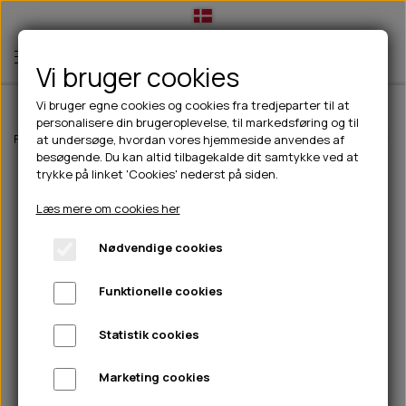
Vi bruger cookies
Vi bruger egne cookies og cookies fra tredjeparter til at
personalisere din brugeroplevelse, til markedsføring og til
TIL HUND
Forside
Til hunde
Pleje & hygiejne
Hundeposer og dispenser
Poo
at undersøge, hvordan vores hjemmeside anvendes af
besøgende. Du kan altid tilbagekalde dit samtykke ved at
💧FODER- VANDSKÅLE
TIL HUNDEEJER
trykke på linket 'Cookies' nederst på siden.
SLIK- & SNUSEMÅTTER
🥩 HUNDEFODER
DRIKKEFLASKER/TERMOFLASKER
TIL KAT
Læs mere om cookies her
🦺 HALSBÅND, LINER & SELER
FODER- & VANDSKÅLE
BELCANDO
HØMHØM POSER & DISPENSER
TILBUD
Nødvendige cookies
🦴 GODBIDDER & SNACKS
GODBIDSTASKE
CARNILOVE
LØB/TRÆNING
NYHEDER
Funktionelle cookies
🍖 SMAGSVARIANTER
🎾 LEGETØJ
HALSBÅND
CHICOPEE
HUER OG VANTER
🦠 PLEJE & HYGIEJNE
ABONNEMENT
TYGGEBEN
BOLDE
SELER
EDEN
GRIS
PINEWOOD SALES
Statistik cookies
HUNDESHAMPOO & BALSAM
HUNDEFODER UDEN KORN
100% NATURLIG SNACK
🐕 HUNDETØJ
OKSE & KALV
BAMSER
LINER
PINEWOOD TØJ
Marketing cookies
TÆNDER, ØRE, ØJE, POTER & NÆSE
🐾 UDSTYR & KOMFORT
SVØMMEVESTE
REBLEGETØJ
STORKØB
ISEGRIM
LYGTER
HEST
REGNTØJ