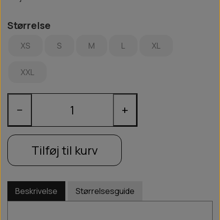
Størrelse
XS
S
M
L
XL
XXL
−
+
Tilføj til kurv
Beskrivelse
Størrelsesguide