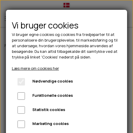
Vi bruger cookies
Vi bruger egne cookies og cookies fra tredjeparter til at
personalisere din brugeroplevelse, til markedsføring og til
TIL HUND
Forside
Outdoor
Pinewood tøj
Dame
Pinewood Nydala Classic Q
at undersøge, hvordan vores hjemmeside anvendes af
besøgende. Du kan altid tilbagekalde dit samtykke ved at
💧FODER- VANDSKÅLE
TIL HUNDEEJER
trykke på linket 'Cookies' nederst på siden.
SLIK- & SNUSEMÅTTER
🥩 HUNDEFODER
DRIKKEFLASKER/TERMOFLASKER
TIL KAT
Læs mere om cookies her
🦺 HALSBÅND, LINER & SELER
FODER- & VANDSKÅLE
BELCANDO
HØMHØM POSER & DISPENSER
TILBUD
Nødvendige cookies
🦴 GODBIDDER & SNACKS
GODBIDSTASKE
CARNILOVE
LØB/TRÆNING
NYHEDER
Funktionelle cookies
🍖 SMAGSVARIANTER
🎾 LEGETØJ
HALSBÅND
CHICOPEE
HUER OG VANTER
🦠 PLEJE & HYGIEJNE
ABONNEMENT
TYGGEBEN
BOLDE
SELER
EDEN
GRIS
PINEWOOD SALES
Statistik cookies
HUNDESHAMPOO & BALSAM
HUNDEFODER UDEN KORN
100% NATURLIG SNACK
🐕 HUNDETØJ
OKSE & KALV
BAMSER
LINER
PINEWOOD TØJ
Marketing cookies
TÆNDER, ØRE, ØJE, POTER & NÆSE
🐾 UDSTYR & KOMFORT
SVØMMEVESTE
REBLEGETØJ
STORKØB
ISEGRIM
LYGTER
HEST
REGNTØJ