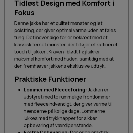
Tidløst Design med Komfort i
Fokus
Denne jakke har et quiltet mønster og let
polstring, der giver optimal varme uden at føles
tung. Det indvendige for er beklædt med et
klassisk ternet mønster, der tilføjer et raffineret
touch til jakken. Kraven i blødt fløjl sikrer
maksimal komfort mod huden, samtidig med at
den fremhæver jakkens eksklusive udtryk.
Praktiske Funktioner
Lommer med Fleeceforing:
Jakken er
udstyret med to rummelige frontlommer
med fleeceindvendigt, der giver varme til
hænderne på kølige dage. Lommerne
lukkes med trykknapper for sikker
opbevaring af værdigenstande.
Ekstra Opbevaring:
Der er en praktisk