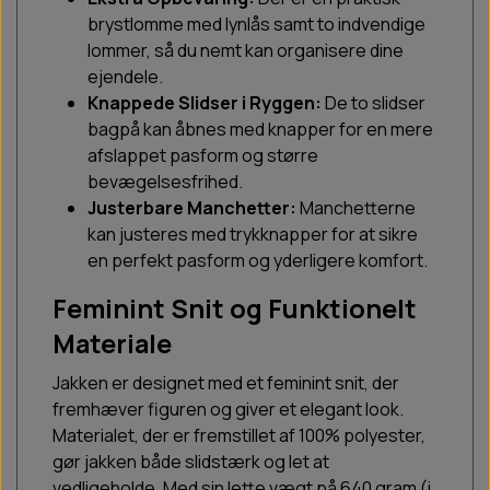
brystlomme med lynlås samt to indvendige
lommer, så du nemt kan organisere dine
ejendele.
Knappede Slidser i Ryggen:
De to slidser
bagpå kan åbnes med knapper for en mere
afslappet pasform og større
bevægelsesfrihed.
Justerbare Manchetter:
Manchetterne
kan justeres med trykknapper for at sikre
en perfekt pasform og yderligere komfort.
Feminint Snit og Funktionelt
Materiale
Jakken er designet med et feminint snit, der
fremhæver figuren og giver et elegant look.
Materialet, der er fremstillet af 100% polyester,
gør jakken både slidstærk og let at
vedligeholde. Med sin lette vægt på 640 gram (i