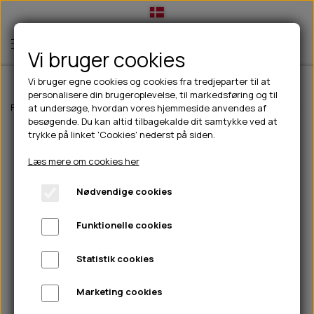
Vi bruger cookies
Vi bruger egne cookies og cookies fra tredjeparter til at
personalisere din brugeroplevelse, til markedsføring og til
TIL HUND
Forside
Outdoor
Pinewood tøj
Dame
Pinewood Finnveden Airve
at undersøge, hvordan vores hjemmeside anvendes af
besøgende. Du kan altid tilbagekalde dit samtykke ved at
💧FODER- VANDSKÅLE
TIL HUNDEEJER
trykke på linket 'Cookies' nederst på siden.
SLIK- & SNUSEMÅTTER
🥩 HUNDEFODER
DRIKKEFLASKER/TERMOFLASKER
TIL KAT
Læs mere om cookies her
🦺 HALSBÅND, LINER & SELER
FODER- & VANDSKÅLE
BELCANDO
HØMHØM POSER & DISPENSER
TILBUD
Nødvendige cookies
🦴 GODBIDDER & SNACKS
GODBIDSTASKE
CARNILOVE
LØB/TRÆNING
NYHEDER
Funktionelle cookies
🍖 SMAGSVARIANTER
🎾 LEGETØJ
HALSBÅND
CHICOPEE
HUER OG VANTER
🦠 PLEJE & HYGIEJNE
ABONNEMENT
TYGGEBEN
BOLDE
SELER
EDEN
GRIS
PINEWOOD SALES
Statistik cookies
HUNDESHAMPOO & BALSAM
HUNDEFODER UDEN KORN
100% NATURLIG SNACK
🐕 HUNDETØJ
OKSE & KALV
BAMSER
LINER
PINEWOOD TØJ
Marketing cookies
TÆNDER, ØRE, ØJE, POTER & NÆSE
🐾 UDSTYR & KOMFORT
SVØMMEVESTE
REBLEGETØJ
STORKØB
ISEGRIM
LYGTER
HEST
REGNTØJ