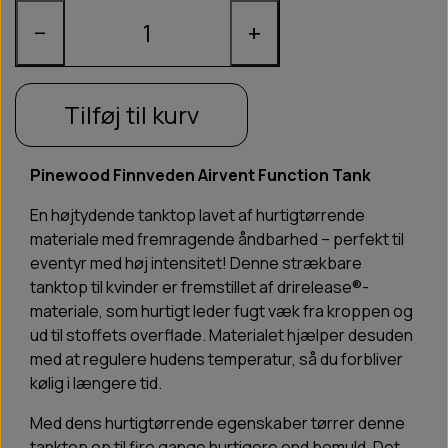
−
+
Tilføj til kurv
Pinewood Finnveden Airvent Function Tank
En højtydende tanktop lavet af hurtigtørrende
materiale med fremragende åndbarhed – perfekt til
eventyr med høj intensitet! Denne strækbare
tanktop til kvinder er fremstillet af drirelease®-
materiale, som hurtigt leder fugt væk fra kroppen og
ud til stoffets overflade. Materialet hjælper desuden
med at regulere hudens temperatur, så du forbliver
kølig i længere tid.
Med dens hurtigtørrende egenskaber tørrer denne
tanktop op til fire gange hurtigere end bomuld. Det