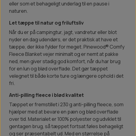
eller som et behageligt underlag til en pause i
naturen.
Let tæppe til natur og friluftsliv
Når du er på campingtur, jagt, vandretur eller blot
nyder en dag udendørs, er det praktisk at have et
tæppe, der ikke fylder for meget. Pinewood® Comfy
Fleece Blanket vejer minimalt og er nemt at pakke
ned, men giver stadig god komfort, når du har brug
for en lun og blød overflade. Det gør tæppet
velegnet til både korte ture og længere ophold i det
fri.
Anti-pilling fleece i blød kvalitet
Tæppet er fremstillet i 230 g anti-pilling fleece, som
hjælper med at bevare en pæn og blød overflade
over tid. Materialet er 100% polyester og udviklet til
gentagen brug, så tæppet fortsat føles behageligt
og ser præsentabelt ud. Med en størrelse på