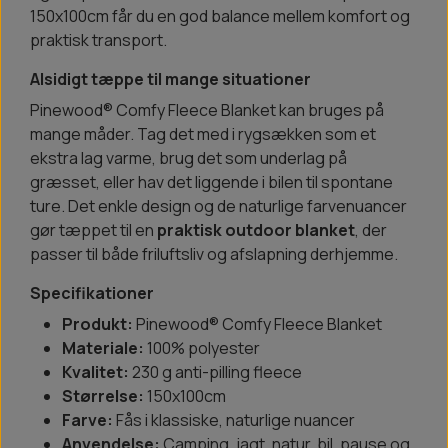
150x100cm får du en god balance mellem komfort og
praktisk transport.
Alsidigt tæppe til mange situationer
Pinewood® Comfy Fleece Blanket kan bruges på
mange måder. Tag det med i rygsækken som et
ekstra lag varme, brug det som underlag på
græsset, eller hav det liggende i bilen til spontane
ture. Det enkle design og de naturlige farvenuancer
gør tæppet til en
praktisk outdoor blanket
, der
passer til både friluftsliv og afslapning derhjemme.
Specifikationer
Produkt:
Pinewood® Comfy Fleece Blanket
Materiale:
100% polyester
Kvalitet:
230 g anti-pilling fleece
Størrelse:
150x100cm
Farve:
Fås i klassiske, naturlige nuancer
Anvendelse:
Camping, jagt, natur, bil, pause og