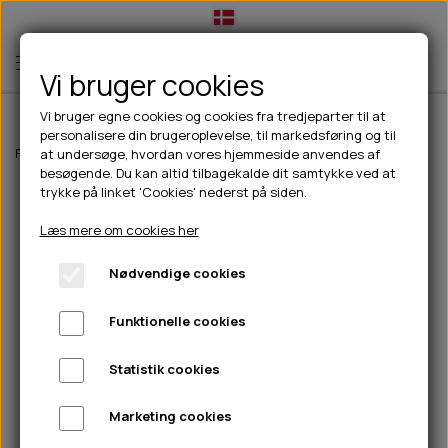
Vi bruger cookies
Vi bruger egne cookies og cookies fra tredjeparter til at
personalisere din brugeroplevelse, til markedsføring og til
TIL HUND
Forside
Til hunde
Hundesenge og Tæpper
Pinewood® Comfy Flee
at undersøge, hvordan vores hjemmeside anvendes af
besøgende. Du kan altid tilbagekalde dit samtykke ved at
💧FODER- VANDSKÅLE
TIL HUNDEEJER
trykke på linket 'Cookies' nederst på siden.
SLIK- & SNUSEMÅTTER
🥩 HUNDEFODER
DRIKKEFLASKER/TERMOFLASKER
TIL KAT
Læs mere om cookies her
🦺 HALSBÅND, LINER & SELER
FODER- & VANDSKÅLE
BELCANDO
HØMHØM POSER & DISPENSER
TILBUD
Nødvendige cookies
🦴 GODBIDDER & SNACKS
GODBIDSTASKE
CARNILOVE
LØB/TRÆNING
NYHEDER
Funktionelle cookies
🍖 SMAGSVARIANTER
🎾 LEGETØJ
HALSBÅND
CHICOPEE
HUER OG VANTER
🦠 PLEJE & HYGIEJNE
ABONNEMENT
TYGGEBEN
BOLDE
SELER
EDEN
GRIS
PINEWOOD SALES
Statistik cookies
HUNDESHAMPOO & BALSAM
HUNDEFODER UDEN KORN
100% NATURLIG SNACK
🐕 HUNDETØJ
OKSE & KALV
BAMSER
LINER
PINEWOOD TØJ
Marketing cookies
TÆNDER, ØRE, ØJE, POTER & NÆSE
🐾 UDSTYR & KOMFORT
SVØMMEVESTE
REBLEGETØJ
STORKØB
ISEGRIM
LYGTER
HEST
REGNTØJ