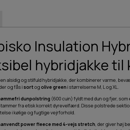
isko Insulation Hybr
sibel hybridjakke til
 en alsidig og stilfuld hybridjakke, der kombinerer varme, bevæ
der og fås i
sort
og
olive green
i størrelserne M, L og XL.
sømmefri dunpolstring
(600 cuin) fyldt med dun og fjer, som 
det stammer fra etisk korrekt dyrevelfærd. Disse polstrede sekt
telse i kølige og fugtige vejrforhold.
anvendt power fleece med 4-vejs stretch
, der giver høj