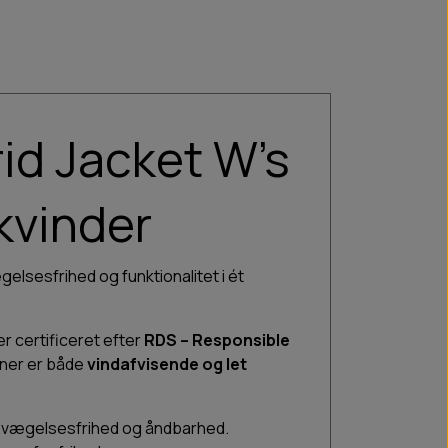
id Jacket W’s
 kvinder
gelsesfrihed og funktionalitet i ét
er certificeret efter
RDS – Responsible
ioner er både
vindafvisende og let
 bevægelsesfrihed og åndbarhed.