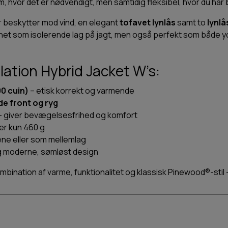
m, hvor det er nødvendigt, men samtidig fleksibel, hvor du har b
er beskytter mod vind, en elegant
tofavet lynlås
samt to
lynl
egnet som isolerende lag på jagt, men også perfekt som både 
lation Hybrid Jacket W’s:
0 cuin)
– etisk korrekt og varmende
de front og ryg
 giver bevægelsesfrihed og komfort
er kun 460 g
ene eller som mellemlag
og moderne, sømløst design
kombination af varme, funktionalitet og klassisk Pinewood®-stil