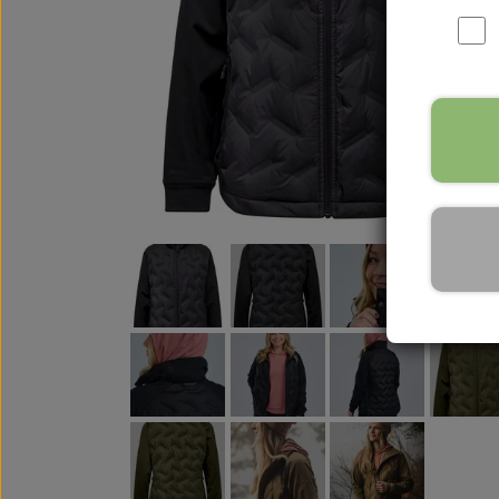
WOOLF ULTIMATE
TIL HJEMMET
WOLFSBLUT
STØVLER
WOLFBLUT VETLINE
VASK OG IMPRÆGNERING
KOSTTILSKUD
VÅDFODER TIL HUNDE
TOPPING TIL TØRFODER
🐕 HUNDETØJ
SVØMMEVESTE
SKO OG STRØMPER
JAKKER TIL HUNDE