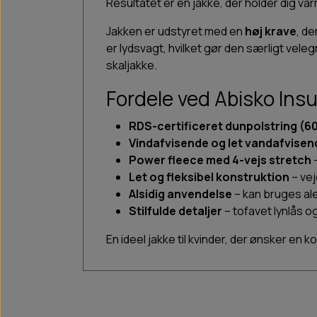
Resultatet er en jakke, der holder dig var
Jakken er udstyret med en
høj krave
, d
er lydsvagt, hvilket gør den særligt vel
skaljakke.
Fordele ved Abisko Insu
RDS-certificeret dunpolstring (60
Vindafvisende og let vandafvisen
Power fleece med 4-vejs stretch
–
Let og fleksibel konstruktion
– vej
Alsidig anvendelse
– kan bruges al
Stilfulde detaljer
– tofavet lynlås 
En ideel jakke til kvinder, der ønsker en 