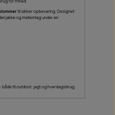
rug for frihed.
åslommer
til sikker opbevaring. Designet
yderjakke og mellemlag under en
 – både til outdoor, jagt og hverdagsbrug.