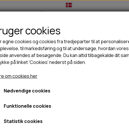
bruger cookies
IL HUNDEEJER
TIL KAT
TILBUD
NYHEDER
r egne cookies og cookies fra tredjeparter til at personaliser
levelse, til markedsføring og til at undersøge, hvordan vores
ide anvendes af besøgende. Du kan altid tilbagekalde dit sa
rykke på linket 'Cookies' nederst på siden.
🦺 HALSBÅND, LINER & SELER
🦴 GODBIDDER & SNACKS
 Abisko Insulation Hybrid Jakke - Dame
GODBIDSTASKE
TYGGEBEN
Pinewood® Abisko Insulat
e om cookies her
HALSBÅND
100% NATURLIG SNACK
SELER
STORKØB
Dame
Nødvendige cookies
LINER
HORN & GEVIR
LYGTER
BLØDE GODBIDDER/SNACKS
Funktionelle cookies
1.199,00 kr.
TRANSPORT SELE
KORNFRI GODBIDDER TIL HUNDE
999,00 kr.
IS
Statistik cookies
Fragt omk. tillægges
PØLSER