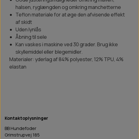
halsen, ryglængden og omkring manchetterne
Teflon materiale for at øge den afvisende effekt
af skidt
Uden lynlås
Åbning til sele
Kan vaskes i maskine ved 30 grader. Brug ikke
skyllemiddel eller blegemidler.
Materialer: yderlag af 84% polyester, 12% TPU, 4%
elastan
Kontaktoplysninger
BB Hundefoder
Grimstrupvej 185