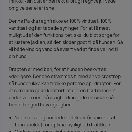
Paikka Rain Suit er perfekt til brug i regnvejr, i våde
omgivelser eller i sne.
Denne Paikka regnfrakke er 100% vindtæt, 100%
vandtæt og har tapede syninger. For at få mest
muligt ud af den funktionalitet, skal du blot sørge for
at justere jakken, så den sidder godt til på hunden. Så
vil både vind og vand på svært ved at finde vej ind til
din hund.
Dragten er med ben, for at hunden beskyttes
yderligere. Benene strammes til med en velcrostrop,
så hunden ikke kan trække poterne op i dragten. For
at sikre den gode komfort, at der en blød manchet
under velcroen, så dragten kan glide en smule på
benet for god bevægelighed.
Neon farve og printede reflekser (inspireret af
tennisbolde) for optimal synlighed i trafikken
Gode justeringsmuligheder omkring maven,