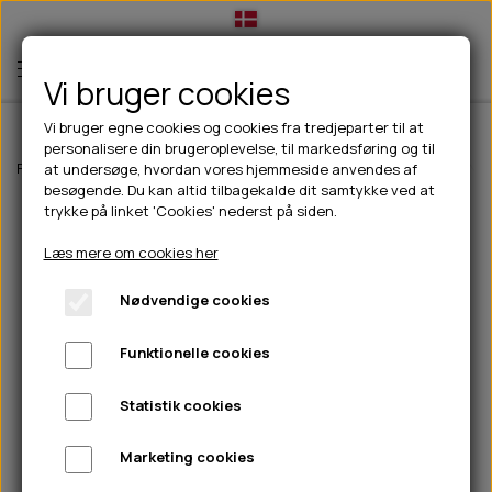
Vi bruger cookies
Vi bruger egne cookies og cookies fra tredjeparter til at
personalisere din brugeroplevelse, til markedsføring og til
TIL HUND
Forside
Til hunde
Hundetøj
Jakker til hunde
Paikka rain suit - N
at undersøge, hvordan vores hjemmeside anvendes af
besøgende. Du kan altid tilbagekalde dit samtykke ved at
💧FODER- VANDSKÅLE
TIL HUNDEEJER
trykke på linket 'Cookies' nederst på siden.
SLIK- & SNUSEMÅTTER
🥩 HUNDEFODER
DRIKKEFLASKER/TERMOFLASKER
TIL KAT
Læs mere om cookies her
🦺 HALSBÅND, LINER & SELER
FODER- & VANDSKÅLE
BELCANDO
HØMHØM POSER & DISPENSER
TILBUD
Nødvendige cookies
🦴 GODBIDDER & SNACKS
GODBIDSTASKE
CARNILOVE
LØB/TRÆNING
NYHEDER
Funktionelle cookies
🍖 SMAGSVARIANTER
🎾 LEGETØJ
HALSBÅND
CHICOPEE
HUER OG VANTER
🦠 PLEJE & HYGIEJNE
ABONNEMENT
TYGGEBEN
BOLDE
SELER
EDEN
GRIS
PINEWOOD SALES
Statistik cookies
HUNDESHAMPOO & BALSAM
HUNDEFODER UDEN KORN
100% NATURLIG SNACK
🐕 HUNDETØJ
OKSE & KALV
BAMSER
LINER
PINEWOOD TØJ
Marketing cookies
TÆNDER, ØRE, ØJE, POTER & NÆSE
🐾 UDSTYR & KOMFORT
SVØMMEVESTE
REBLEGETØJ
STORKØB
ISEGRIM
LYGTER
HEST
REGNTØJ