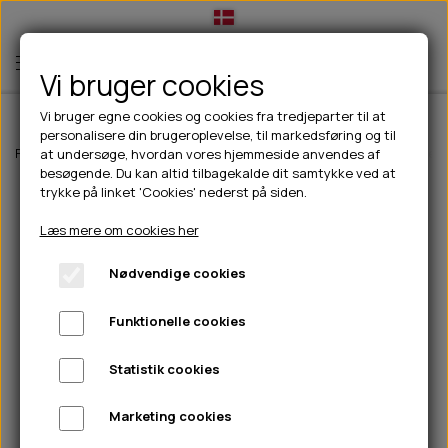
Vi bruger cookies
Vi bruger egne cookies og cookies fra tredjeparter til at
personalisere din brugeroplevelse, til markedsføring og til
TIL HUND
Forside
Til hunde
Hundetøj
Jakker til hunde
Paikka Quilted sherp
at undersøge, hvordan vores hjemmeside anvendes af
besøgende. Du kan altid tilbagekalde dit samtykke ved at
💧FODER- VANDSKÅLE
TIL HUNDEEJER
trykke på linket 'Cookies' nederst på siden.
SLIK- & SNUSEMÅTTER
🥩 HUNDEFODER
DRIKKEFLASKER/TERMOFLASKER
TIL KAT
Læs mere om cookies her
🦺 HALSBÅND, LINER & SELER
FODER- & VANDSKÅLE
BELCANDO
HØMHØM POSER & DISPENSER
TILBUD
Nødvendige cookies
🦴 GODBIDDER & SNACKS
GODBIDSTASKE
CARNILOVE
LØB/TRÆNING
NYHEDER
Funktionelle cookies
🍖 SMAGSVARIANTER
🎾 LEGETØJ
HALSBÅND
CHICOPEE
HUER OG VANTER
🦠 PLEJE & HYGIEJNE
ABONNEMENT
TYGGEBEN
BOLDE
SELER
EDEN
GRIS
PINEWOOD SALES
Statistik cookies
HUNDESHAMPOO & BALSAM
HUNDEFODER UDEN KORN
100% NATURLIG SNACK
🐕 HUNDETØJ
OKSE & KALV
BAMSER
LINER
PINEWOOD TØJ
Marketing cookies
TÆNDER, ØRE, ØJE, POTER & NÆSE
🐾 UDSTYR & KOMFORT
SVØMMEVESTE
REBLEGETØJ
STORKØB
ISEGRIM
LYGTER
HEST
REGNTØJ