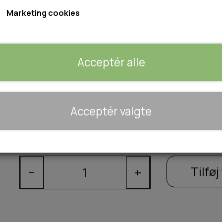
Marketing cookies
Størrelse: XS 1,0x200cm
S 1,5x200cm
Acceptér alle
M 2,0x200cm
L 2,5x200cm
🐾 UDSTYR & KOMFORT
Acceptér valgte
Størrelse
TRANSPORT
SENGE OG TÆPPER
XS
S
M
L
HUNDEGÅRD/GITTER
SOMMERTING
Tilføj 
−
+