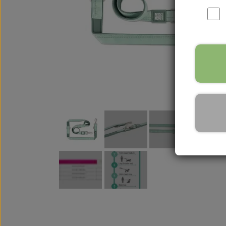
WOOLF ULTIMATE
TIL HJEMMET
WOLFSBLUT
STØVLER
WOLFBLUT VETLINE
VASK OG IMPRÆGNERING
KOSTTILSKUD
VÅDFODER TIL HUNDE
TOPPING TIL TØRFODER
🐕 HUNDETØJ
SVØMMEVESTE
SKO OG STRØMPER
JAKKER TIL HUNDE