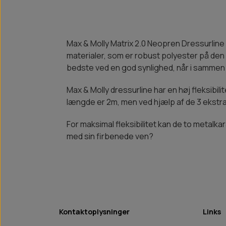
Max & Molly Matrix 2.0 Neopren Dressurline e
materialer, som er robust polyester på de
bedste ved en god synlighed, når i sammen 
Max & Molly dressurline har en høj fleksibilit
længde er 2m, men ved hjælp af de 3 ekstra 
For maksimal fleksibilitet kan de to metal
med sin firbenede ven?
Kontaktoplysninger
Links