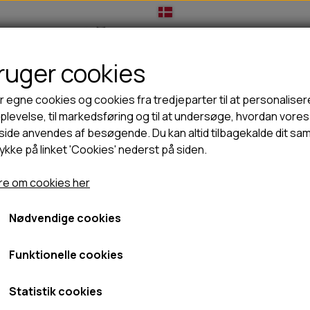
bruger cookies
IL HUNDEEJER
TIL KAT
TILBUD
NYHEDER
r egne cookies og cookies fra tredjeparter til at personaliser
levelse, til markedsføring og til at undersøge, hvordan vores
ide anvendes af besøgende. Du kan altid tilbagekalde dit sa
rykke på linket 'Cookies' nederst på siden.
🦺 HALSBÅND, LINER & SELER
🦴 GODBIDDER & SNACKS
x & Molly Matrix 2.0 Neopren dressurline - Jade
GODBIDSTASKE
TYGGEBEN
Max & Molly Matrix 2.0 Ne
e om cookies her
HALSBÅND
100% NATURLIG SNACK
SELER
STORKØB
Jade
Nødvendige cookies
LINER
HORN & GEVIR
LYGTER
BLØDE GODBIDDER/SNACKS
Funktionelle cookies
Fra 159,20 kr.
TRANSPORT SELE
KORNFRI GODBIDDER TIL HUNDE
Fragt omk. tillægges
IS
Statistik cookies
PØLSER