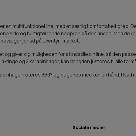
r en multifunktionel line, med et særlig komfortabelt greb. Det
n ene side og hurtigtørrende neopren på den anden. Med de re
bevæger jer ud på eventyr i mørket.
et og giver dig muligheden for at indstille din line, så den pass
d-ringe og 2 karabinhager, kan længden justeres til alle formå
karabinhager roteres 360° og betjenes med kun én hånd. Hvad m
Sociale medier