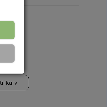
🏕️ TRÆNING & AKTIVITET
TRÆNING
AKTIVITETSLEGETØJ
til kurv