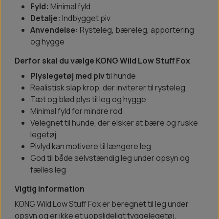
Fyld:
Minimal fyld
Detalje:
Indbygget piv
Anvendelse:
Rysteleg, bæreleg, apportering
og hygge
Derfor skal du vælge KONG Wild Low Stuff Fox
Plyslegetøj med piv
til hunde
Realistisk slap krop, der inviterer til rysteleg
Tæt og blød plys til leg og hygge
Minimal fyld for mindre rod
Velegnet til hunde, der elsker at bære og ruske
legetøj
Pivlyd kan motivere til længere leg
God til både selvstændig leg under opsyn og
fælles leg
Vigtig information
KONG Wild Low Stuff Fox er beregnet til leg under
opsyn og er ikke et uopslideligt tyggelegetøj.