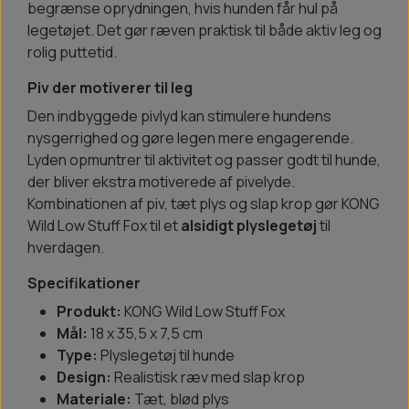
begrænse oprydningen, hvis hunden får hul på
legetøjet. Det gør ræven praktisk til både aktiv leg og
rolig puttetid.
Piv der motiverer til leg
Den indbyggede pivlyd kan stimulere hundens
nysgerrighed og gøre legen mere engagerende.
Lyden opmuntrer til aktivitet og passer godt til hunde,
der bliver ekstra motiverede af pivelyde.
Kombinationen af piv, tæt plys og slap krop gør KONG
Wild Low Stuff Fox til et
alsidigt plyslegetøj
til
hverdagen.
Specifikationer
Produkt:
KONG Wild Low Stuff Fox
Mål:
18 x 35,5 x 7,5 cm
Type:
Plyslegetøj til hunde
Design:
Realistisk ræv med slap krop
Materiale:
Tæt, blød plys