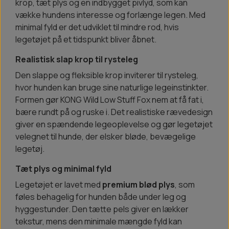
krop, tæt plys og en indbygget pivlyd, som kan
vække hundens interesse og forlænge legen. Med
minimal fyld er det udviklet til mindre rod, hvis
legetøjet på et tidspunkt bliver åbnet.
Realistisk slap krop til rysteleg
Den slappe og fleksible krop inviterer til rysteleg,
hvor hunden kan bruge sine naturlige legeinstinkter.
Formen gør KONG Wild Low Stuff Fox nem at få fat i,
bære rundt på og ruske i. Det realistiske rævedesign
giver en spændende legeoplevelse og gør legetøjet
velegnet til hunde, der elsker bløde, bevægelige
legetøj.
Tæt plys og minimal fyld
Legetøjet er lavet med
premium blød plys
, som
føles behagelig for hunden både under leg og
hyggestunder. Den tætte pels giver en lækker
tekstur, mens den minimale mængde fyld kan