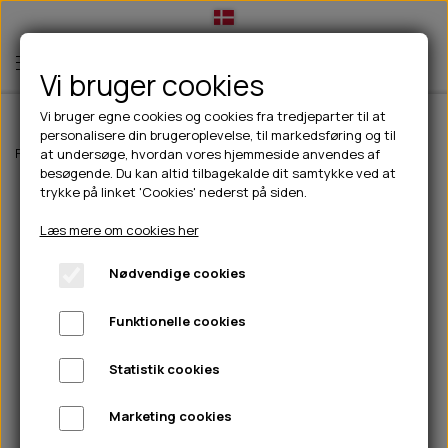
Vi bruger cookies
Vi bruger egne cookies og cookies fra tredjeparter til at
personalisere din brugeroplevelse, til markedsføring og til
TIL HUND
Forside
Til hunde
hundelegetøj
Kong Wild Low Stufffox
at undersøge, hvordan vores hjemmeside anvendes af
besøgende. Du kan altid tilbagekalde dit samtykke ved at
💧FODER- VANDSKÅLE
TIL HUNDEEJER
trykke på linket 'Cookies' nederst på siden.
SLIK- & SNUSEMÅTTER
🥩 HUNDEFODER
DRIKKEFLASKER/TERMOFLASKER
TIL KAT
Læs mere om cookies her
🦺 HALSBÅND, LINER & SELER
FODER- & VANDSKÅLE
BELCANDO
HØMHØM POSER & DISPENSER
TILBUD
Nødvendige cookies
🦴 GODBIDDER & SNACKS
GODBIDSTASKE
CARNILOVE
LØB/TRÆNING
NYHEDER
Funktionelle cookies
🍖 SMAGSVARIANTER
🎾 LEGETØJ
HALSBÅND
CHICOPEE
HUER OG VANTER
🦠 PLEJE & HYGIEJNE
ABONNEMENT
TYGGEBEN
BOLDE
SELER
EDEN
GRIS
PINEWOOD SALES
Statistik cookies
HUNDESHAMPOO & BALSAM
HUNDEFODER UDEN KORN
100% NATURLIG SNACK
🐕 HUNDETØJ
OKSE & KALV
BAMSER
LINER
PINEWOOD TØJ
Marketing cookies
TÆNDER, ØRE, ØJE, POTER & NÆSE
🐾 UDSTYR & KOMFORT
SVØMMEVESTE
REBLEGETØJ
STORKØB
ISEGRIM
LYGTER
HEST
REGNTØJ