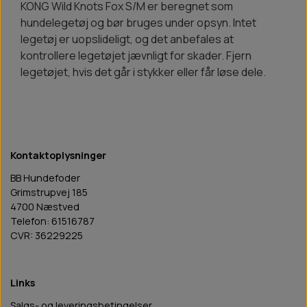
KONG Wild Knots Fox S/M er beregnet som
hundelegetøj og bør bruges under opsyn. Intet
legetøj er uopslideligt, og det anbefales at
kontrollere legetøjet jævnligt for skader. Fjern
legetøjet, hvis det går i stykker eller får løse dele.
Kontaktoplysninger
BB Hundefoder
Grimstrupvej 185
4700 Næstved
Telefon: 61516787
CVR: 36229225
Links
Salgs- og leveringsbetingelser