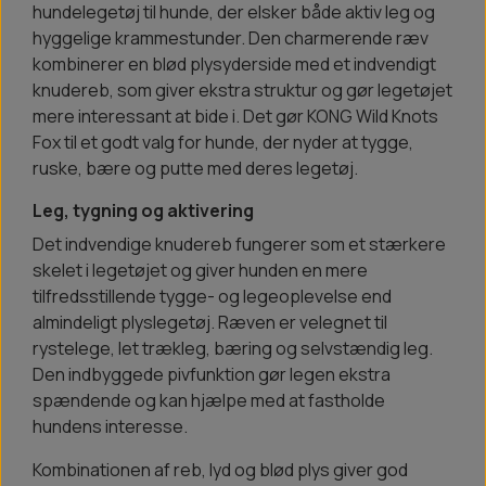
hundelegetøj til hunde, der elsker både aktiv leg og
hyggelige krammestunder. Den charmerende ræv
kombinerer en blød plysyderside med et indvendigt
knudereb, som giver ekstra struktur og gør legetøjet
mere interessant at bide i. Det gør KONG Wild Knots
Fox til et godt valg for hunde, der nyder at tygge,
ruske, bære og putte med deres legetøj.
Leg, tygning og aktivering
Det indvendige knudereb fungerer som et stærkere
skelet i legetøjet og giver hunden en mere
tilfredsstillende tygge- og legeoplevelse end
almindeligt plyslegetøj. Ræven er velegnet til
rystelege, let trækleg, bæring og selvstændig leg.
Den indbyggede pivfunktion gør legen ekstra
spændende og kan hjælpe med at fastholde
hundens interesse.
Kombinationen af reb, lyd og blød plys giver god