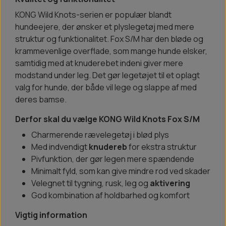
KONG Wild Knots-serien er populær blandt
hundeejere, der ønsker et plyslegetøj med mere
struktur og funktionalitet. Fox S/M har den bløde og
krammevenlige overflade, som mange hunde elsker,
samtidig med at knuderebet indeni giver mere
modstand under leg. Det gør legetøjet til et oplagt
valg for hunde, der både vil lege og slappe af med
deres bamse.
Derfor skal du vælge KONG Wild Knots Fox S/M
Charmerende rævelegetøj i blød plys
Med indvendigt
knudereb
for ekstra struktur
Pivfunktion, der gør legen mere spændende
Minimalt fyld, som kan give mindre rod ved skader
Velegnet til tygning, rusk, leg og
aktivering
God kombination af holdbarhed og komfort
Vigtig information