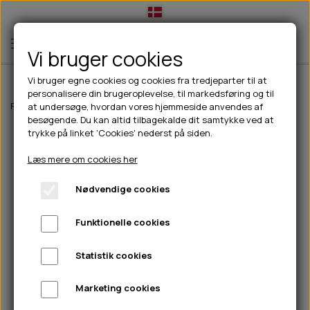
Vi bruger cookies
Vi bruger egne cookies og cookies fra tredjeparter til at
personalisere din brugeroplevelse, til markedsføring og til
TIL HUND
Forside
Til hunde
hundelegetøj
Kong Wild Knots Fox - S/M
at undersøge, hvordan vores hjemmeside anvendes af
besøgende. Du kan altid tilbagekalde dit samtykke ved at
💧FODER- VANDSKÅLE
TIL HUNDEEJER
trykke på linket 'Cookies' nederst på siden.
SLIK- & SNUSEMÅTTER
🥩 HUNDEFODER
DRIKKEFLASKER/TERMOFLASKER
TIL KAT
Læs mere om cookies her
🦺 HALSBÅND, LINER & SELER
FODER- & VANDSKÅLE
BELCANDO
HØMHØM POSER & DISPENSER
TILBUD
Nødvendige cookies
🦴 GODBIDDER & SNACKS
GODBIDSTASKE
CARNILOVE
LØB/TRÆNING
NYHEDER
Funktionelle cookies
🍖 SMAGSVARIANTER
🎾 LEGETØJ
HALSBÅND
CHICOPEE
HUER OG VANTER
🦠 PLEJE & HYGIEJNE
ABONNEMENT
TYGGEBEN
BOLDE
SELER
EDEN
GRIS
PINEWOOD SALES
Statistik cookies
HUNDESHAMPOO & BALSAM
HUNDEFODER UDEN KORN
100% NATURLIG SNACK
🐕 HUNDETØJ
OKSE & KALV
BAMSER
LINER
PINEWOOD TØJ
Marketing cookies
TÆNDER, ØRE, ØJE, POTER & NÆSE
🐾 UDSTYR & KOMFORT
SVØMMEVESTE
REBLEGETØJ
STORKØB
ISEGRIM
LYGTER
HEST
REGNTØJ