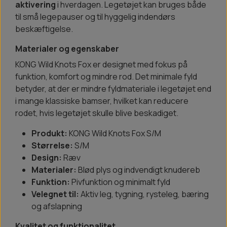
aktivering
i hverdagen. Legetøjet kan bruges både
til små legepauser og til hyggelig indendørs
beskæftigelse.
Materialer og egenskaber
KONG Wild Knots Fox er designet med fokus på
funktion, komfort og mindre rod. Det minimale fyld
betyder, at der er mindre fyldmateriale i legetøjet end
i mange klassiske bamser, hvilket kan reducere
rodet, hvis legetøjet skulle blive beskadiget.
Produkt:
KONG Wild Knots Fox S/M
Størrelse:
S/M
Design:
Ræv
Materialer:
Blød plys og indvendigt knudereb
Funktion:
Pivfunktion og minimalt fyld
Velegnet til:
Aktiv leg, tygning, rysteleg, bæring
og afslapning
Kvalitet og funktionalitet