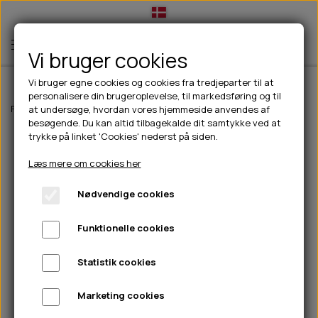
Vi bruger cookies
Vi bruger egne cookies og cookies fra tredjeparter til at
personalisere din brugeroplevelse, til markedsføring og til
TIL HUND
Forside
Til hunde
hundelegetøj
Kong Softseas Octopus - L
at undersøge, hvordan vores hjemmeside anvendes af
besøgende. Du kan altid tilbagekalde dit samtykke ved at
💧FODER- VANDSKÅLE
TIL HUNDEEJER
trykke på linket 'Cookies' nederst på siden.
SLIK- & SNUSEMÅTTER
🥩 HUNDEFODER
DRIKKEFLASKER/TERMOFLASKER
TIL KAT
Læs mere om cookies her
🦺 HALSBÅND, LINER & SELER
FODER- & VANDSKÅLE
BELCANDO
HØMHØM POSER & DISPENSER
TILBUD
Nødvendige cookies
🦴 GODBIDDER & SNACKS
GODBIDSTASKE
CARNILOVE
LØB/TRÆNING
NYHEDER
Funktionelle cookies
🍖 SMAGSVARIANTER
🎾 LEGETØJ
HALSBÅND
CHICOPEE
HUER OG VANTER
🦠 PLEJE & HYGIEJNE
ABONNEMENT
TYGGEBEN
BOLDE
SELER
EDEN
GRIS
PINEWOOD SALES
Statistik cookies
HUNDESHAMPOO & BALSAM
HUNDEFODER UDEN KORN
100% NATURLIG SNACK
🐕 HUNDETØJ
OKSE & KALV
BAMSER
LINER
PINEWOOD TØJ
Marketing cookies
TÆNDER, ØRE, ØJE, POTER & NÆSE
🐾 UDSTYR & KOMFORT
SVØMMEVESTE
REBLEGETØJ
STORKØB
ISEGRIM
LYGTER
HEST
REGNTØJ