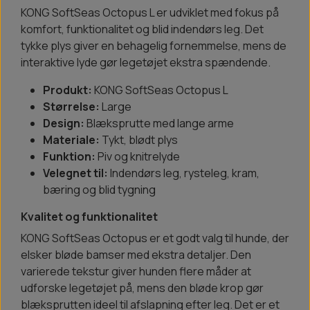
KONG SoftSeas Octopus L er udviklet med fokus på
komfort, funktionalitet og blid indendørs leg. Det
tykke plys giver en behagelig fornemmelse, mens de
interaktive lyde gør legetøjet ekstra spændende.
Produkt:
KONG SoftSeas Octopus L
Størrelse:
Large
Design:
Blæksprutte med lange arme
Materiale:
Tykt, blødt plys
Funktion:
Piv og knitrelyde
Velegnet til:
Indendørs leg, rysteleg, kram,
bæring og blid tygning
Kvalitet og funktionalitet
KONG SoftSeas Octopus er et godt valg til hunde, der
elsker bløde bamser med ekstra detaljer. Den
varierede tekstur giver hunden flere måder at
udforske legetøjet på, mens den bløde krop gør
blæksprutten ideel til afslapning efter leg. Det er et