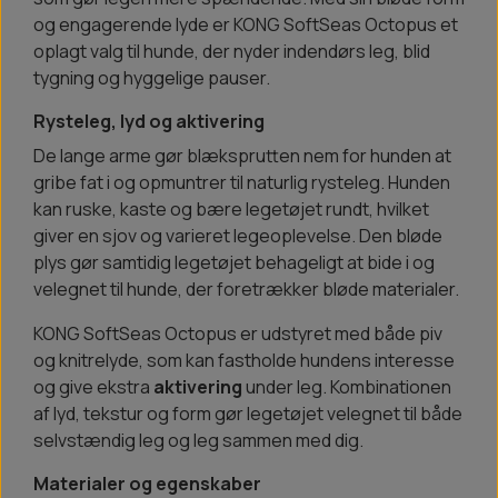
og engagerende lyde er KONG SoftSeas Octopus et
oplagt valg til hunde, der nyder indendørs leg, blid
tygning og hyggelige pauser.
Rysteleg, lyd og aktivering
De lange arme gør blæksprutten nem for hunden at
gribe fat i og opmuntrer til naturlig rysteleg. Hunden
kan ruske, kaste og bære legetøjet rundt, hvilket
giver en sjov og varieret legeoplevelse. Den bløde
plys gør samtidig legetøjet behageligt at bide i og
velegnet til hunde, der foretrækker bløde materialer.
KONG SoftSeas Octopus er udstyret med både piv
og knitrelyde, som kan fastholde hundens interesse
og give ekstra
aktivering
under leg. Kombinationen
af lyd, tekstur og form gør legetøjet velegnet til både
selvstændig leg og leg sammen med dig.
Materialer og egenskaber