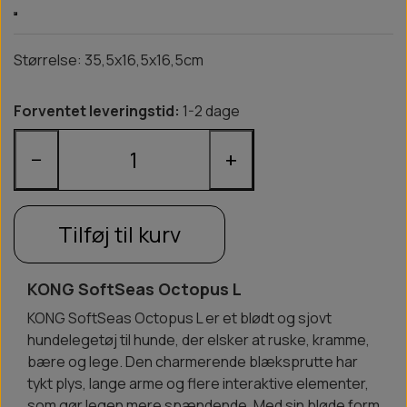
Størrelse: 35,5x16,5x16,5cm
Forventet leveringstid:
1-2 dage
−
+
Tilføj til kurv
KONG SoftSeas Octopus L
KONG SoftSeas Octopus L er et blødt og sjovt
hundelegetøj til hunde, der elsker at ruske, kramme,
bære og lege. Den charmerende blæksprutte har
tykt plys, lange arme og flere interaktive elementer,
som gør legen mere spændende. Med sin bløde form