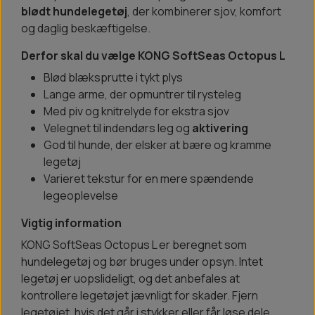
blødt hundelegetøj
, der kombinerer sjov, komfort
og daglig beskæftigelse.
Derfor skal du vælge KONG SoftSeas Octopus L
Blød blæksprutte i tykt plys
Lange arme, der opmuntrer til rysteleg
Med piv og knitrelyde for ekstra sjov
Velegnet til indendørs leg og
aktivering
God til hunde, der elsker at bære og kramme
legetøj
Varieret tekstur for en mere spændende
legeoplevelse
Vigtig information
KONG SoftSeas Octopus L er beregnet som
hundelegetøj og bør bruges under opsyn. Intet
legetøj er uopslideligt, og det anbefales at
kontrollere legetøjet jævnligt for skader. Fjern
legetøjet, hvis det går i stykker eller får løse dele.