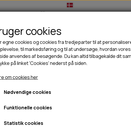
bruger cookies
IL HUNDEEJER
TIL KAT
TILBUD
NYHEDER
r egne cookies og cookies fra tredjeparter til at personaliser
levelse, til markedsføring og til at undersøge, hvordan vores
ide anvendes af besøgende. Du kan altid tilbagekalde dit sa
rykke på linket 'Cookies' nederst på siden.
🦺 HALSBÅND, LINER & SELER
🦴 GODBIDDER & SNACKS
Kong Reward ball - L
GODBIDSTASKE
TYGGEBEN
Kong Reward ball - L
e om cookies her
HALSBÅND
100% NATURLIG SNACK
SELER
STORKØB
Nødvendige cookies
109,95 kr.
LINER
HORN & GEVIR
LYGTER
BLØDE GODBIDDER/SNACKS
Fragt omk. tillægges
Funktionelle cookies
TRANSPORT SELE
KORNFRI GODBIDDER TIL HUNDE
Varenummer: 634.6172
IS
Statistik cookies
PØLSER