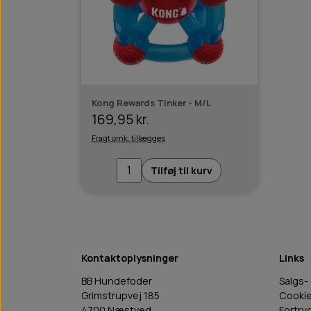
Kong Rewards Tinker - M/L
169,95 kr.
Fragt omk. tillægges
Tilføj til kurv
Kontaktoplysninger
Links
BB Hundefoder
Salgs-
Grimstrupvej 185
Cooki
4700 Næstved
Fortry