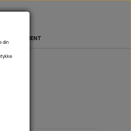
ABONNEMENT
e din
mtykke
🎾 LEGETØJ
🦠 PLEJE & HYGIEJNE
BOLDE
HUNDESHAMPOO & BALSAM
BAMSER
TÆNDER, ØRE, ØJE, POTER & NÆSE
REBLEGETØJ
HØMHØM POSER & DISPENSER
HVALPE LEGETØJ
FLÅTER & LOPPER
BANDAGE
GROOMING
RENGØRING