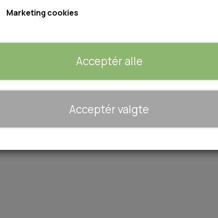
Størrelse: Ø 12cm
Marketing cookies
Forventet leveringstid:
1-2 dage
Acceptér alle
Tilføj 
−
+
🐾 UDSTYR & KOMFORT
Acceptér valgte
TRANSPORT
SENGE OG TÆPPER
HUNDEGÅRD/GITTER
SOMMERTING