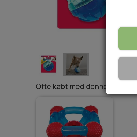
WOOLF ULTIMATE
TIL HJEMMET
WOLFSBLUT
STØVLER
WOLFBLUT VETLINE
VASK OG IMPRÆGNERING
KOSTTILSKUD
VÅDFODER TIL HUNDE
TOPPING TIL TØRFODER
🐕 HUNDETØJ
SVØMMEVESTE
SKO OG STRØMPER
Ofte købt med denne varer
JAKKER TIL HUNDE