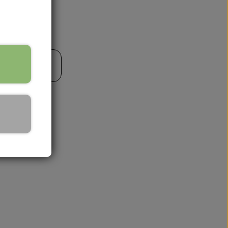
til kurv
🏕️ TRÆNING & AKTIVITET
TRÆNING
AKTIVITETSLEGETØJ