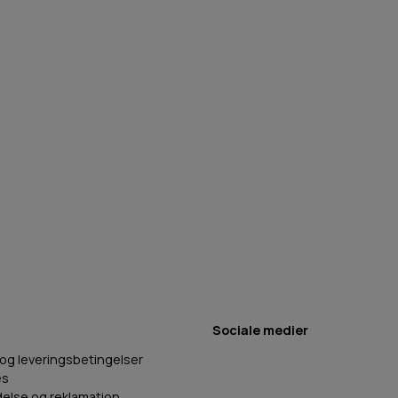
Sociale medier
 og leveringsbetingelser
es
delse og reklamation