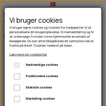
Vi bruger cookies
Vi bruger egne cookies og cookies fra tredjeparter til at
personalisere din brugeroplevelse, til markedsføring og til
TIL HUND
Forside
Til hunde
hundelegetøj
Kong Flexball Sportfootball M
at undersøge, hvordan vores hjemmeside anvendes af
besøgende. Du kan altid tilbagekalde dit samtykke ved at
💧FODER- VANDSKÅLE
TIL HUNDEEJER
trykke på linket 'Cookies' nederst på siden.
SLIK- & SNUSEMÅTTER
🥩 HUNDEFODER
DRIKKEFLASKER/TERMOFLASKER
TIL KAT
Læs mere om cookies her
🦺 HALSBÅND, LINER & SELER
FODER- & VANDSKÅLE
BELCANDO
HØMHØM POSER & DISPENSER
TILBUD
Nødvendige cookies
🦴 GODBIDDER & SNACKS
GODBIDSTASKE
CARNILOVE
LØB/TRÆNING
NYHEDER
Funktionelle cookies
🍖 SMAGSVARIANTER
🎾 LEGETØJ
HALSBÅND
CHICOPEE
HUER OG VANTER
🦠 PLEJE & HYGIEJNE
ABONNEMENT
TYGGEBEN
BOLDE
SELER
EDEN
GRIS
PINEWOOD SALES
Statistik cookies
HUNDESHAMPOO & BALSAM
HUNDEFODER UDEN KORN
100% NATURLIG SNACK
🐕 HUNDETØJ
OKSE & KALV
BAMSER
LINER
PINEWOOD TØJ
Marketing cookies
TÆNDER, ØRE, ØJE, POTER & NÆSE
🐾 UDSTYR & KOMFORT
SVØMMEVESTE
REBLEGETØJ
STORKØB
ISEGRIM
LYGTER
HEST
REGNTØJ