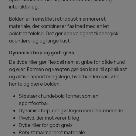
interaktiv leg.
Bolden er fremstillet i et robust marmoreret
materiale, der kombinerer fasthed med en let
polstret følelse. Det gør den velegnet til energisk
udendørs leg og lange kast.
Dynamisk hop og godt greb
De dybe riller gør Flexball nem at gribe for både hund
og ejer. Formen og vægten gør den ideel til spiralkast
og aktive apporteringslege, hvor hunden kan løbe,
hente og bære bolden.
Slidstærk hundebold formet som en
sportfootball
Dynamisk hop, der gør legen mere spændende
Pivelyd, der motiverer til leg
Dybe riller for godt greb
Robust marmoreret materiale