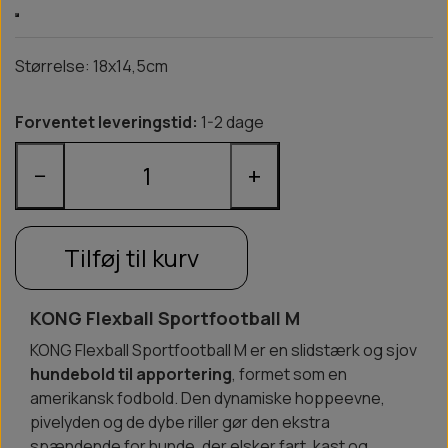
Størrelse: 18x14,5cm
Forventet leveringstid:
1-2 dage
−
+
Tilføj til kurv
KONG Flexball Sportfootball M
KONG Flexball Sportfootball M er en slidstærk og sjov
hundebold til apportering
, formet som en
amerikansk fodbold. Den dynamiske hoppeevne,
pivelyden og de dybe riller gør den ekstra
spændende for hunde, der elsker fart, kast og