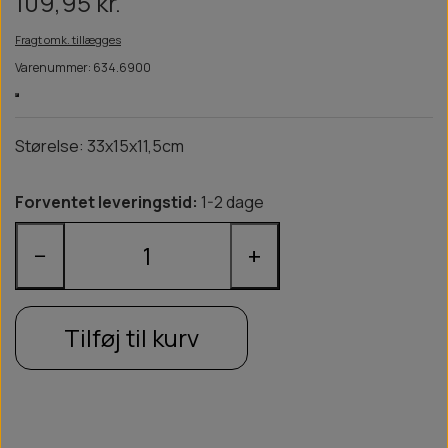
109,95 kr.
Fragt omk. tillægges
Varenummer: 634.6900
Størelse: 33x15x11,5cm
Forventet leveringstid:
1-2 dage
−
+
Tilføj til kurv