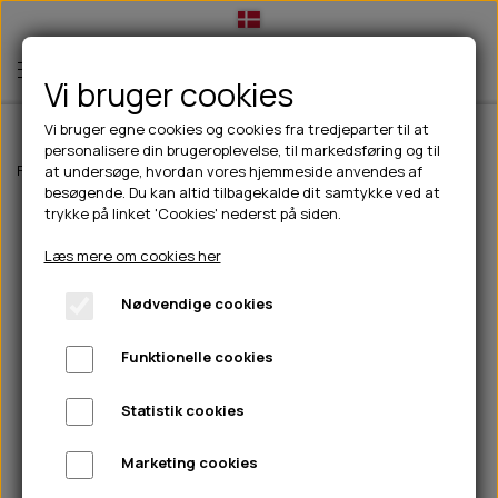
Vi bruger cookies
Vi bruger egne cookies og cookies fra tredjeparter til at
personalisere din brugeroplevelse, til markedsføring og til
TIL HUND
Forside
Til hunde
hundelegetøj
Kong Comfort Pups Goldie - M
at undersøge, hvordan vores hjemmeside anvendes af
besøgende. Du kan altid tilbagekalde dit samtykke ved at
💧FODER- VANDSKÅLE
TIL HUNDEEJER
trykke på linket 'Cookies' nederst på siden.
SLIK- & SNUSEMÅTTER
🥩 HUNDEFODER
DRIKKEFLASKER/TERMOFLASKER
TIL KAT
Læs mere om cookies her
🦺 HALSBÅND, LINER & SELER
FODER- & VANDSKÅLE
BELCANDO
HØMHØM POSER & DISPENSER
TILBUD
Nødvendige cookies
🦴 GODBIDDER & SNACKS
GODBIDSTASKE
CARNILOVE
LØB/TRÆNING
NYHEDER
Funktionelle cookies
🍖 SMAGSVARIANTER
🎾 LEGETØJ
HALSBÅND
CHICOPEE
HUER OG VANTER
🦠 PLEJE & HYGIEJNE
ABONNEMENT
TYGGEBEN
BOLDE
SELER
EDEN
GRIS
PINEWOOD SALES
Statistik cookies
HUNDESHAMPOO & BALSAM
HUNDEFODER UDEN KORN
100% NATURLIG SNACK
🐕 HUNDETØJ
OKSE & KALV
BAMSER
LINER
PINEWOOD TØJ
Marketing cookies
TÆNDER, ØRE, ØJE, POTER & NÆSE
🐾 UDSTYR & KOMFORT
SVØMMEVESTE
REBLEGETØJ
STORKØB
ISEGRIM
LYGTER
HEST
REGNTØJ