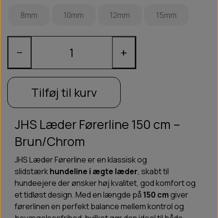
8mm
10mm
12mm
15mm
−
+
Tilføj til kurv
JHS Læder Førerline 150 cm –
Brun/Chrom
JHS Læder Førerline er en klassisk og
slidstærk
hundeline i ægte læder
, skabt til
hundeejere der ønsker høj kvalitet, god komfort og
et tidløst design. Med en længde på
150 cm
giver
førerlinen en perfekt balance mellem kontrol og