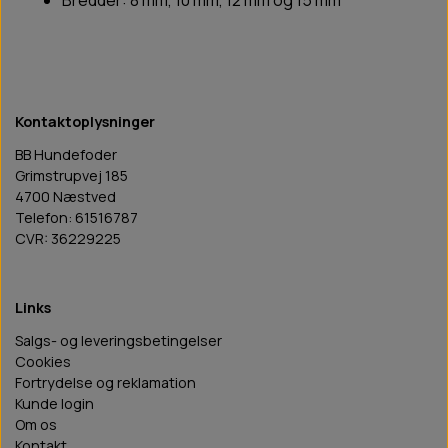
Bredder: 8 mm, 10 mm, 12 mm og 15 mm
Kontaktoplysninger
BB Hundefoder
Grimstrupvej 185
4700 Næstved
Telefon: 61516787
CVR: 36229225
Links
Salgs- og leveringsbetingelser
Cookies
Fortrydelse og reklamation
Kunde login
Om os
Kontakt