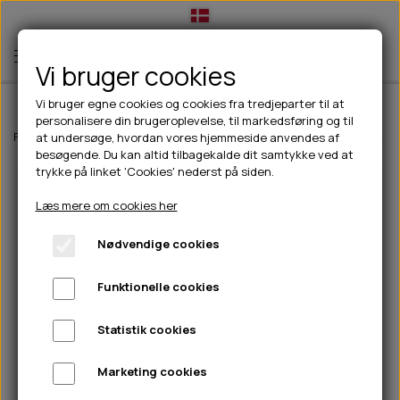
Vi bruger cookies
Vi bruger egne cookies og cookies fra tredjeparter til at
personalisere din brugeroplevelse, til markedsføring og til
TIL HUND
Forside
Til hunde
Halsbånd, liner & seler
Liner
JHS Læder Førerl
at undersøge, hvordan vores hjemmeside anvendes af
besøgende. Du kan altid tilbagekalde dit samtykke ved at
💧FODER- VANDSKÅLE
TIL HUNDEEJER
trykke på linket 'Cookies' nederst på siden.
SLIK- & SNUSEMÅTTER
🥩 HUNDEFODER
DRIKKEFLASKER/TERMOFLASKER
TIL KAT
Læs mere om cookies her
🦺 HALSBÅND, LINER & SELER
FODER- & VANDSKÅLE
BELCANDO
HØMHØM POSER & DISPENSER
TILBUD
Nødvendige cookies
🦴 GODBIDDER & SNACKS
GODBIDSTASKE
CARNILOVE
LØB/TRÆNING
NYHEDER
Funktionelle cookies
🍖 SMAGSVARIANTER
🎾 LEGETØJ
HALSBÅND
CHICOPEE
HUER OG VANTER
🦠 PLEJE & HYGIEJNE
ABONNEMENT
TYGGEBEN
BOLDE
SELER
EDEN
GRIS
PINEWOOD SALES
Statistik cookies
HUNDESHAMPOO & BALSAM
HUNDEFODER UDEN KORN
100% NATURLIG SNACK
🐕 HUNDETØJ
OKSE & KALV
BAMSER
LINER
PINEWOOD TØJ
Marketing cookies
TÆNDER, ØRE, ØJE, POTER & NÆSE
🐾 UDSTYR & KOMFORT
SVØMMEVESTE
REBLEGETØJ
STORKØB
ISEGRIM
LYGTER
HEST
REGNTØJ