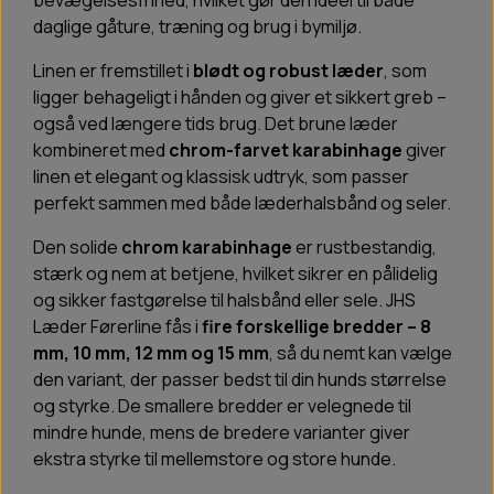
bevægelsesfrihed, hvilket gør den ideel til både
daglige gåture, træning og brug i bymiljø.
Linen er fremstillet i
blødt og robust læder
, som
ligger behageligt i hånden og giver et sikkert greb –
også ved længere tids brug. Det brune læder
kombineret med
chrom-farvet karabinhage
giver
linen et elegant og klassisk udtryk, som passer
perfekt sammen med både læderhalsbånd og seler.
Den solide
chrom karabinhage
er rustbestandig,
stærk og nem at betjene, hvilket sikrer en pålidelig
og sikker fastgørelse til halsbånd eller sele. JHS
Læder Førerline fås i
fire forskellige bredder – 8
mm, 10 mm, 12 mm og 15 mm
, så du nemt kan vælge
den variant, der passer bedst til din hunds størrelse
og styrke. De smallere bredder er velegnede til
mindre hunde, mens de bredere varianter giver
ekstra styrke til mellemstore og store hunde.