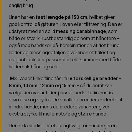
daglig brug.
Linen har en
fast længde på 150 cm
, hvilket giver
god kontrol på gåturen, i byen eller til træning. Den er
udstyret med en solid
messing carabinhage
, som
både er stærk, rustbestandig og nem at håndtere –
også med handsker på. Kombinationen af det brune
læder og messingdetaljen giver linen et tidløst og
elegant look, der passer perfekt sammen med både
læderhalsbånd og seler.
JHS Læder Enkeltline fås i
fire forskellige bredder –
8 mm, 10 mm, 12 mm og 15 mm
– så du nemt kan
vælge den variant, der passer bedst til din hunds
størrelse og styrke. De smallere bredder er ideelle til
mindre hunde, mens de bredere varianter giver
ekstra styrke til mellemstore og større hunde.
Denne læderline er et oplagt valg for hundeejeren,