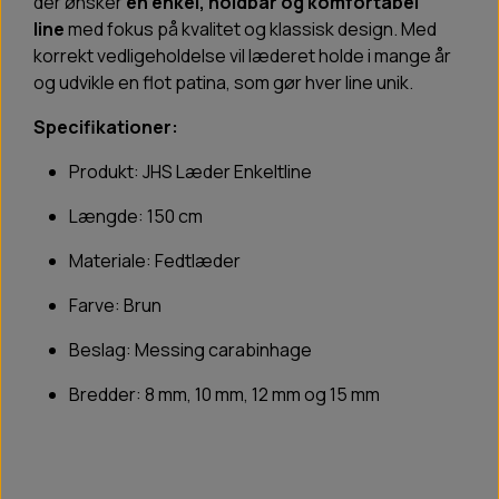
der ønsker
en enkel, holdbar og komfortabel
line
med fokus på kvalitet og klassisk design. Med
korrekt vedligeholdelse vil læderet holde i mange år
og udvikle en flot patina, som gør hver line unik.
Specifikationer:
Produkt: JHS Læder Enkeltline
Længde: 150 cm
Materiale: Fedtlæder
Farve: Brun
Beslag: Messing carabinhage
Bredder: 8 mm, 10 mm, 12 mm og 15 mm