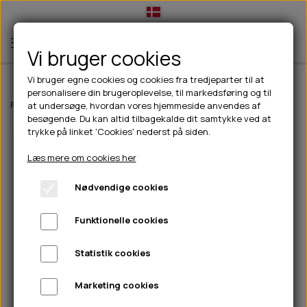
Vi bruger cookies
Vi bruger egne cookies og cookies fra tredjeparter til at
personalisere din brugeroplevelse, til markedsføring og til
TIL HUND
Forside
Til hunde
Halsbånd, liner & seler
Liner
JHS Læder Enkeltl
at undersøge, hvordan vores hjemmeside anvendes af
besøgende. Du kan altid tilbagekalde dit samtykke ved at
💧FODER- VANDSKÅLE
TIL HUNDEEJER
trykke på linket 'Cookies' nederst på siden.
SLIK- & SNUSEMÅTTER
🥩 HUNDEFODER
DRIKKEFLASKER/TERMOFLASKER
TIL KAT
Læs mere om cookies her
🦺 HALSBÅND, LINER & SELER
FODER- & VANDSKÅLE
BELCANDO
HØMHØM POSER & DISPENSER
TILBUD
Nødvendige cookies
🦴 GODBIDDER & SNACKS
GODBIDSTASKE
CARNILOVE
LØB/TRÆNING
NYHEDER
Funktionelle cookies
🍖 SMAGSVARIANTER
🎾 LEGETØJ
HALSBÅND
CHICOPEE
HUER OG VANTER
🦠 PLEJE & HYGIEJNE
ABONNEMENT
TYGGEBEN
BOLDE
SELER
EDEN
GRIS
PINEWOOD SALES
Statistik cookies
HUNDESHAMPOO & BALSAM
HUNDEFODER UDEN KORN
100% NATURLIG SNACK
🐕 HUNDETØJ
OKSE & KALV
BAMSER
LINER
PINEWOOD TØJ
Marketing cookies
TÆNDER, ØRE, ØJE, POTER & NÆSE
🐾 UDSTYR & KOMFORT
SVØMMEVESTE
REBLEGETØJ
STORKØB
ISEGRIM
LYGTER
HEST
REGNTØJ