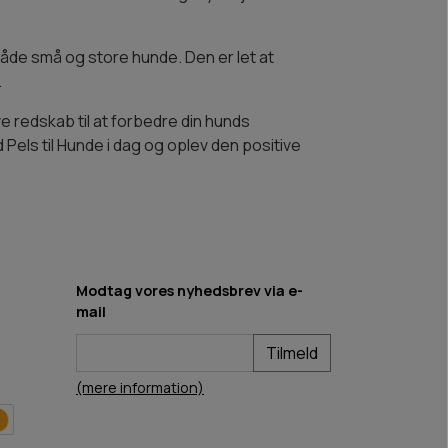
åde små og store hunde. Den er let at
.
 redskab til at forbedre din hunds
els til Hunde i dag og oplev den positive
Modtag vores nyhedsbrev via e-
mail
Tilmeld
(mere information)