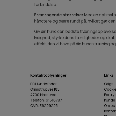
forbindelse.
Fremragende størrelse:
Med en optimal s
håndtere og bære rundt på, hvilket gør den i
Giv din hund den bedste træningsoplevelse 
lydighed, styrke dens færdigheder og skabe 
effekt, den vil have på din hunds træning og 
Kontaktoplysninger
Links
BB Hundefoder
Salgs-
Grimstrupvej 185
Cooki
4700 Næstved
Fortry
Telefon: 61516787
Kunde 
CVR: 36229225
Om os
Kontak