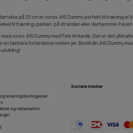
tørrelse på 25 cm er vores JHS Dummy perfekt til træning af b
deel til træning i parken, på stranden eller derhjemme i haven
med vores JHS Dummy med Pels til Hunde. Det er det ultimative
en tættere forbindelse mellem jer. Bestil din JHS Dummy med P
udvikling!
Sociale medier
 og leveringsbetingelser
es
delse og reklamation
login
t