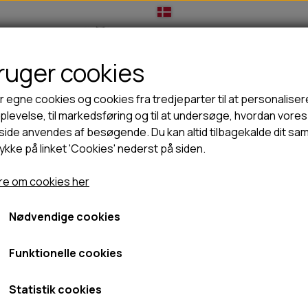
bruger cookies
IL HUNDEEJER
TIL KAT
TILBUD
NYHEDER
r egne cookies og cookies fra tredjeparter til at personaliser
levelse, til markedsføring og til at undersøge, hvordan vores
ide anvendes af besøgende. Du kan altid tilbagekalde dit sa
rykke på linket 'Cookies' nederst på siden.
🦺 HALSBÅND, LINER & SELER
🦴 GODBIDDER & SNACKS
yr
JHS Dummy plys med 2 håndtag
GODBIDSTASKE
TYGGEBEN
JHS Dummy plys med 2 h
e om cookies her
HALSBÅND
100% NATURLIG SNACK
SELER
STORKØB
Nødvendige cookies
74,95 kr.
LINER
HORN & GEVIR
LYGTER
BLØDE GODBIDDER/SNACKS
Fragt omk. tillægges
Funktionelle cookies
TRANSPORT SELE
KORNFRI GODBIDDER TIL HUNDE
Varenummer: 3497
IS
Statistik cookies
PØLSER